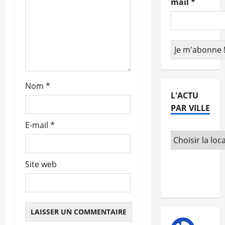
mail
*
’
a
r
t
Nom
*
i
L'ACTU
PAR VILLE
c
E-mail
*
l
e
Site web