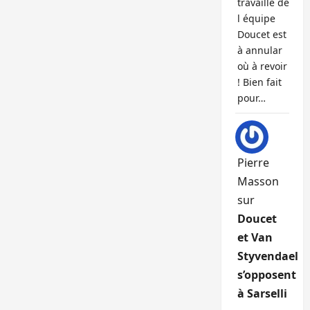
travaille de
l équipe
Doucet est
à annular
où à revoir
! Bien fait
pour…
Pierre
Masson
sur
Doucet
et Van
Styvendael
s’opposent
à Sarselli