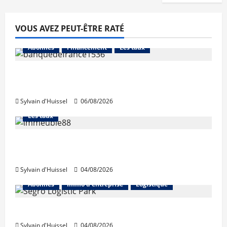
VOUS AVEZ PEUT-ÊTRE RATÉ
Abonnés
Financement
Les taux
La production de crédit retrouve ses
niveaux d’octobre
Sylvain d'Huissel
06/08/2026
Abonnés
Financement
L'avis des courtiers
Les taux
Les taux stables en août, après une
hausse en juillet
Sylvain d'Huissel
04/08/2026
Abonnés
Immo d'entreprise
Logistique
Prologis acquiert Segro
Sylvain d'Huissel
04/08/2026