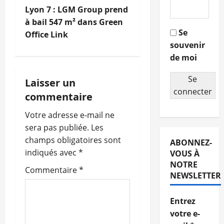
N
Lyon 7 : LGM Group prend
a
à bail 547 m² dans Green
Se
Office Link
v
souvenir
de moi
i
Se
g
Laisser un
connecter
commentaire
a
Votre adresse e-mail ne
t
sera pas publiée.
Les
champs obligatoires sont
ABONNEZ-
i
indiqués avec
*
VOUS À
o
NOTRE
Commentaire
*
NEWSLETTER
n
Entrez
d
votre e-