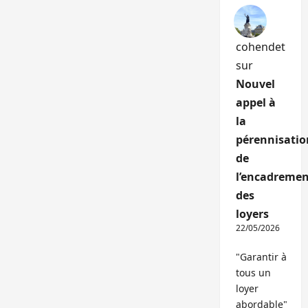
cohendet
sur
Nouvel
appel à
la
pérennisatio
de
l’encadremen
des
loyers
22/05/2026
"Garantir à
tous un
loyer
abordable"