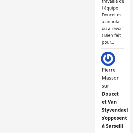
travaille de
l équipe
Doucet est
à annular
où à revoir
! Bien fait
pour…
Pierre
Masson
sur
Doucet
et Van
Styvendael
s’opposent
à Sarselli