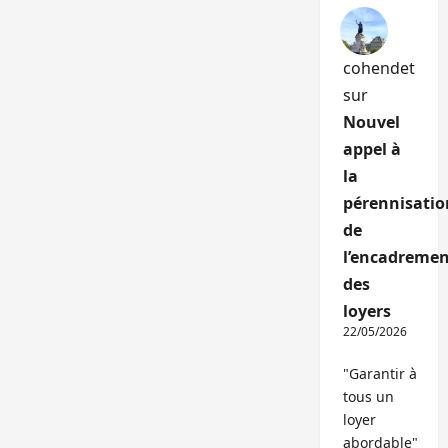
cohendet
sur
Nouvel
appel à
la
pérennisatio
de
l’encadremen
des
loyers
22/05/2026
"Garantir à
tous un
loyer
abordable"