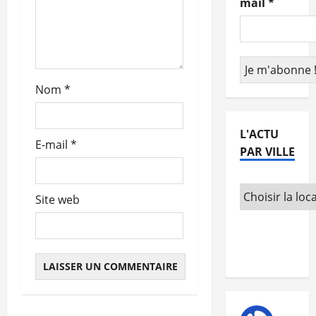
a
mail
*
r
t
Nom
*
i
c
L'ACTU
E-mail
*
l
PAR VILLE
e
Site web