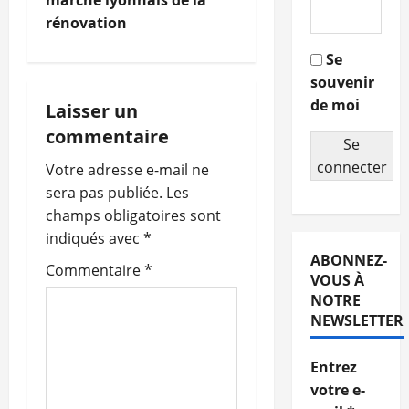
marché lyonnais de la
rénovation
v
Se
i
souvenir
de moi
g
Laisser un
commentaire
a
Se
connecter
Votre adresse e-mail ne
t
sera pas publiée.
Les
champs obligatoires sont
i
indiqués avec
*
o
ABONNEZ-
Commentaire
*
VOUS À
n
NOTRE
NEWSLETTER
d
Entrez
’
votre e-