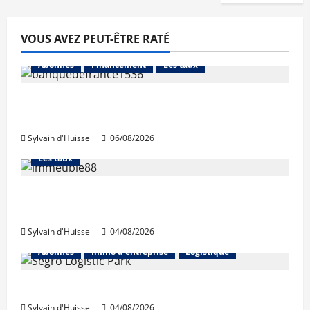
VOUS AVEZ PEUT-ÊTRE RATÉ
Abonnés
Financement
Les taux
La production de crédit retrouve ses
niveaux d’octobre
Sylvain d'Huissel
06/08/2026
Abonnés
Financement
L'avis des courtiers
Les taux
Les taux stables en août, après une
hausse en juillet
Sylvain d'Huissel
04/08/2026
Abonnés
Immo d'entreprise
Logistique
Prologis acquiert Segro
Sylvain d'Huissel
04/08/2026