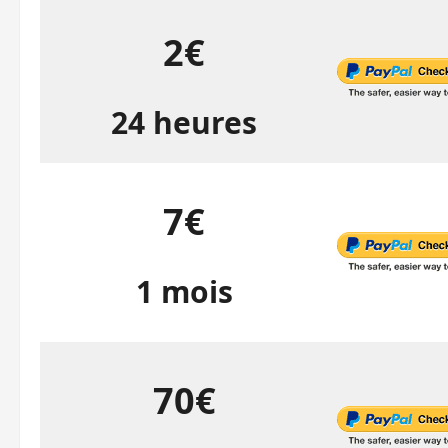
2€
24 heures
7€
1 mois
70€