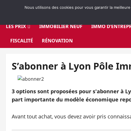
Aller
Nous utilisons des cookies pour vous garantir la meilleure
au
contenu
LES PRIX
IMMOBILIER NEUF
IMMO D’ENTREPR
FISCALITÉ
RÉNOVATION
S’abonner à Lyon Pôle I
3 options sont proposées pour s'abonner à Ly
part importante du modèle économique repo
Avant tout achat, vous devez avoir pris connais