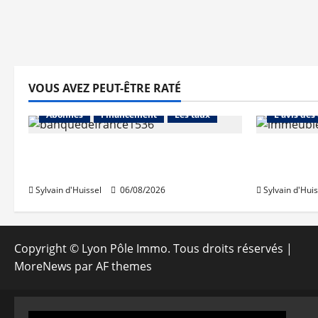
VOUS AVEZ PEUT-ÊTRE RATÉ
Abonnés
Abonnés
Financement
Les taux
L'avis des
La production de crédit retrouve
Les taux 
ses niveaux d’octobre
une hauss
Sylvain d'Huissel
06/08/2026
Sylvain d'Huis
Copyright © Lyon Pôle Immo. Tous droits réservés
|
MoreNews
par AF themes