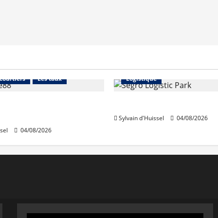
Financement
Abonnés
Immo d'entreprise
 courtiers
Les taux
Logistique
stables en août, après
Prologis acquiert Segro
e en juillet
Sylvain d'Huissel
04/08/2026
sel
04/08/2026