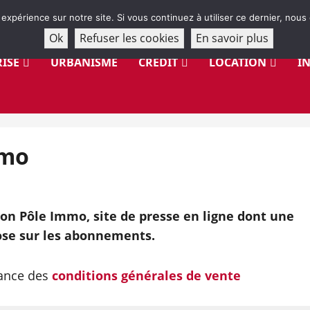
 expérience sur notre site. Si vous continuez à utiliser ce dernier, nous
Ok
Refuser les cookies
En savoir plus
ISE
URBANISME
CRÉDIT
LOCATION
I
mmo
on Pôle Immo, site de presse en ligne dont une
se sur les abonnements.
sance des
conditions générales de vente