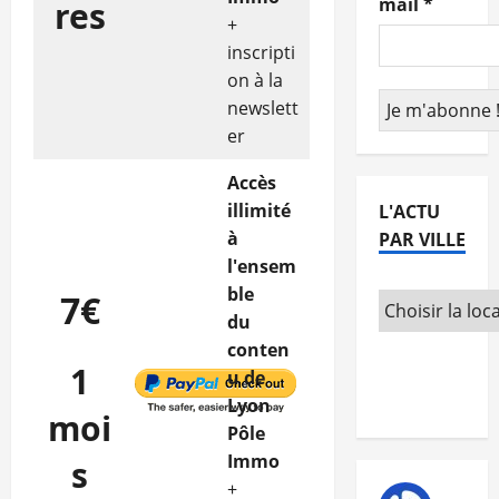
mail
*
res
+
inscripti
on à la
newslett
er
Accès
illimité
L'ACTU
à
PAR VILLE
l'ensem
ble
7€
du
conten
1
u de
Lyon
moi
Pôle
Immo
s
+