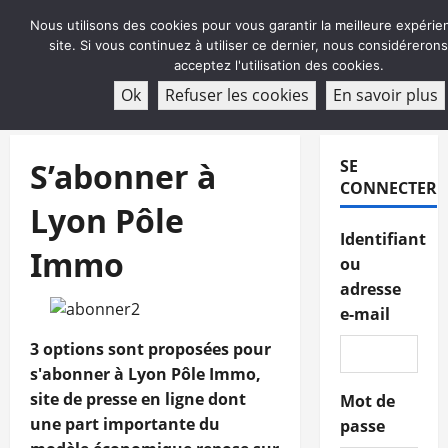
Aller
Nous utilisons des cookies pour vous garantir la meilleure expérie
au
site. Si vous continuez à utiliser ce dernier, nous considéreron
contenu
acceptez l'utilisation des cookies.
ABONNEMENT
Ok
Refuser les cookies
En savoir plus
Menu
principal
S’abonner à
SE
CONNECTER
Lyon Pôle
Identifiant
Immo
ou
adresse
e-mail
3 options sont proposées pour
s'abonner à Lyon Pôle Immo,
site de presse en ligne dont
Mot de
une part importante du
passe