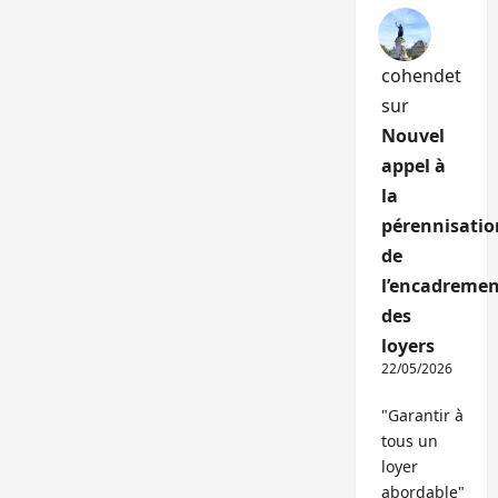
cohendet
sur
Nouvel
appel à
la
pérennisatio
de
l’encadremen
des
loyers
22/05/2026
"Garantir à
tous un
loyer
abordable"