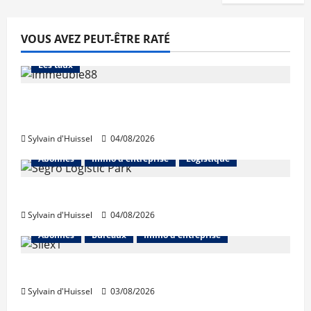
VOUS AVEZ PEUT-ÊTRE RATÉ
Abonnés
Financement
L'avis des courtiers
Les taux
Les taux stables en août, après une
hausse en juillet
Sylvain d'Huissel
04/08/2026
Abonnés
Immo d'entreprise
Logistique
Prologis acquiert Segro
Sylvain d'Huissel
04/08/2026
Abonnés
Bureaux
Immo d'entreprise
IWG acquiert Wojo
Sylvain d'Huissel
03/08/2026