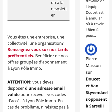
travaille de
on à la
l équipe
newslett
Doucet est
er
à annular
où à revoir
! Bien fait
pour…
Vous êtes une entreprise, une
collectivité, une organisation?
Renseignez-vous sur nos tarifs
préférentiels.
Bénéficiez de nos
Pierre
offres groupées d'abonnement
Masson
à Lyon Pôle Immo.
sur
Doucet
ATTENTION:
vous devez
et Van
disposer
d'une adresse email
Styvendael
valide
pour recevoir vos codes
s’opposent
d'accès à Lyon Pôle Immo. En
à Sarselli
cas de problème, n'hésitez pas à