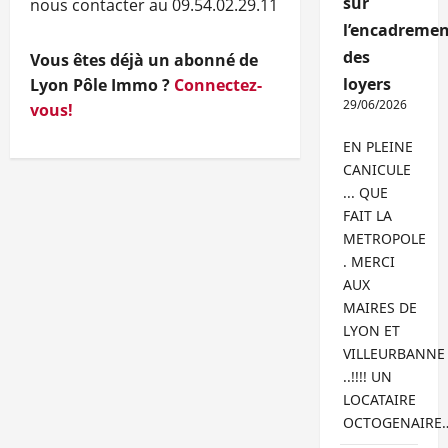
sur
nous contacter au 09.54.02.29.11
l’encadremen
des
Vous êtes déjà un abonné de
loyers
Lyon Pôle Immo ?
Connectez-
29/06/2026
vous!
EN PLEINE
CANICULE
... QUE
FAIT LA
METROPOLE
. MERCI
AUX
MAIRES DE
LYON ET
VILLEURBANNE
..!!!! UN
LOCATAIRE
OCTOGENAIRE