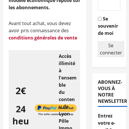
modèle économique repose sur
les abonnements.
Se
Avant tout achat, vous devez
souvenir
avoir pris connaissance des
de moi
conditions générales de vente
Se
connecter
Accès
illimité
à
l'ensem
ABONNEZ-
ble
2€
VOUS À
du
NOTRE
conten
NEWSLETTER
24
u de
Lyon
Entrez
heu
Pôle
votre e-
Immo