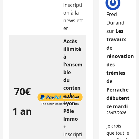
inscripti
on à la
Fred
newslett
Durand
er
sur
Les
travaux
Accès
de
illimité
rénovation
à
l'ensem
des
ble
trémies
du
de
conten
70€
Perrache
u de
débutent
Lyon
ce mardi
1 an
Pôle
28/07/2026
Immo
Je crois
+
que tout le
inscripti