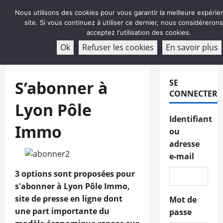
Aller
Nous utilisons des cookies pour vous garantir la meilleure expérie
au
site. Si vous continuez à utiliser ce dernier, nous considéreron
contenu
acceptez l'utilisation des cookies.
ABONNEMENT
Ok
Refuser les cookies
En savoir plus
Menu
principal
S’abonner à
SE
CONNECTER
Lyon Pôle
Identifiant
Immo
ou
adresse
e-mail
3 options sont proposées pour
s'abonner à Lyon Pôle Immo,
site de presse en ligne dont
Mot de
une part importante du
passe