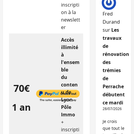
inscripti
on à la
Fred
newslett
Durand
er
sur
Les
travaux
Accès
de
illimité
rénovation
à
l'ensem
des
ble
trémies
du
de
conten
70€
Perrache
u de
débutent
Lyon
ce mardi
1 an
Pôle
28/07/2026
Immo
Je crois
+
que tout le
inscripti