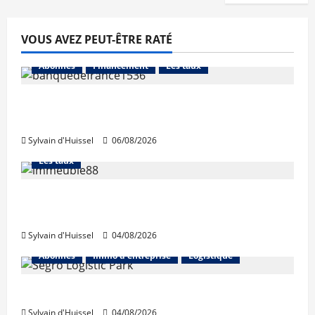
VOUS AVEZ PEUT-ÊTRE RATÉ
Abonnés
Financement
Les taux
La production de crédit retrouve ses
niveaux d’octobre
Sylvain d'Huissel
06/08/2026
Abonnés
Financement
L'avis des courtiers
Les taux
Les taux stables en août, après une
hausse en juillet
Sylvain d'Huissel
04/08/2026
Abonnés
Immo d'entreprise
Logistique
Prologis acquiert Segro
Sylvain d'Huissel
04/08/2026