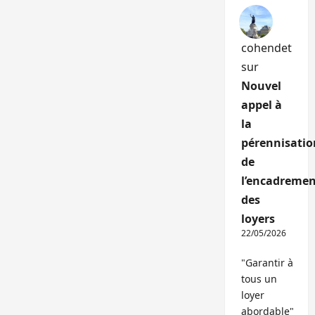
cohendet
sur
Nouvel
appel à
la
pérennisatio
de
l’encadremen
des
loyers
22/05/2026
"Garantir à
tous un
loyer
abordable"