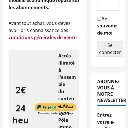
modèle économique repose sur
les abonnements.
Se
Avant tout achat, vous devez
souvenir
avoir pris connaissance des
de moi
conditions générales de vente
Se
connecter
Accès
illimité
à
l'ensem
ABONNEZ-
ble
2€
VOUS À
du
NOTRE
conten
NEWSLETTER
24
u de
Lyon
Entrez
heu
Pôle
votre e-
Immo