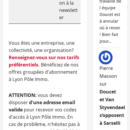
travaille de
on à la
l équipe
newslett
Doucet est
er
à annular
où à revoir
! Bien fait
pour…
Vous êtes une entreprise, une
collectivité, une organisation?
Renseignez-vous sur nos tarifs
préférentiels.
Bénéficiez de nos
Pierre
offres groupées d'abonnement
Masson
à Lyon Pôle Immo.
sur
Doucet
ATTENTION:
vous devez
et Van
disposer
d'une adresse email
Styvendael
valide
pour recevoir vos codes
s’opposent
d'accès à Lyon Pôle Immo. En
à Sarselli
cas de problème, n'hésitez pas à