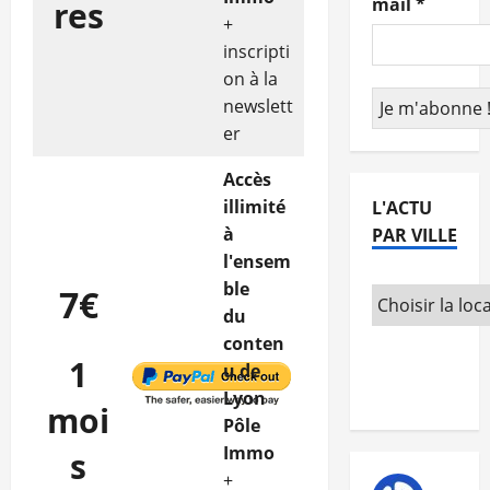
mail
*
res
+
inscripti
on à la
newslett
er
Accès
illimité
L'ACTU
à
PAR VILLE
l'ensem
ble
7€
du
conten
1
u de
Lyon
moi
Pôle
Immo
s
+