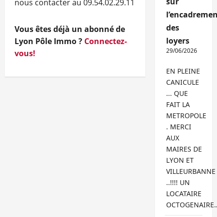
sur
nous contacter au 09.54.02.29.11
l’encadremen
des
Vous êtes déjà un abonné de
loyers
Lyon Pôle Immo ?
Connectez-
29/06/2026
vous!
EN PLEINE
CANICULE
... QUE
FAIT LA
METROPOLE
. MERCI
AUX
MAIRES DE
LYON ET
VILLEURBANNE
..!!!! UN
LOCATAIRE
OCTOGENAIRE