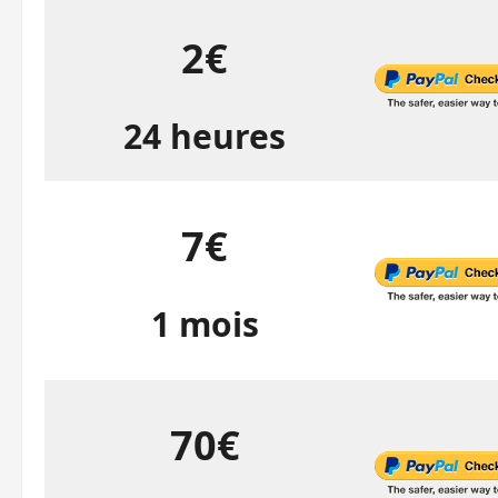
2€
24 heures
7€
1 mois
70€