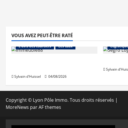
VOUS AVEZ PEUT-ÊTRE RATÉ
Abonnés
Financement
Abonnés
L'avis des courtiers
Les taux
Logistiqu
Les taux stables en août, après
Prologis 
une hausse en juillet
Sylvain d'Huis
Sylvain d'Huissel
04/08/2026
Copyright © Lyon Pôle Immo. Tous droits réservés
|
MoreNews
par AF themes