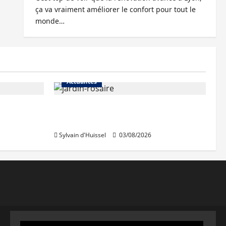
ça va vraiment améliorer le confort pour tout le
monde…
Actualités
Le « secteur Jaricot » du Jardin
du Rosaire rouvre au public
Sylvain d'Huissel
03/08/2026