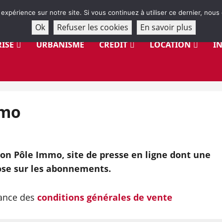
 expérience sur notre site. Si vous continuez à utiliser ce dernier, nous
Ok
Refuser les cookies
En savoir plus
ISE
URBANISME
CRÉDIT
LOCATION
I
mmo
on Pôle Immo, site de presse en ligne dont une
se sur les abonnements.
sance des
conditions générales de vente