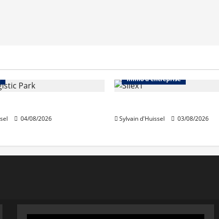
Immo d'entreprise
Abonnés
Bureaux
e
Immo d'entreprise
acquiert Segro
IWG acquiert Wojo
sel
04/08/2026
Sylvain d'Huissel
03/08/2026