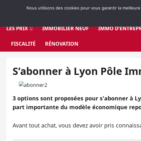
Aller
Nous utilisons des cookies pour vous garantir la meilleure
au
contenu
LES PRIX
IMMOBILIER NEUF
IMMO D’ENTREPR
FISCALITÉ
RÉNOVATION
S’abonner à Lyon Pôle I
3 options sont proposées pour s'abonner à Ly
part importante du modèle économique repo
Avant tout achat, vous devez avoir pris connais