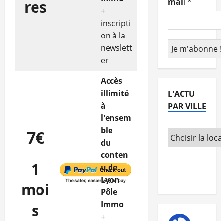
mail
*
res
+
inscripti
on à la
newslett
er
Accès
illimité
L'ACTU
à
PAR VILLE
l'ensem
ble
7€
du
conten
1
u de
Lyon
moi
Pôle
Immo
s
+