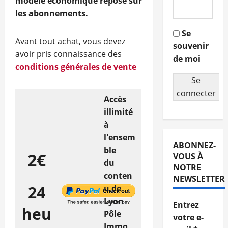
modèle économique repose sur
les abonnements.
Se
Avant tout achat, vous devez
souvenir
avoir pris connaissance des
de moi
conditions générales de vente
Se
connecter
Accès
illimité
à
l'ensem
ABONNEZ-
ble
2€
VOUS À
du
NOTRE
conten
NEWSLETTER
24
u de
Lyon
Entrez
heu
Pôle
votre e-
Immo