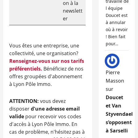
travaille de
on à la
l équipe
newslett
Doucet est
er
à annular
où à revoir
! Bien fait
pour…
Vous êtes une entreprise, une
collectivité, une organisation?
Renseignez-vous sur nos tarifs
préférentiels.
Bénéficiez de nos
Pierre
offres groupées d'abonnement
Masson
à Lyon Pôle Immo.
sur
Doucet
ATTENTION:
vous devez
et Van
disposer
d'une adresse email
Styvendael
valide
pour recevoir vos codes
s’opposent
d'accès à Lyon Pôle Immo. En
à Sarselli
cas de problème, n'hésitez pas à