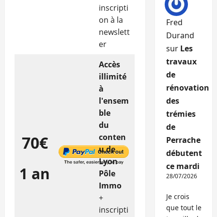
inscripti
on à la
Fred
newslett
Durand
er
sur
Les
travaux
Accès
de
illimité
rénovation
à
l'ensem
des
ble
trémies
du
de
conten
70€
Perrache
u de
débutent
Lyon
ce mardi
1 an
Pôle
28/07/2026
Immo
Je crois
+
que tout le
inscripti