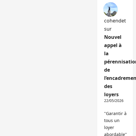
cohendet
sur
Nouvel
appel à
la
pérennisatio
de
l’encadremen
des
loyers
22/05/2026
"Garantir à
tous un
loyer
abordable"