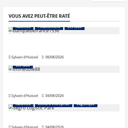
VOUS AVEZ PEUT-ÊTRE RATÉ
Abonnés
Financement
Les taux
La production de crédit retrouve ses
niveaux d’octobre
Sylvain d'Huissel
06/08/2026
Abonnés
Financement
L'avis des courtiers
Les taux
Les taux stables en août, après une
hausse en juillet
Sylvain d'Huissel
04/08/2026
Abonnés
Immo d'entreprise
Logistique
Prologis acquiert Segro
Sylvain d'Huissel
04/08/2026