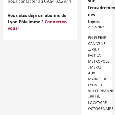
sur
nous contacter au 09.54.02.29.11
l’encadremen
des
Vous êtes déjà un abonné de
loyers
Lyon Pôle Immo ?
Connectez-
29/06/2026
vous!
EN PLEINE
CANICULE
... QUE
FAIT LA
METROPOLE
. MERCI
AUX
MAIRES DE
LYON ET
VILLEURBANNE
..!!!! UN
LOCATAIRE
OCTOGENAIRE