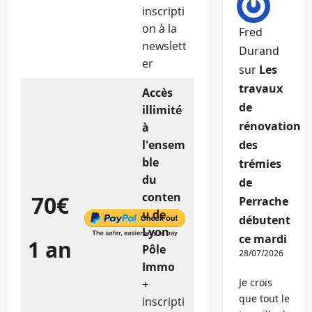
inscripti
on à la
Fred
newslett
Durand
er
sur
Les
travaux
Accès
de
illimité
rénovation
à
l'ensem
des
ble
trémies
du
de
conten
70€
Perrache
u de
débutent
Lyon
ce mardi
1 an
Pôle
28/07/2026
Immo
Je crois
+
que tout le
inscripti