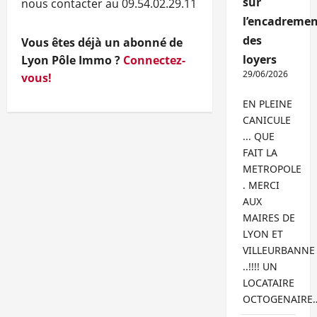
sur
nous contacter au 09.54.02.29.11
l’encadremen
des
Vous êtes déjà un abonné de
loyers
Lyon Pôle Immo ?
Connectez-
29/06/2026
vous!
EN PLEINE
CANICULE
... QUE
FAIT LA
METROPOLE
. MERCI
AUX
MAIRES DE
LYON ET
VILLEURBANNE
..!!!! UN
LOCATAIRE
OCTOGENAIRE