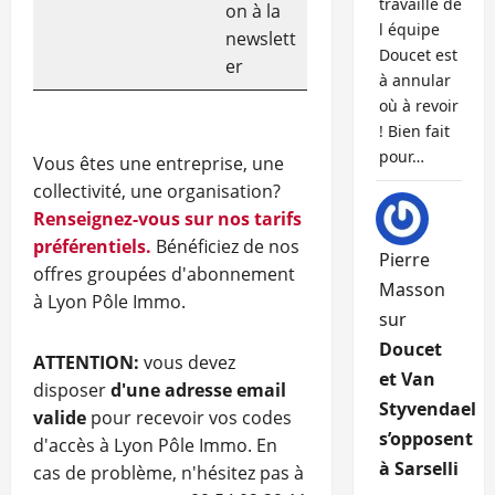
travaille de
on à la
l équipe
newslett
Doucet est
er
à annular
où à revoir
! Bien fait
pour…
Vous êtes une entreprise, une
collectivité, une organisation?
Renseignez-vous sur nos tarifs
préférentiels.
Bénéficiez de nos
Pierre
offres groupées d'abonnement
Masson
à Lyon Pôle Immo.
sur
Doucet
ATTENTION:
vous devez
et Van
disposer
d'une adresse email
Styvendael
valide
pour recevoir vos codes
s’opposent
d'accès à Lyon Pôle Immo. En
à Sarselli
cas de problème, n'hésitez pas à