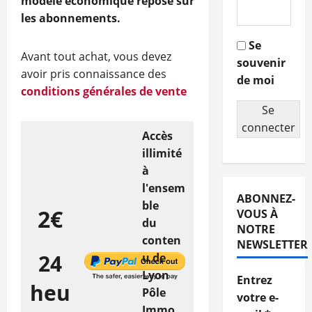
modèle économique repose sur
les abonnements.
Se
Avant tout achat, vous devez
souvenir
avoir pris connaissance des
de moi
conditions générales de vente
Se
connecter
Accès
illimité
à
l'ensem
ABONNEZ-
ble
2€
VOUS À
du
NOTRE
conten
NEWSLETTER
24
u de
Lyon
Entrez
heu
Pôle
votre e-
Immo