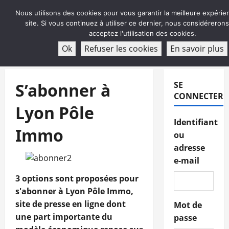
Aller
Nous utilisons des cookies pour vous garantir la meilleure expérie
au
site. Si vous continuez à utiliser ce dernier, nous considéreron
contenu
acceptez l'utilisation des cookies.
ABONNEMENT
Ok
Refuser les cookies
En savoir plus
Menu
principal
S’abonner à
SE
CONNECTER
Lyon Pôle
Identifiant
Immo
ou
adresse
e-mail
3 options sont proposées pour
s'abonner à Lyon Pôle Immo,
site de presse en ligne dont
Mot de
une part importante du
passe