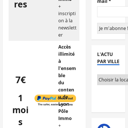
mail
*
res
+
inscripti
on à la
newslett
er
Accès
illimité
L'ACTU
à
PAR VILLE
l'ensem
ble
7€
du
conten
1
u de
Lyon
moi
Pôle
Immo
s
+