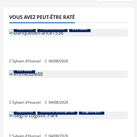
VOUS AVEZ PEUT-ÊTRE RATÉ
Abonnés
Financement
Les taux
La production de crédit retrouve ses
niveaux d’octobre
Sylvain d'Huissel
06/08/2026
Abonnés
Financement
L'avis des courtiers
Les taux
Les taux stables en août, après une
hausse en juillet
Sylvain d'Huissel
04/08/2026
Abonnés
Immo d'entreprise
Logistique
Prologis acquiert Segro
Sylvain d'Huissel
04/08/2026