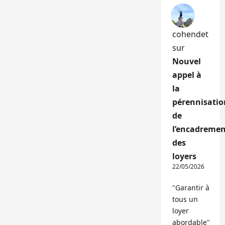
cohendet
sur
Nouvel
appel à
la
pérennisatio
de
l’encadremen
des
loyers
22/05/2026
"Garantir à
tous un
loyer
abordable"