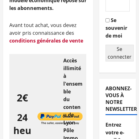
modèle économique repose sur
les abonnements.
Se
Avant tout achat, vous devez
souvenir
avoir pris connaissance des
de moi
conditions générales de vente
Se
connecter
Accès
illimité
à
l'ensem
ABONNEZ-
ble
2€
VOUS À
du
NOTRE
conten
NEWSLETTER
24
u de
Lyon
Entrez
heu
Pôle
votre e-
Immo