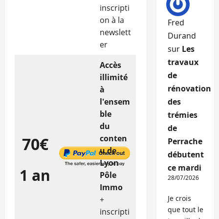
inscripti
on à la
Fred
newslett
Durand
er
sur
Les
travaux
Accès
de
illimité
rénovation
à
l'ensem
des
ble
trémies
du
de
conten
70€
Perrache
u de
débutent
Lyon
ce mardi
1 an
Pôle
28/07/2026
Immo
Je crois
+
que tout le
inscripti