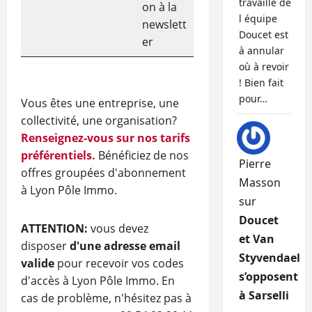
travaille de
on à la
l équipe
newslett
Doucet est
er
à annular
où à revoir
! Bien fait
pour…
Vous êtes une entreprise, une
collectivité, une organisation?
Renseignez-vous sur nos tarifs
préférentiels.
Bénéficiez de nos
Pierre
offres groupées d'abonnement
Masson
à Lyon Pôle Immo.
sur
Doucet
ATTENTION:
vous devez
et Van
disposer
d'une adresse email
Styvendael
valide
pour recevoir vos codes
s’opposent
d'accès à Lyon Pôle Immo. En
à Sarselli
cas de problème, n'hésitez pas à