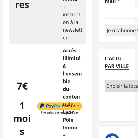
mail
*
res
+
inscripti
on à la
newslett
er
Accès
illimité
L'ACTU
à
PAR VILLE
l'ensem
ble
7€
du
conten
1
u de
Lyon
moi
Pôle
Immo
s
+