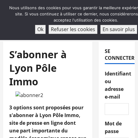
Aller
Nous utilisons des cookies pour vous garantir la meilleure expérie
au
site. Si vous continuez à utiliser ce dernier, nous considéreron
contenu
acceptez l'utilisation des cookies.
ABONNEMENT
Ok
Refuser les cookies
En savoir plus
Menu
principal
S’abonner à
SE
CONNECTER
Lyon Pôle
Identifiant
Immo
ou
adresse
e-mail
3 options sont proposées pour
s'abonner à Lyon Pôle Immo,
site de presse en ligne dont
Mot de
une part importante du
passe