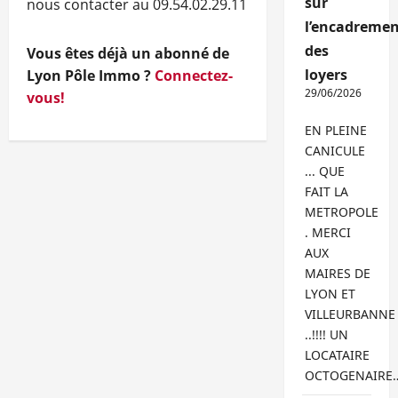
sur
nous contacter au 09.54.02.29.11
l’encadremen
des
Vous êtes déjà un abonné de
loyers
Lyon Pôle Immo ?
Connectez-
29/06/2026
vous!
EN PLEINE
CANICULE
... QUE
FAIT LA
METROPOLE
. MERCI
AUX
MAIRES DE
LYON ET
VILLEURBANNE
..!!!! UN
LOCATAIRE
OCTOGENAIRE