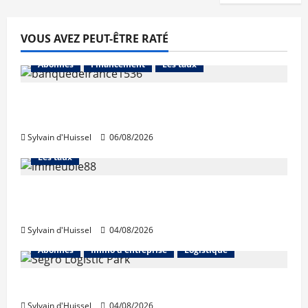
VOUS AVEZ PEUT-ÊTRE RATÉ
Abonnés
Financement
Les taux
La production de crédit retrouve ses
niveaux d’octobre
Sylvain d'Huissel
06/08/2026
Abonnés
Financement
L'avis des courtiers
Les taux
Les taux stables en août, après une
hausse en juillet
Sylvain d'Huissel
04/08/2026
Abonnés
Immo d'entreprise
Logistique
Prologis acquiert Segro
Sylvain d'Huissel
04/08/2026