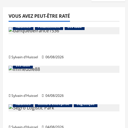
VOUS AVEZ PEUT-ÊTRE RATÉ
Abonnés
Financement
Les taux
La production de crédit retrouve ses
niveaux d’octobre
Sylvain d'Huissel
06/08/2026
Abonnés
Financement
L'avis des courtiers
Les taux
Les taux stables en août, après une
hausse en juillet
Sylvain d'Huissel
04/08/2026
Abonnés
Immo d'entreprise
Logistique
Prologis acquiert Segro
Sylvain d'Huissel
04/08/2026