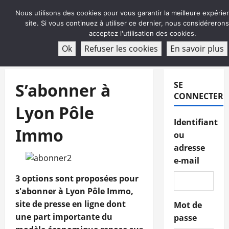
Aller
Nous utilisons des cookies pour vous garantir la meilleure expérie
au
site. Si vous continuez à utiliser ce dernier, nous considéreron
contenu
acceptez l'utilisation des cookies.
ABONNEMENT
Ok
Refuser les cookies
En savoir plus
Menu
principal
S’abonner à
SE
CONNECTER
Lyon Pôle
Identifiant
Immo
ou
adresse
e-mail
3 options sont proposées pour
s'abonner à Lyon Pôle Immo,
site de presse en ligne dont
Mot de
une part importante du
passe