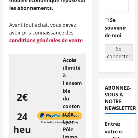
modèle économique repose sur
les abonnements.
Se
Avant tout achat, vous devez
souvenir
avoir pris connaissance des
de moi
conditions générales de vente
Se
connecter
Accès
illimité
à
l'ensem
ABONNEZ-
ble
2€
VOUS À
du
NOTRE
conten
NEWSLETTER
24
u de
Lyon
Entrez
heu
Pôle
votre e-
Immo