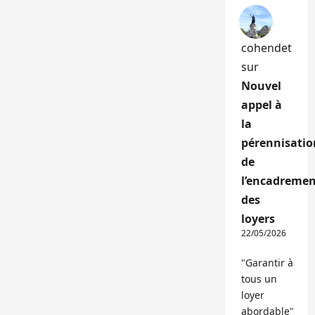
cohendet
sur
Nouvel
appel à
la
pérennisatio
de
l’encadremen
des
loyers
22/05/2026
"Garantir à
tous un
loyer
abordable"