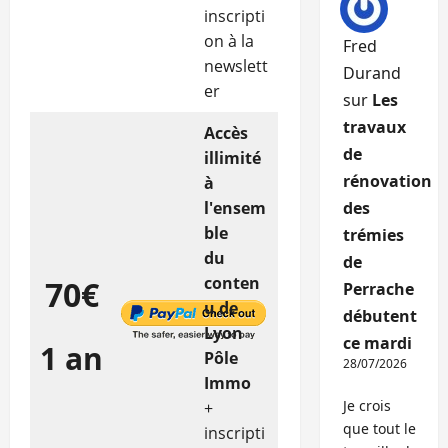
inscripti
on à la
Fred
newslett
Durand
er
sur
Les
travaux
Accès
de
illimité
rénovation
à
l'ensem
des
ble
trémies
du
de
conten
70€
Perrache
u de
débutent
Lyon
ce mardi
1 an
Pôle
28/07/2026
Immo
Je crois
+
que tout le
inscripti