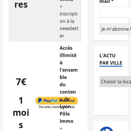
mail
*
res
+
inscripti
on à la
newslett
er
Accès
illimité
L'ACTU
à
PAR VILLE
l'ensem
ble
7€
du
conten
1
u de
Lyon
moi
Pôle
Immo
s
+