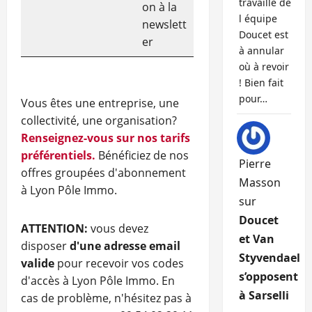
travaille de
on à la
l équipe
newslett
Doucet est
er
à annular
où à revoir
! Bien fait
pour…
Vous êtes une entreprise, une
collectivité, une organisation?
Renseignez-vous sur nos tarifs
préférentiels.
Bénéficiez de nos
Pierre
offres groupées d'abonnement
Masson
à Lyon Pôle Immo.
sur
Doucet
ATTENTION:
vous devez
et Van
disposer
d'une adresse email
Styvendael
valide
pour recevoir vos codes
s’opposent
d'accès à Lyon Pôle Immo. En
à Sarselli
cas de problème, n'hésitez pas à