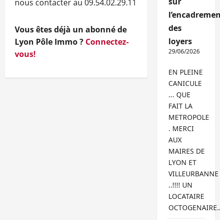
sur
nous contacter au 09.54.02.29.11
l’encadremen
des
Vous êtes déjà un abonné de
loyers
Lyon Pôle Immo ?
Connectez-
29/06/2026
vous!
EN PLEINE
CANICULE
... QUE
FAIT LA
METROPOLE
. MERCI
AUX
MAIRES DE
LYON ET
VILLEURBANNE
..!!!! UN
LOCATAIRE
OCTOGENAIRE