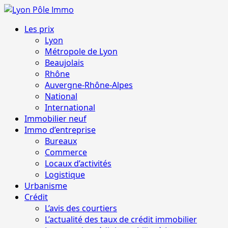
Aller
au
Menu
Les prix
contenu
principal
Lyon
Métropole de Lyon
Beaujolais
Rhône
Auvergne-Rhône-Alpes
National
International
Immobilier neuf
Immo d’entreprise
Bureaux
Commerce
Locaux d’activités
Logistique
Urbanisme
Crédit
L’avis des courtiers
L’actualité des taux de crédit immobilier