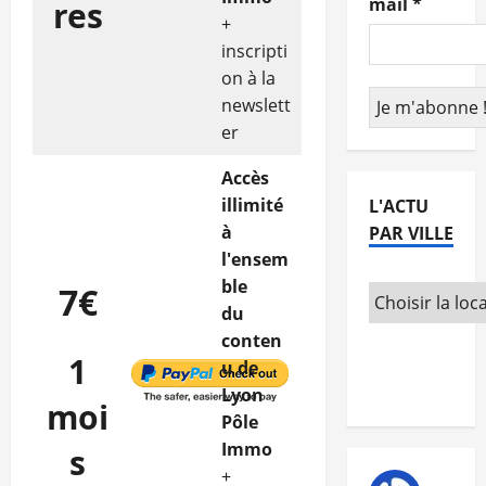
mail
*
res
+
inscripti
on à la
newslett
er
Accès
illimité
L'ACTU
à
PAR VILLE
l'ensem
ble
7€
du
conten
1
u de
Lyon
moi
Pôle
Immo
s
+