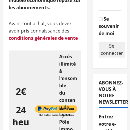
modèle économique repose sur
les abonnements.
Se
Avant tout achat, vous devez
souvenir
avoir pris connaissance des
de moi
conditions générales de vente
Se
connecter
Accès
illimité
à
l'ensem
ABONNEZ-
ble
2€
VOUS À
du
NOTRE
conten
NEWSLETTER
24
u de
Lyon
Entrez
heu
Pôle
votre e-
Immo