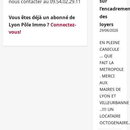
sur
nous contacter au 09.54.02.29.11
l’encadremen
des
Vous êtes déjà un abonné de
loyers
Lyon Pôle Immo ?
Connectez-
29/06/2026
vous!
EN PLEINE
CANICULE
... QUE
FAIT LA
METROPOLE
. MERCI
AUX
MAIRES DE
LYON ET
VILLEURBANNE
..!!!! UN
LOCATAIRE
OCTOGENAIRE