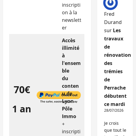
inscripti
on à la
Fred
newslett
Durand
er
sur
Les
travaux
Accès
de
illimité
rénovation
à
l'ensem
des
ble
trémies
du
de
conten
70€
Perrache
u de
débutent
Lyon
ce mardi
1 an
Pôle
28/07/2026
Immo
Je crois
+
que tout le
inscripti