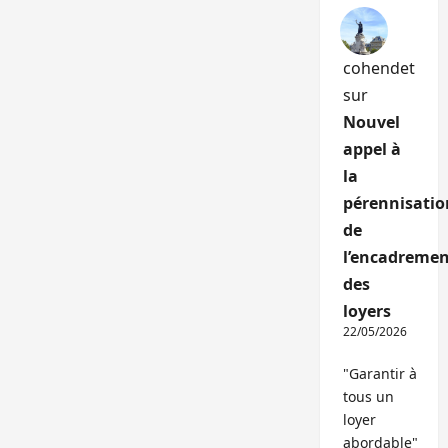
cohendet
sur
Nouvel
appel à
la
pérennisatio
de
l’encadremen
des
loyers
22/05/2026
"Garantir à
tous un
loyer
abordable"