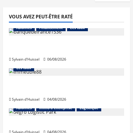
VOUS AVEZ PEUT-ÊTRE RATÉ
Abonnés
Financement
Les taux
La production de crédit retrouve ses
niveaux d’octobre
Sylvain d'Huissel
06/08/2026
Abonnés
Financement
L'avis des courtiers
Les taux
Les taux stables en août, après une
hausse en juillet
Sylvain d'Huissel
04/08/2026
Abonnés
Immo d'entreprise
Logistique
Prologis acquiert Segro
Sylvain d'Huissel
04/08/2026