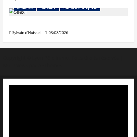
Abonnés
Bureaux
Immo d'entreprise
IWG acquiert Wojo
Sylvain d'Huissel
03/08/2026
Copyright © Lyon Pôle Immo. Tous droits réservés
|
MoreNews
par AF themes