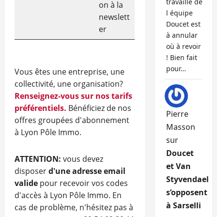
travaille de
on à la
l équipe
newslett
Doucet est
er
à annular
où à revoir
! Bien fait
pour…
Vous êtes une entreprise, une
collectivité, une organisation?
Renseignez-vous sur nos tarifs
préférentiels.
Bénéficiez de nos
Pierre
offres groupées d'abonnement
Masson
à Lyon Pôle Immo.
sur
Doucet
ATTENTION:
vous devez
et Van
disposer
d'une adresse email
Styvendael
valide
pour recevoir vos codes
s’opposent
d'accès à Lyon Pôle Immo. En
à Sarselli
cas de problème, n'hésitez pas à