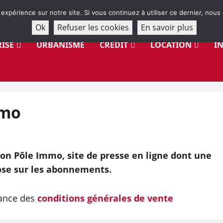
 expérience sur notre site. Si vous continuez à utiliser ce dernier, nous
Ok
Refuser les cookies
En savoir plus
ISE
URBANISME
CRÉDIT
LOCATION
I
mmo
on Pôle Immo, site de presse en ligne dont une
se sur les abonnements.
sance des
conditions générales de vente