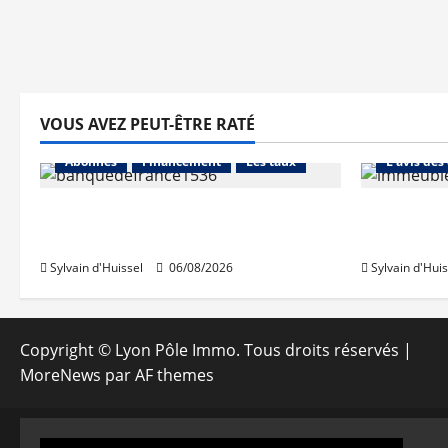
VOUS AVEZ PEUT-ÊTRE RATÉ
Abonnés
Abonnés
Financement
Les taux
L'avis des
La production de crédit retrouve
Les taux 
ses niveaux d’octobre
une hauss
Sylvain d'Huissel
06/08/2026
Sylvain d'Huis
Copyright © Lyon Pôle Immo. Tous droits réservés
|
MoreNews
par AF themes