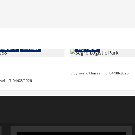
Financement
Abonnés
Immo d'entreprise
 courtiers
Les taux
Logistique
stables en août, après
Prologis acquiert Segro
e en juillet
Sylvain d'Huissel
04/08/2026
sel
04/08/2026