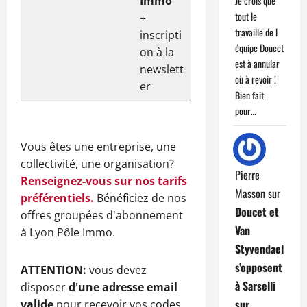
Immo
Je crois que
tout le
+
travaille de l
inscripti
équipe Doucet
on à la
est à annular
newslett
où à revoir !
er
Bien fait
pour…
Vous êtes une entreprise, une
collectivité, une organisation?
Pierre
Renseignez-vous sur nos tarifs
Masson
sur
préférentiels.
Bénéficiez de nos
Doucet et
offres groupées d'abonnement
Van
à Lyon Pôle Immo.
Styvendael
s’opposent
ATTENTION:
vous devez
à Sarselli
disposer
d'une adresse email
sur
valide
pour recevoir vos codes