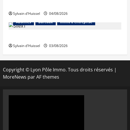
Prologis acquiert Segro
Sylvain d'Huissel
04/08/2026
Abonnés
Bureaux
Immo d'entreprise
IWG acquiert Wojo
Sylvain d'Huissel
03/08/2026
Copyright © Lyon Pôle Immo. Tous droits réservés
|
MoreNews
par AF themes