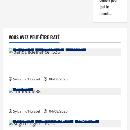
tout le
monde…
VOUS AVEZ PEUT-ÊTRE RATÉ
Abonnés
Financement
Les taux
La production de crédit retrouve ses niveaux
d’octobre
Sylvain d'Huissel
06/08/2026
Abonnés
Financement
L'avis des courtiers
Les taux
Les taux stables en août, après une hausse en juillet
Sylvain d'Huissel
04/08/2026
Abonnés
Immo d'entreprise
Logistique