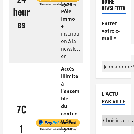
NOTRE
Lyon
NEWSLETTER
heur
Pôle
Immo
es
Entrez
+
votre e-
inscripti
mail
*
on à la
newslett
er
Accès
illimité
à
l'ensem
L'ACTU
ble
PAR VILLE
7€
du
conten
u de
1
Lyon