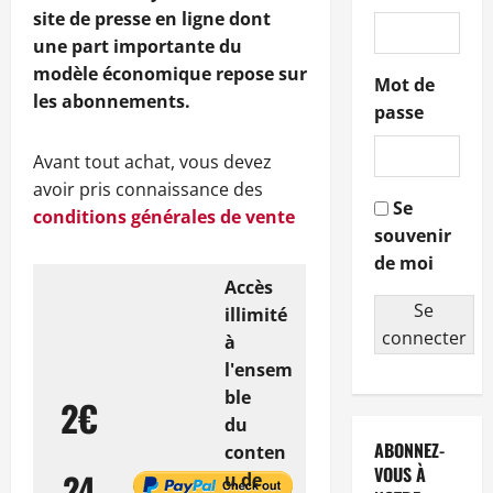
site de presse en ligne dont
une part importante du
modèle économique repose sur
Mot de
les abonnements.
passe
Avant tout achat, vous devez
avoir pris connaissance des
Se
conditions générales de vente
souvenir
de moi
Accès
Se
illimité
connecter
à
l'ensem
ble
2€
du
ABONNEZ-
conten
VOUS À
24
u de