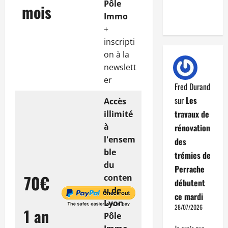
Pôle
mois
Immo
+
inscripti
on à la
newslett
er
Fred Durand
sur
Les
Accès
travaux de
illimité
à
rénovation
l'ensem
des
ble
trémies de
du
Perrache
70€
conten
débutent
u de
ce mardi
Lyon
28/07/2026
1 an
Pôle