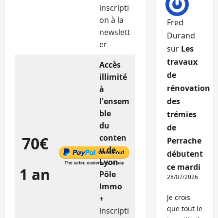
inscripti
on à la
Fred
newslett
Durand
er
sur
Les
travaux
Accès
de
illimité
rénovation
à
l'ensem
des
ble
trémies
du
de
conten
70€
Perrache
u de
débutent
Lyon
ce mardi
1 an
Pôle
28/07/2026
Immo
Je crois
+
que tout le
inscripti