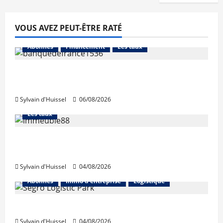
VOUS AVEZ PEUT-ÊTRE RATÉ
Abonnés
Financement
Les taux
La production de crédit retrouve ses
niveaux d’octobre
Sylvain d'Huissel
06/08/2026
Abonnés
Financement
L'avis des courtiers
Les taux
Les taux stables en août, après une
hausse en juillet
Sylvain d'Huissel
04/08/2026
Abonnés
Immo d'entreprise
Logistique
Prologis acquiert Segro
Sylvain d'Huissel
04/08/2026