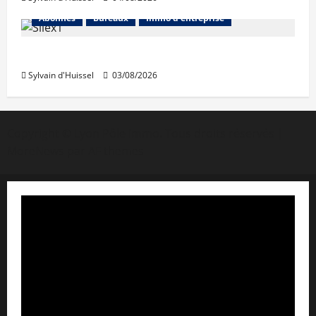
Abonnés
Bureaux
Immo d'entreprise
IWG acquiert Wojo
Sylvain d'Huissel
03/08/2026
Copyright © Lyon Pôle Immo. Tous droits réservés
|
MoreNews
par AF themes