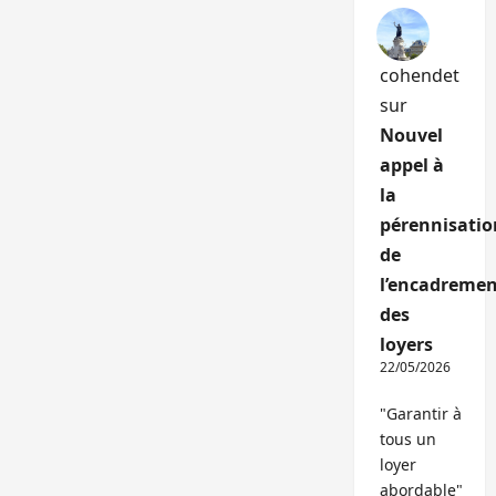
cohendet
sur
Nouvel
appel à
la
pérennisatio
de
l’encadremen
des
loyers
22/05/2026
"Garantir à
tous un
loyer
abordable"