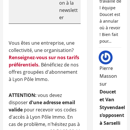
travaille de
on à la
l équipe
newslett
Doucet est
er
à annular
où à revoir
! Bien fait
pour…
Vous êtes une entreprise, une
collectivité, une organisation?
Renseignez-vous sur nos tarifs
préférentiels.
Bénéficiez de nos
Pierre
offres groupées d'abonnement
Masson
à Lyon Pôle Immo.
sur
Doucet
ATTENTION:
vous devez
et Van
disposer
d'une adresse email
Styvendael
valide
pour recevoir vos codes
s’opposent
d'accès à Lyon Pôle Immo. En
à Sarselli
cas de problème, n'hésitez pas à