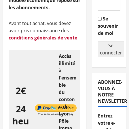
modèle économique repose sur
les abonnements.
Se
Avant tout achat, vous devez
souvenir
avoir pris connaissance des
de moi
conditions générales de vente
Se
connecter
Accès
illimité
à
l'ensem
ABONNEZ-
ble
2€
VOUS À
du
NOTRE
conten
NEWSLETTER
24
u de
Lyon
Entrez
heu
Pôle
votre e-
Immo