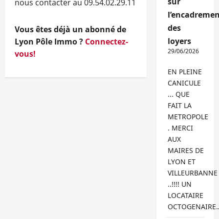
sur
nous contacter au 09.54.02.29.11
l’encadremen
des
Vous êtes déjà un abonné de
loyers
Lyon Pôle Immo ?
Connectez-
29/06/2026
vous!
EN PLEINE
CANICULE
... QUE
FAIT LA
METROPOLE
. MERCI
AUX
MAIRES DE
LYON ET
VILLEURBANNE
..!!!! UN
LOCATAIRE
OCTOGENAIRE