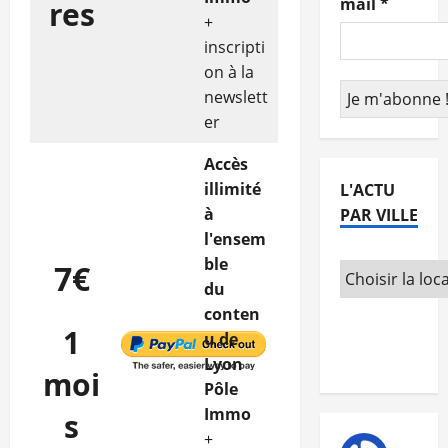
mail
*
res
+
inscripti
on à la
newslett
er
Accès
illimité
L'ACTU
à
PAR VILLE
l'ensem
ble
7€
du
conten
1
u de
Lyon
moi
Pôle
Immo
s
+