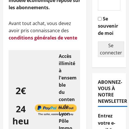
modèle économique repose sur
les abonnements.
Se
Avant tout achat, vous devez
souvenir
avoir pris connaissance des
de moi
conditions générales de vente
Se
connecter
Accès
illimité
à
l'ensem
ABONNEZ-
ble
2€
VOUS À
du
NOTRE
conten
NEWSLETTER
24
u de
Lyon
Entrez
heu
Pôle
votre e-
Immo