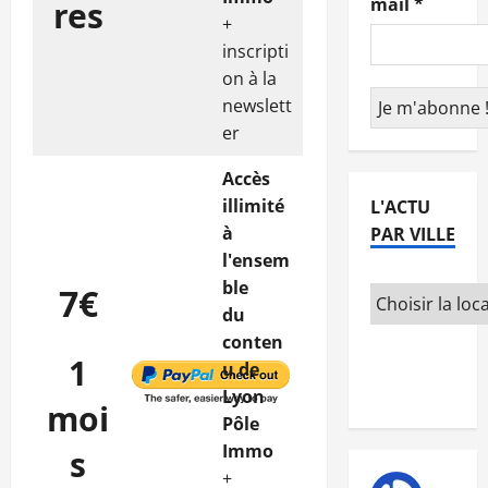
mail
*
res
+
inscripti
on à la
newslett
er
Accès
illimité
L'ACTU
à
PAR VILLE
l'ensem
ble
7€
du
conten
1
u de
Lyon
moi
Pôle
Immo
s
+