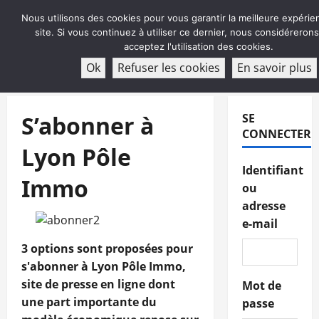
Aller
Nous utilisons des cookies pour vous garantir la meilleure expérie
au
site. Si vous continuez à utiliser ce dernier, nous considéreron
contenu
acceptez l'utilisation des cookies.
ABONNEMENT
Ok
Refuser les cookies
En savoir plus
Menu
principal
S’abonner à
SE
CONNECTER
Lyon Pôle
Identifiant
Immo
ou
adresse
e-mail
3 options sont proposées pour
s'abonner à Lyon Pôle Immo,
site de presse en ligne dont
Mot de
une part importante du
passe