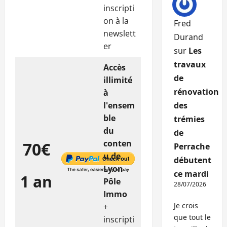
inscripti
on à la
Fred
newslett
Durand
er
sur
Les
travaux
Accès
de
illimité
rénovation
à
l'ensem
des
ble
trémies
du
de
conten
70€
Perrache
u de
débutent
Lyon
ce mardi
1 an
Pôle
28/07/2026
Immo
Je crois
+
que tout le
inscripti