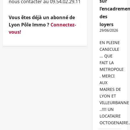
sur
nous contacter au 09.54.02.29.11
l’encadremen
des
Vous êtes déjà un abonné de
loyers
Lyon Pôle Immo ?
Connectez-
29/06/2026
vous!
EN PLEINE
CANICULE
... QUE
FAIT LA
METROPOLE
. MERCI
AUX
MAIRES DE
LYON ET
VILLEURBANNE
..!!!! UN
LOCATAIRE
OCTOGENAIRE