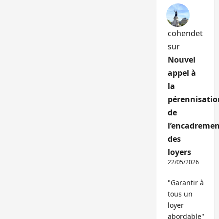
cohendet
sur
Nouvel
appel à
la
pérennisatio
de
l’encadremen
des
loyers
22/05/2026
"Garantir à
tous un
loyer
abordable"