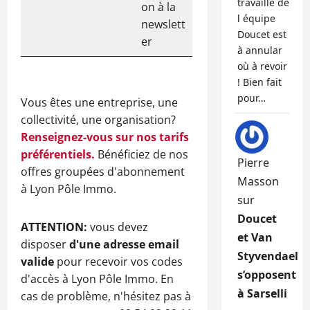
travaille de
on à la
l équipe
newslett
Doucet est
er
à annular
où à revoir
! Bien fait
pour…
Vous êtes une entreprise, une
collectivité, une organisation?
Renseignez-vous sur nos tarifs
préférentiels.
Bénéficiez de nos
Pierre
offres groupées d'abonnement
Masson
à Lyon Pôle Immo.
sur
Doucet
ATTENTION:
vous devez
et Van
disposer
d'une adresse email
Styvendael
valide
pour recevoir vos codes
s’opposent
d'accès à Lyon Pôle Immo. En
à Sarselli
cas de problème, n'hésitez pas à