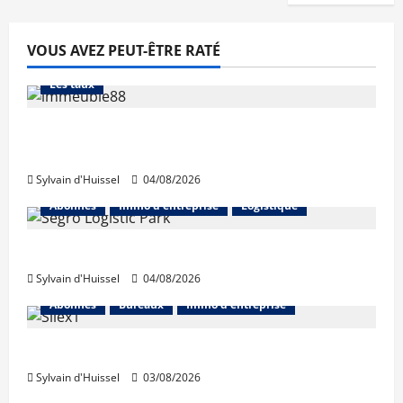
VOUS AVEZ PEUT-ÊTRE RATÉ
Abonnés
Financement
L'avis des courtiers
Les taux
Les taux stables en août, après une
hausse en juillet
Sylvain d'Huissel
04/08/2026
Abonnés
Immo d'entreprise
Logistique
Prologis acquiert Segro
Sylvain d'Huissel
04/08/2026
Abonnés
Bureaux
Immo d'entreprise
IWG acquiert Wojo
Sylvain d'Huissel
03/08/2026