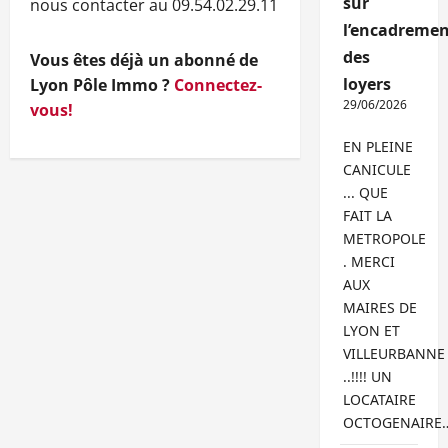
sur
nous contacter au 09.54.02.29.11
l’encadremen
des
Vous êtes déjà un abonné de
loyers
Lyon Pôle Immo ?
Connectez-
29/06/2026
vous!
EN PLEINE
CANICULE
... QUE
FAIT LA
METROPOLE
. MERCI
AUX
MAIRES DE
LYON ET
VILLEURBANNE
..!!!! UN
LOCATAIRE
OCTOGENAIRE