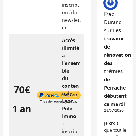
inscripti
on à la
Fred
newslett
Durand
er
sur
Les
travaux
Accès
de
illimité
rénovation
à
l'ensem
des
ble
trémies
du
de
conten
70€
Perrache
u de
débutent
Lyon
ce mardi
1 an
Pôle
28/07/2026
Immo
Je crois
+
que tout le
inscripti