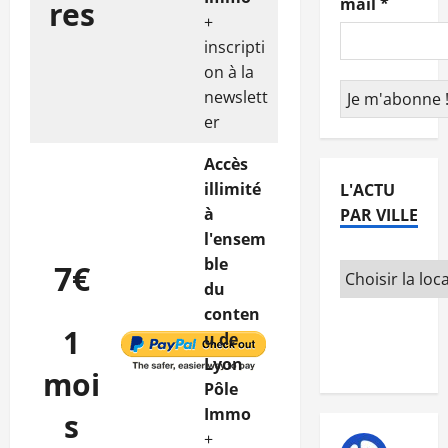
mail
*
res
+
inscripti
on à la
newslett
er
Accès
illimité
L'ACTU
à
PAR VILLE
l'ensem
ble
7€
du
conten
1
u de
Lyon
moi
Pôle
Immo
s
+