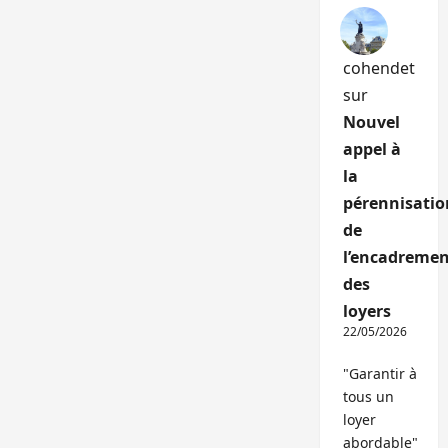
cohendet
sur
Nouvel
appel à
la
pérennisatio
de
l’encadremen
des
loyers
22/05/2026
"Garantir à
tous un
loyer
abordable"