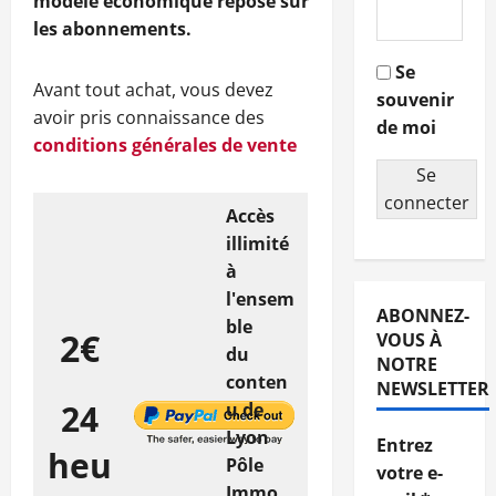
modèle économique repose sur
les abonnements.
Se
Avant tout achat, vous devez
souvenir
avoir pris connaissance des
de moi
conditions générales de vente
Se
connecter
Accès
illimité
à
l'ensem
ABONNEZ-
ble
2€
VOUS À
du
NOTRE
conten
NEWSLETTER
24
u de
Lyon
Entrez
heu
Pôle
votre e-
Immo