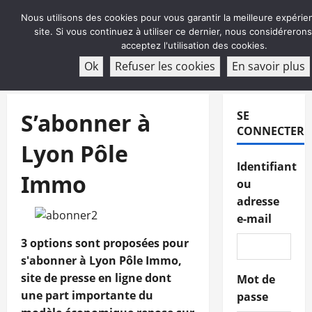
Aller
Nous utilisons des cookies pour vous garantir la meilleure expérie
au
site. Si vous continuez à utiliser ce dernier, nous considéreron
contenu
acceptez l'utilisation des cookies.
ABONNEMENT
Ok
Refuser les cookies
En savoir plus
Menu
principal
S’abonner à
SE
CONNECTER
Lyon Pôle
Identifiant
Immo
ou
adresse
e-mail
3 options sont proposées pour
s'abonner à Lyon Pôle Immo,
site de presse en ligne dont
Mot de
une part importante du
passe