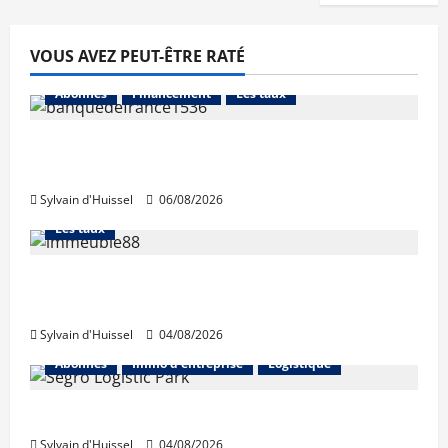
VOUS AVEZ PEUT-ÊTRE RATÉ
Abonnés
Financement
Les taux
La production de crédit retrouve ses
niveaux d’octobre
Sylvain d'Huissel
06/08/2026
Abonnés
Financement
L'avis des courtiers
Les taux
Les taux stables en août, après une
hausse en juillet
Sylvain d'Huissel
04/08/2026
Abonnés
Immo d'entreprise
Logistique
Prologis acquiert Segro
Sylvain d'Huissel
04/08/2026