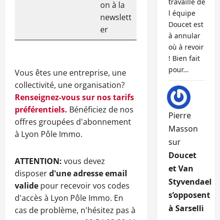
travaille de
on à la
l équipe
newslett
Doucet est
er
à annular
où à revoir
! Bien fait
pour…
Vous êtes une entreprise, une
collectivité, une organisation?
Renseignez-vous sur nos tarifs
préférentiels.
Bénéficiez de nos
Pierre
offres groupées d'abonnement
Masson
à Lyon Pôle Immo.
sur
Doucet
ATTENTION:
vous devez
et Van
disposer
d'une adresse email
Styvendael
valide
pour recevoir vos codes
s’opposent
d'accès à Lyon Pôle Immo. En
à Sarselli
cas de problème, n'hésitez pas à