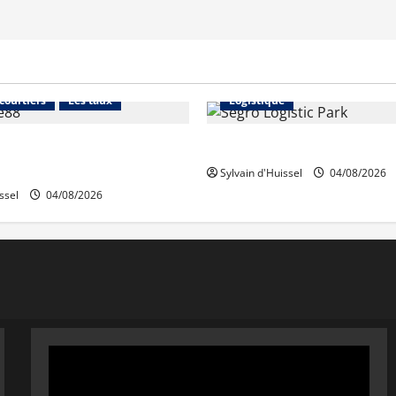
Financement
Abonnés
Immo d'entreprise
 courtiers
Les taux
Logistique
ables en août, après une
Prologis acquiert Segro
illet
Sylvain d'Huissel
04/08/2026
ssel
04/08/2026