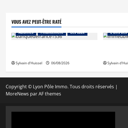
VOUS AVEZ PEUT-ÊTRE RATÉ
Abonnés
Abonnés
Financement
Les taux
L'avis des
La production de crédit retrouve ses
Les taux st
niveaux d’octobre
hausse en ju
Sylvain d'Huissel
06/08/2026
Sylvain d'Hui
Copyright © Lyon Pôle Immo. Tous droits réservés
|
MoreNews
par AF themes