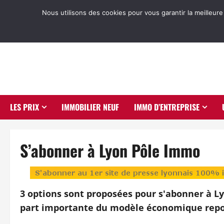
Aller
Nous utilisons des cookies pour vous garantir la meilleure
au
contenu
LES PRIX
IMMOBILIER NEUF
IMMO D’ENTREPRISE
S’abonner à Lyon Pôle Immo
3 options sont proposées pour s'abonner à Ly
part importante du modèle économique repo