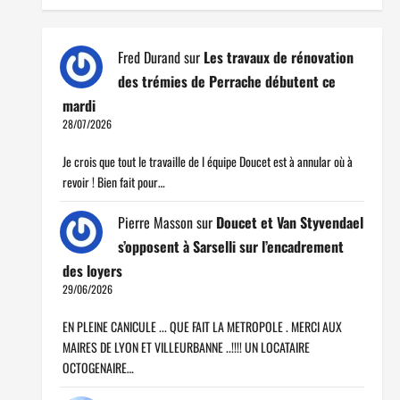
Fred Durand
sur
Les travaux de rénovation
des trémies de Perrache débutent ce
mardi
28/07/2026
Je crois que tout le travaille de l équipe Doucet est à annular où à
revoir ! Bien fait pour…
Pierre Masson
sur
Doucet et Van Styvendael
s’opposent à Sarselli sur l’encadrement
des loyers
29/06/2026
EN PLEINE CANICULE ... QUE FAIT LA METROPOLE . MERCI AUX
MAIRES DE LYON ET VILLEURBANNE ..!!!! UN LOCATAIRE
OCTOGENAIRE…