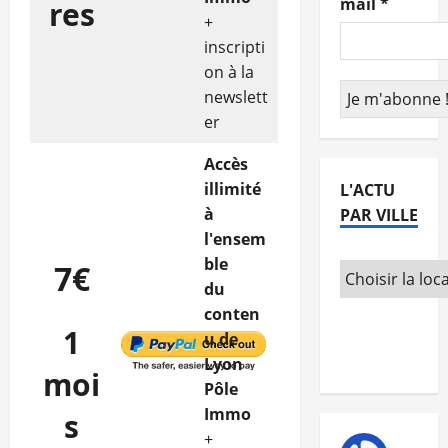
mail
*
res
+
inscripti
on à la
newslett
er
Accès
illimité
L'ACTU
à
PAR VILLE
l'ensem
ble
7€
du
conten
1
u de
Lyon
moi
Pôle
Immo
s
+