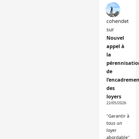
cohendet
sur
Nouvel
appel à
la
pérennisatio
de
l’encadremen
des
loyers
22/05/2026
"Garantir à
tous un
loyer
abordable"