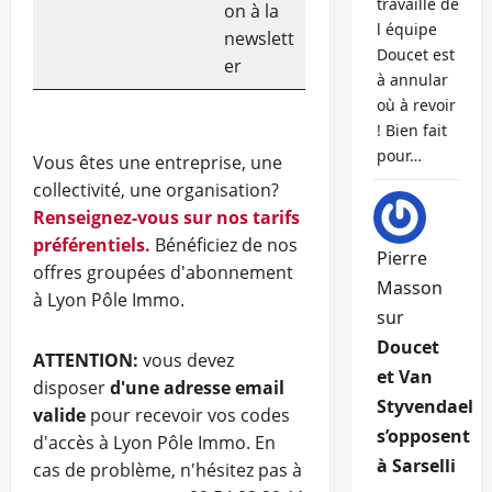
travaille de
on à la
l équipe
newslett
Doucet est
er
à annular
où à revoir
! Bien fait
pour…
Vous êtes une entreprise, une
collectivité, une organisation?
Renseignez-vous sur nos tarifs
préférentiels.
Bénéficiez de nos
Pierre
offres groupées d'abonnement
Masson
à Lyon Pôle Immo.
sur
Doucet
ATTENTION:
vous devez
et Van
disposer
d'une adresse email
Styvendael
valide
pour recevoir vos codes
s’opposent
d'accès à Lyon Pôle Immo. En
à Sarselli
cas de problème, n'hésitez pas à