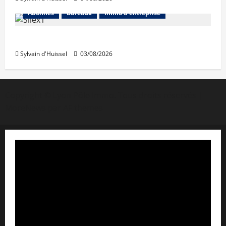
Abonnés
Bureaux
Immo d'entreprise
IWG acquiert Wojo
Sylvain d'Huissel
03/08/2026
Copyright © Lyon Pôle Immo. Tous droits réservés
|
MoreNews
par AF themes