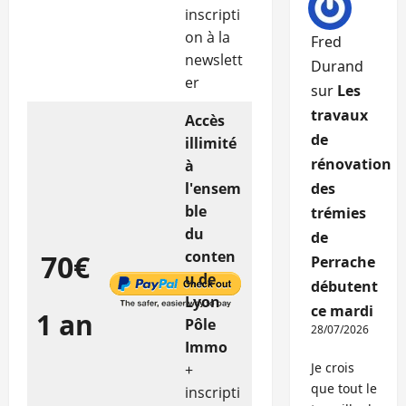
inscripti
on à la
Fred
newslett
Durand
er
sur
Les
travaux
Accès
de
illimité
rénovation
à
l'ensem
des
ble
trémies
du
de
conten
70€
Perrache
u de
débutent
Lyon
ce mardi
1 an
Pôle
28/07/2026
Immo
Je crois
+
que tout le
inscripti