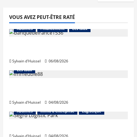
VOUS AVEZ PEUT-ÊTRE RATÉ
Abonnés
Financement
Les taux
La production de crédit retrouve ses
niveaux d’octobre
Sylvain d'Huissel
06/08/2026
Abonnés
Financement
L'avis des courtiers
Les taux
Les taux stables en août, après une
hausse en juillet
Sylvain d'Huissel
04/08/2026
Abonnés
Immo d'entreprise
Logistique
Prologis acquiert Segro
Sylvain d'Huissel
04/08/2026