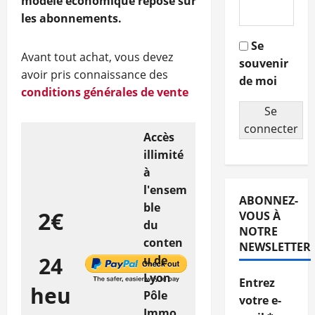
modèle économique repose sur
les abonnements.
Se
Avant tout achat, vous devez
souvenir
avoir pris connaissance des
de moi
conditions générales de vente
Se
connecter
Accès
illimité
à
l'ensem
ABONNEZ-
ble
2€
VOUS À
du
NOTRE
conten
NEWSLETTER
24
u de
Lyon
Entrez
heu
Pôle
votre e-
Immo