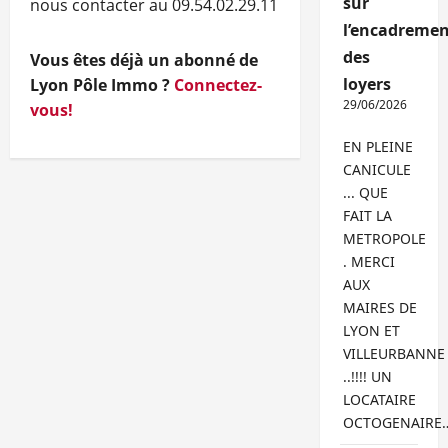
sur
nous contacter au 09.54.02.29.11
l’encadremen
des
Vous êtes déjà un abonné de
loyers
Lyon Pôle Immo ?
Connectez-
29/06/2026
vous!
EN PLEINE
CANICULE
... QUE
FAIT LA
METROPOLE
. MERCI
AUX
MAIRES DE
LYON ET
VILLEURBANNE
..!!!! UN
LOCATAIRE
OCTOGENAIRE