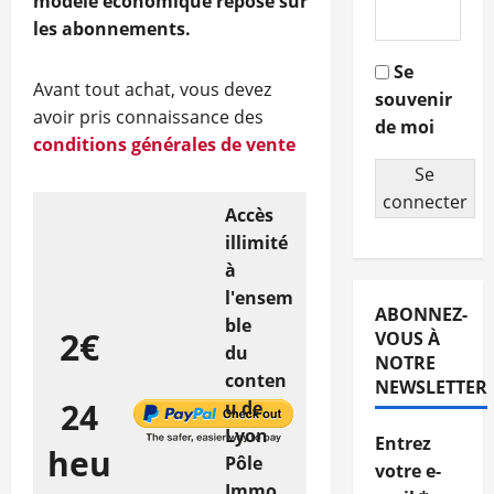
modèle économique repose sur
les abonnements.
Se
Avant tout achat, vous devez
souvenir
avoir pris connaissance des
de moi
conditions générales de vente
Se
connecter
Accès
illimité
à
l'ensem
ABONNEZ-
ble
2€
VOUS À
du
NOTRE
conten
NEWSLETTER
24
u de
Lyon
Entrez
heu
Pôle
votre e-
Immo