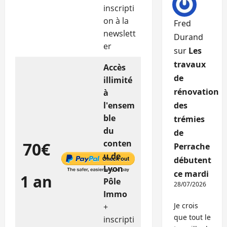
inscripti
on à la
Fred
newslett
Durand
er
sur
Les
travaux
Accès
de
illimité
rénovation
à
l'ensem
des
ble
trémies
du
de
conten
70€
Perrache
u de
débutent
Lyon
ce mardi
1 an
Pôle
28/07/2026
Immo
Je crois
+
que tout le
inscripti