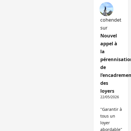
cohendet
sur
Nouvel
appel à
la
pérennisatio
de
l’encadremen
des
loyers
22/05/2026
"Garantir à
tous un
loyer
abordable"