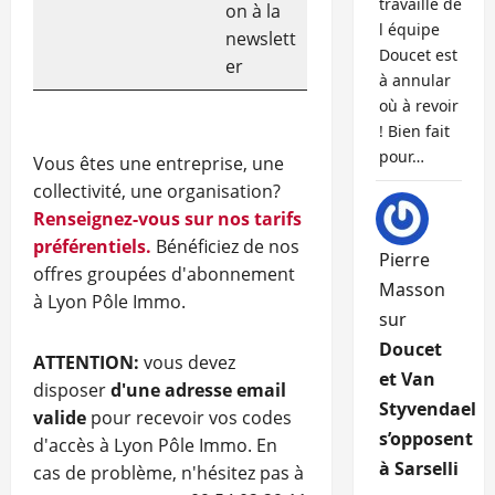
travaille de
on à la
l équipe
newslett
Doucet est
er
à annular
où à revoir
! Bien fait
pour…
Vous êtes une entreprise, une
collectivité, une organisation?
Renseignez-vous sur nos tarifs
préférentiels.
Bénéficiez de nos
Pierre
offres groupées d'abonnement
Masson
à Lyon Pôle Immo.
sur
Doucet
ATTENTION:
vous devez
et Van
disposer
d'une adresse email
Styvendael
valide
pour recevoir vos codes
s’opposent
d'accès à Lyon Pôle Immo. En
à Sarselli
cas de problème, n'hésitez pas à