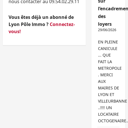
sur
nous contacter au 09.54.02.29.11
l’encadremen
des
Vous êtes déjà un abonné de
loyers
Lyon Pôle Immo ?
Connectez-
29/06/2026
vous!
EN PLEINE
CANICULE
... QUE
FAIT LA
METROPOLE
. MERCI
AUX
MAIRES DE
LYON ET
VILLEURBANNE
..!!!! UN
LOCATAIRE
OCTOGENAIRE