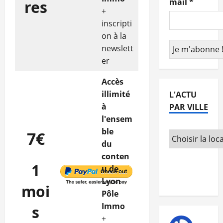
mail
*
res
+
inscripti
on à la
newslett
er
Accès
illimité
L'ACTU
à
PAR VILLE
l'ensem
ble
7€
du
conten
1
u de
Lyon
moi
Pôle
Immo
s
+