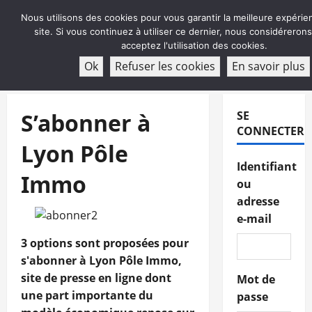
Aller
Nous utilisons des cookies pour vous garantir la meilleure expérie
au
site. Si vous continuez à utiliser ce dernier, nous considéreron
contenu
acceptez l'utilisation des cookies.
ABONNEMENT
Ok
Refuser les cookies
En savoir plus
Menu
principal
S’abonner à
SE
CONNECTER
Lyon Pôle
Identifiant
Immo
ou
adresse
e-mail
3 options sont proposées pour
s'abonner à Lyon Pôle Immo,
site de presse en ligne dont
Mot de
une part importante du
passe