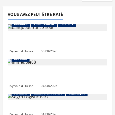
VOUS AVEZ PEUT-ÊTRE RATÉ
Abonnés
Financement
Les taux
La production de crédit retrouve ses
niveaux d’octobre
Sylvain d'Huissel
06/08/2026
Abonnés
Financement
L'avis des courtiers
Les taux
Les taux stables en août, après une
hausse en juillet
Sylvain d'Huissel
04/08/2026
Abonnés
Immo d'entreprise
Logistique
Prologis acquiert Segro
Sylvain d'Huissel
04/08/2026