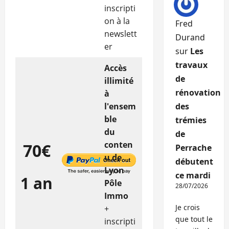
inscripti
on à la
Fred
newslett
Durand
er
sur
Les
travaux
Accès
de
illimité
rénovation
à
l'ensem
des
ble
trémies
du
de
conten
70€
Perrache
u de
débutent
Lyon
ce mardi
1 an
Pôle
28/07/2026
Immo
Je crois
+
que tout le
inscripti