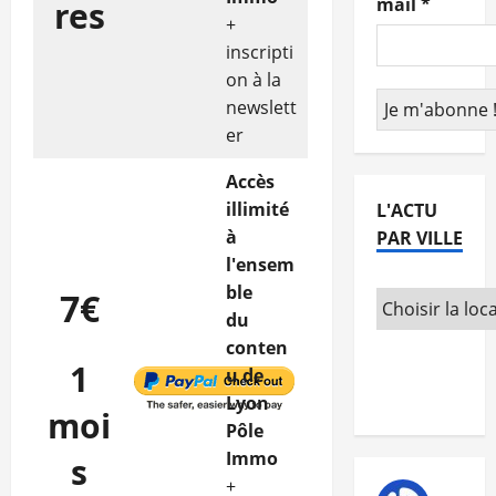
mail
*
res
+
inscripti
on à la
newslett
er
Accès
illimité
L'ACTU
à
PAR VILLE
l'ensem
ble
7€
du
conten
1
u de
Lyon
moi
Pôle
Immo
s
+