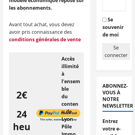
modèle économique repose sur
les abonnements.
Se
Avant tout achat, vous devez
souvenir
avoir pris connaissance des
de moi
conditions générales de vente
Se
connecter
Accès
illimité
à
l'ensem
ABONNEZ-
ble
2€
VOUS À
du
NOTRE
conten
NEWSLETTER
24
u de
Lyon
Entrez
heu
Pôle
votre e-
Immo