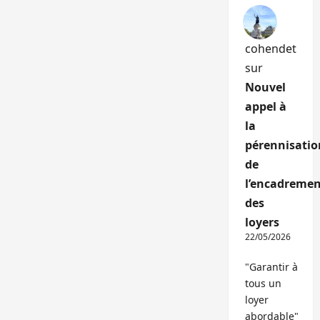
cohendet
sur
Nouvel
appel à
la
pérennisatio
de
l’encadremen
des
loyers
22/05/2026
"Garantir à
tous un
loyer
abordable"