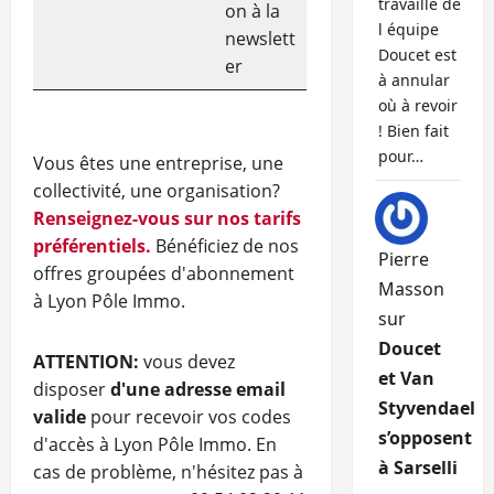
travaille de
on à la
l équipe
newslett
Doucet est
er
à annular
où à revoir
! Bien fait
pour…
Vous êtes une entreprise, une
collectivité, une organisation?
Renseignez-vous sur nos tarifs
préférentiels.
Bénéficiez de nos
Pierre
offres groupées d'abonnement
Masson
à Lyon Pôle Immo.
sur
Doucet
ATTENTION:
vous devez
et Van
disposer
d'une adresse email
Styvendael
valide
pour recevoir vos codes
s’opposent
d'accès à Lyon Pôle Immo. En
à Sarselli
cas de problème, n'hésitez pas à