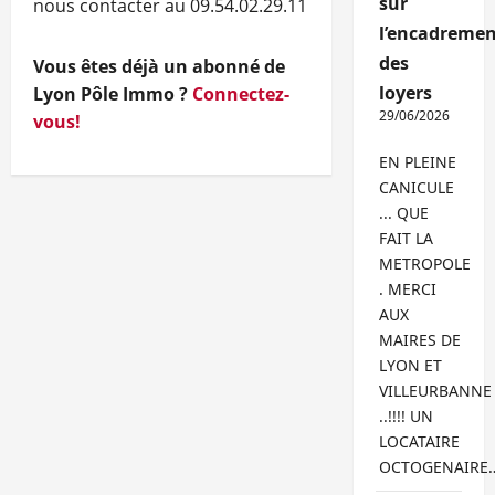
sur
nous contacter au 09.54.02.29.11
l’encadremen
des
Vous êtes déjà un abonné de
loyers
Lyon Pôle Immo ?
Connectez-
29/06/2026
vous!
EN PLEINE
CANICULE
... QUE
FAIT LA
METROPOLE
. MERCI
AUX
MAIRES DE
LYON ET
VILLEURBANNE
..!!!! UN
LOCATAIRE
OCTOGENAIRE