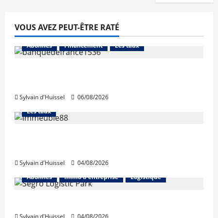
VOUS AVEZ PEUT-ÊTRE RATÉ
Abonnés
Financement
Les taux
La production de crédit retrouve ses
niveaux d’octobre
Sylvain d'Huissel
06/08/2026
Abonnés
Financement
L'avis des courtiers
Les taux
Les taux stables en août, après une
hausse en juillet
Sylvain d'Huissel
04/08/2026
Abonnés
Immo d'entreprise
Logistique
Prologis acquiert Segro
Sylvain d'Huissel
04/08/2026