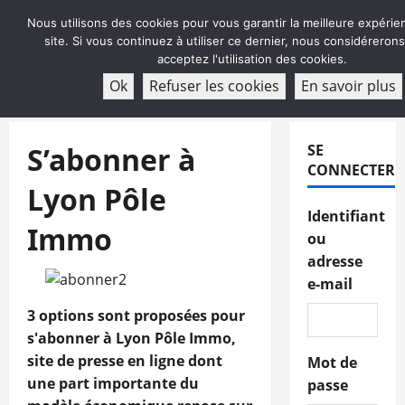
Aller
Nous utilisons des cookies pour vous garantir la meilleure expérie
au
site. Si vous continuez à utiliser ce dernier, nous considéreron
contenu
acceptez l'utilisation des cookies.
ABONNEMENT
Ok
Refuser les cookies
En savoir plus
Menu
principal
S’abonner à
SE
CONNECTER
Lyon Pôle
Identifiant
Immo
ou
adresse
e-mail
3 options sont proposées pour
s'abonner à Lyon Pôle Immo,
site de presse en ligne dont
Mot de
une part importante du
passe