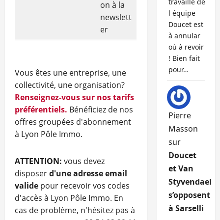
travaille de
on à la
l équipe
newslett
Doucet est
er
à annular
où à revoir
! Bien fait
pour…
Vous êtes une entreprise, une
collectivité, une organisation?
Renseignez-vous sur nos tarifs
préférentiels.
Bénéficiez de nos
Pierre
offres groupées d'abonnement
Masson
à Lyon Pôle Immo.
sur
Doucet
ATTENTION:
vous devez
et Van
disposer
d'une adresse email
Styvendael
valide
pour recevoir vos codes
s’opposent
d'accès à Lyon Pôle Immo. En
à Sarselli
cas de problème, n'hésitez pas à