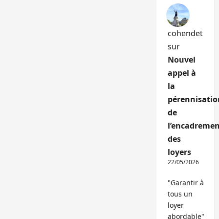
cohendet
sur
Nouvel
appel à
la
pérennisatio
de
l’encadremen
des
loyers
22/05/2026
"Garantir à
tous un
loyer
abordable"