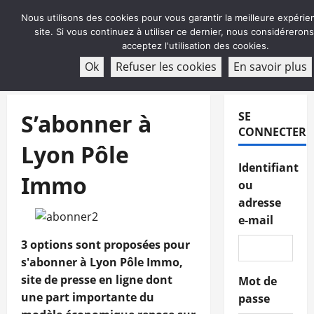
Aller
Nous utilisons des cookies pour vous garantir la meilleure expérie
au
site. Si vous continuez à utiliser ce dernier, nous considéreron
contenu
acceptez l'utilisation des cookies.
ABONNEMENT
Ok
Refuser les cookies
En savoir plus
Menu
principal
S’abonner à
SE
CONNECTER
Lyon Pôle
Identifiant
Immo
ou
adresse
e-mail
3 options sont proposées pour
s'abonner à Lyon Pôle Immo,
site de presse en ligne dont
Mot de
une part importante du
passe