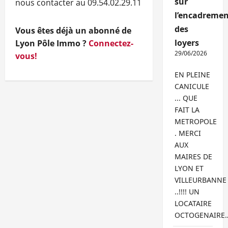
sur
nous contacter au 09.54.02.29.11
l’encadremen
des
Vous êtes déjà un abonné de
loyers
Lyon Pôle Immo ?
Connectez-
29/06/2026
vous!
EN PLEINE
CANICULE
... QUE
FAIT LA
METROPOLE
. MERCI
AUX
MAIRES DE
LYON ET
VILLEURBANNE
..!!!! UN
LOCATAIRE
OCTOGENAIRE