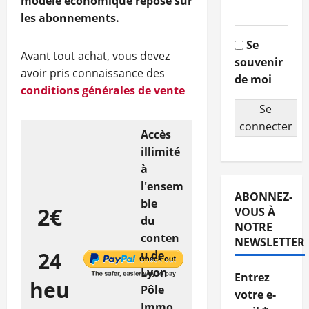
modèle économique repose sur
les abonnements.
Se
Avant tout achat, vous devez
souvenir
avoir pris connaissance des
de moi
conditions générales de vente
Se
connecter
Accès
illimité
à
l'ensem
ABONNEZ-
ble
2€
VOUS À
du
NOTRE
conten
NEWSLETTER
24
u de
Lyon
Entrez
heu
Pôle
votre e-
Immo