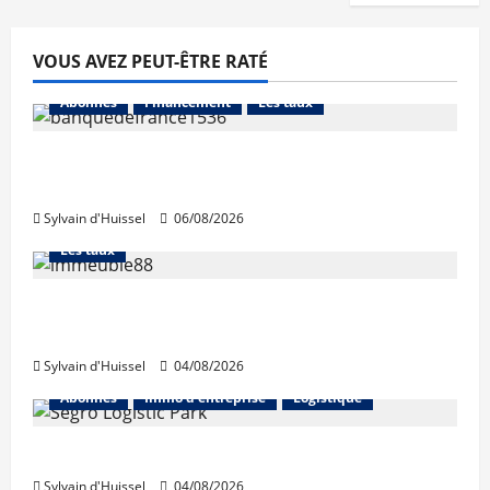
VOUS AVEZ PEUT-ÊTRE RATÉ
Abonnés
Financement
Les taux
La production de crédit retrouve ses
niveaux d’octobre
Sylvain d'Huissel
06/08/2026
Abonnés
Financement
L'avis des courtiers
Les taux
Les taux stables en août, après une
hausse en juillet
Sylvain d'Huissel
04/08/2026
Abonnés
Immo d'entreprise
Logistique
Prologis acquiert Segro
Sylvain d'Huissel
04/08/2026