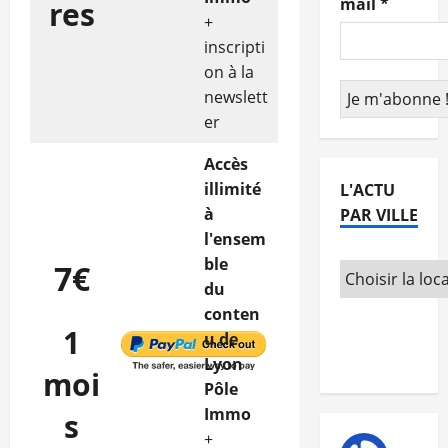
mail
*
res
+
inscripti
on à la
newslett
er
Accès
illimité
L'ACTU
à
PAR VILLE
l'ensem
ble
7€
du
conten
1
u de
Lyon
moi
Pôle
Immo
s
+