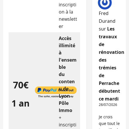
inscripti
on à la
Fred
newslett
Durand
er
sur
Les
travaux
Accès
de
illimité
rénovation
à
l'ensem
des
ble
trémies
du
de
conten
70€
Perrache
u de
débutent
Lyon
ce mardi
1 an
Pôle
28/07/2026
Immo
Je crois
+
que tout le
inscripti