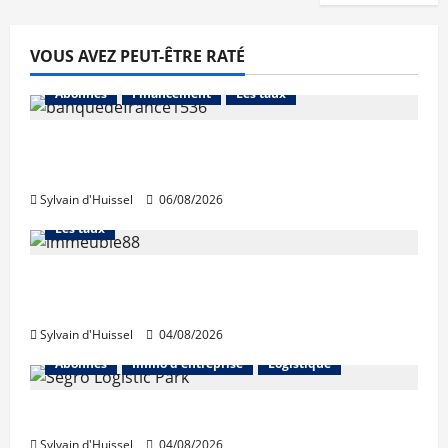
VOUS AVEZ PEUT-ÊTRE RATÉ
Abonnés
Financement
Les taux
La production de crédit retrouve ses
niveaux d’octobre
Sylvain d'Huissel
06/08/2026
Abonnés
Financement
L'avis des courtiers
Les taux
Les taux stables en août, après une
hausse en juillet
Sylvain d'Huissel
04/08/2026
Abonnés
Immo d'entreprise
Logistique
Prologis acquiert Segro
Sylvain d'Huissel
04/08/2026