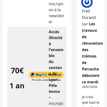
inscripti
on à la
Fred
newslett
Durand
er
sur
Les
travaux
Accès
de
illimité
rénovation
à
l'ensem
des
ble
trémies
du
de
conten
70€
Perrache
u de
débutent
Lyon
ce mardi
1 an
Pôle
28/07/2026
Immo
Je crois
+
que tout le
inscripti