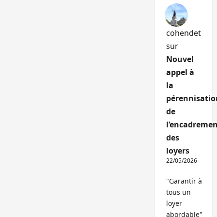
cohendet
sur
Nouvel
appel à
la
pérennisatio
de
l’encadremen
des
loyers
22/05/2026
"Garantir à
tous un
loyer
abordable"