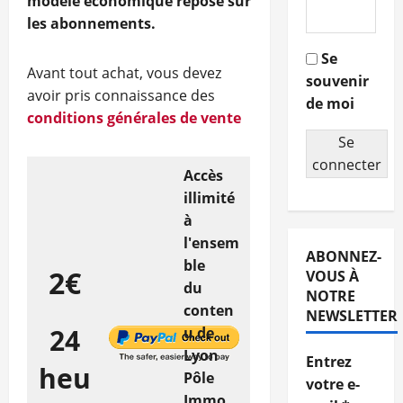
modèle économique repose sur
les abonnements.
Se
Avant tout achat, vous devez
souvenir
avoir pris connaissance des
de moi
conditions générales de vente
Se
connecter
Accès
illimité
à
l'ensem
ABONNEZ-
ble
2€
VOUS À
du
NOTRE
conten
NEWSLETTER
24
u de
Lyon
Entrez
heu
Pôle
votre e-
Immo