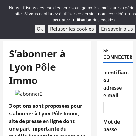
Aller
Nous utilisons des cookies pour vous garantir la meilleure expérie
au
site. Si vous continuez à utiliser ce dernier, nous considéreron
contenu
acceptez l'utilisation des cookies.
ABONNEMENT
Ok
Refuser les cookies
En savoir plus
Menu
principal
S’abonner à
SE
CONNECTER
Lyon Pôle
Identifiant
Immo
ou
adresse
e-mail
3 options sont proposées pour
s'abonner à Lyon Pôle Immo,
site de presse en ligne dont
Mot de
une part importante du
passe