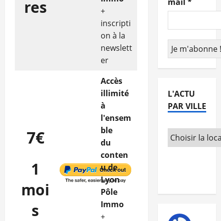
mail
*
res
+
inscripti
on à la
newslett
er
Accès
illimité
L'ACTU
à
PAR VILLE
l'ensem
ble
7€
du
conten
1
u de
Lyon
moi
Pôle
Immo
s
+