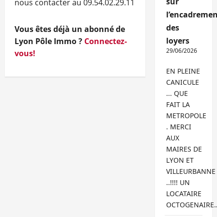
sur
nous contacter au 09.54.02.29.11
l’encadremen
des
Vous êtes déjà un abonné de
loyers
Lyon Pôle Immo ?
Connectez-
29/06/2026
vous!
EN PLEINE
CANICULE
... QUE
FAIT LA
METROPOLE
. MERCI
AUX
MAIRES DE
LYON ET
VILLEURBANNE
..!!!! UN
LOCATAIRE
OCTOGENAIRE