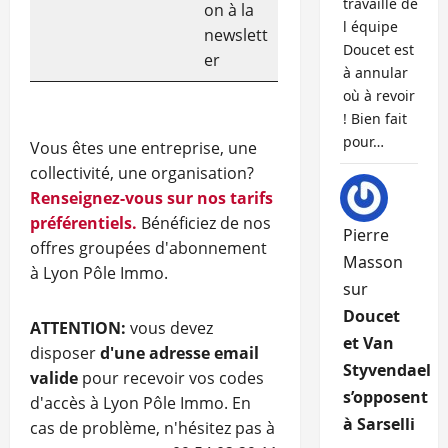
travaille de
on à la
l équipe
newslett
Doucet est
er
à annular
où à revoir
! Bien fait
pour…
Vous êtes une entreprise, une
collectivité, une organisation?
Renseignez-vous sur nos tarifs
préférentiels.
Bénéficiez de nos
Pierre
offres groupées d'abonnement
Masson
à Lyon Pôle Immo.
sur
Doucet
ATTENTION:
vous devez
et Van
disposer
d'une adresse email
Styvendael
valide
pour recevoir vos codes
s’opposent
d'accès à Lyon Pôle Immo. En
à Sarselli
cas de problème, n'hésitez pas à