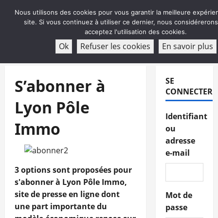
Aller
Nous utilisons des cookies pour vous garantir la meilleure expérie
au
site. Si vous continuez à utiliser ce dernier, nous considéreron
contenu
acceptez l'utilisation des cookies.
ABONNEMENT
Ok
Refuser les cookies
En savoir plus
Menu
principal
S’abonner à
SE
CONNECTER
Lyon Pôle
Identifiant
Immo
ou
adresse
e-mail
3 options sont proposées pour
s'abonner à Lyon Pôle Immo,
site de presse en ligne dont
Mot de
une part importante du
passe