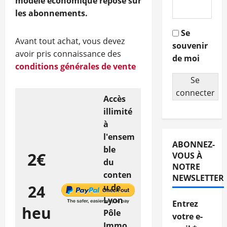
modèle économique repose sur
les abonnements.
Se
Avant tout achat, vous devez
souvenir
avoir pris connaissance des
de moi
conditions générales de vente
Se
connecter
Accès
illimité
à
l'ensem
ABONNEZ-
ble
2€
VOUS À
du
NOTRE
conten
NEWSLETTER
24
u de
Lyon
Entrez
heu
Pôle
votre e-
Immo