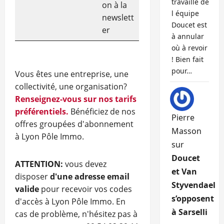
travaille de
on à la
l équipe
newslett
Doucet est
er
à annular
où à revoir
! Bien fait
pour…
Vous êtes une entreprise, une
collectivité, une organisation?
Renseignez-vous sur nos tarifs
préférentiels.
Bénéficiez de nos
Pierre
offres groupées d'abonnement
Masson
à Lyon Pôle Immo.
sur
Doucet
ATTENTION:
vous devez
et Van
disposer
d'une adresse email
Styvendael
valide
pour recevoir vos codes
s’opposent
d'accès à Lyon Pôle Immo. En
à Sarselli
cas de problème, n'hésitez pas à