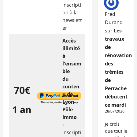
inscripti
on à la
Fred
newslett
Durand
er
sur
Les
travaux
Accès
de
illimité
rénovation
à
l'ensem
des
ble
trémies
du
de
conten
70€
Perrache
u de
débutent
Lyon
ce mardi
1 an
Pôle
28/07/2026
Immo
Je crois
+
que tout le
inscripti