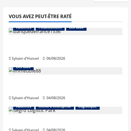
VOUS AVEZ PEUT-ÊTRE RATÉ
Abonnés
Financement
Les taux
La production de crédit retrouve ses
niveaux d’octobre
Sylvain d'Huissel
06/08/2026
Abonnés
Financement
L'avis des courtiers
Les taux
Les taux stables en août, après une
hausse en juillet
Sylvain d'Huissel
04/08/2026
Abonnés
Immo d'entreprise
Logistique
Prologis acquiert Segro
Sylvain d'Huissel
04/08/2026