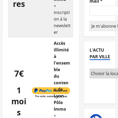
mail
*
res
+
inscripti
on à la
newslett
er
Accès
illimité
L'ACTU
à
PAR VILLE
l'ensem
ble
7€
du
conten
1
u de
Lyon
moi
Pôle
Immo
s
+