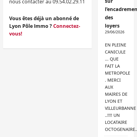
sur
nous contacter au 09.54.02.29.11
l’encadremen
des
Vous êtes déjà un abonné de
loyers
Lyon Pôle Immo ?
Connectez-
29/06/2026
vous!
EN PLEINE
CANICULE
... QUE
FAIT LA
METROPOLE
. MERCI
AUX
MAIRES DE
LYON ET
VILLEURBANNE
..!!!! UN
LOCATAIRE
OCTOGENAIRE