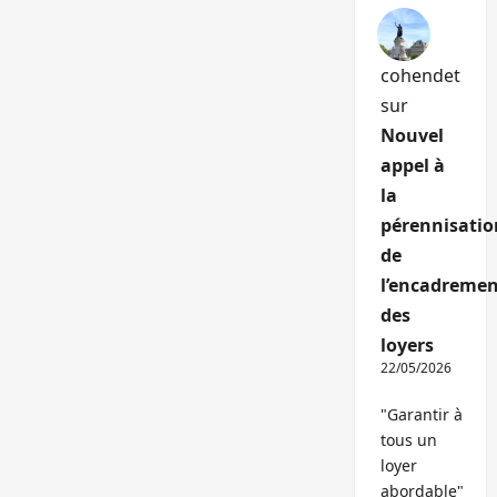
cohendet
sur
Nouvel
appel à
la
pérennisatio
de
l’encadremen
des
loyers
22/05/2026
"Garantir à
tous un
loyer
abordable"