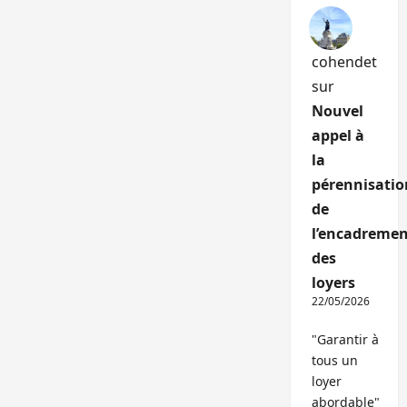
cohendet
sur
Nouvel
appel à
la
pérennisatio
de
l’encadremen
des
loyers
22/05/2026
"Garantir à
tous un
loyer
abordable"