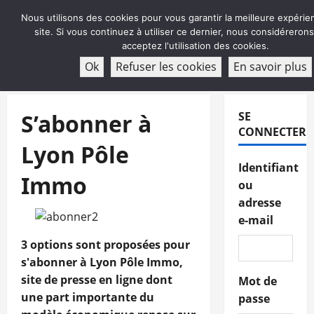
Aller
Nous utilisons des cookies pour vous garantir la meilleure expérie
au
site. Si vous continuez à utiliser ce dernier, nous considéreron
contenu
acceptez l'utilisation des cookies.
ABONNEMENT
Ok
Refuser les cookies
En savoir plus
Menu
principal
S’abonner à
SE
CONNECTER
Lyon Pôle
Identifiant
Immo
ou
adresse
e-mail
3 options sont proposées pour
s'abonner à Lyon Pôle Immo,
site de presse en ligne dont
Mot de
une part importante du
passe