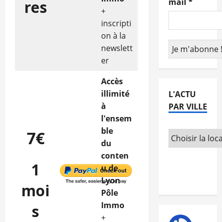
mail
*
res
+
inscripti
on à la
newslett
er
Accès
illimité
L'ACTU
à
PAR VILLE
l'ensem
ble
7€
du
conten
1
u de
Lyon
moi
Pôle
Immo
s
+