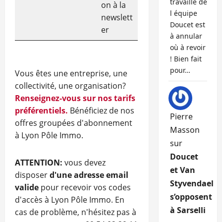
travaille de
on à la
l équipe
newslett
Doucet est
er
à annular
où à revoir
! Bien fait
pour…
Vous êtes une entreprise, une
collectivité, une organisation?
Renseignez-vous sur nos tarifs
préférentiels.
Bénéficiez de nos
Pierre
offres groupées d'abonnement
Masson
à Lyon Pôle Immo.
sur
Doucet
ATTENTION:
vous devez
et Van
disposer
d'une adresse email
Styvendael
valide
pour recevoir vos codes
s’opposent
d'accès à Lyon Pôle Immo. En
à Sarselli
cas de problème, n'hésitez pas à