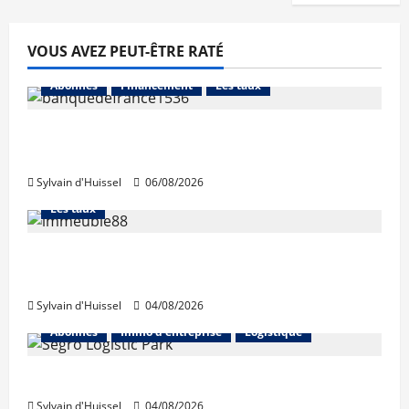
VOUS AVEZ PEUT-ÊTRE RATÉ
Abonnés
Financement
Les taux
La production de crédit retrouve ses
niveaux d’octobre
Sylvain d'Huissel
06/08/2026
Abonnés
Financement
L'avis des courtiers
Les taux
Les taux stables en août, après une
hausse en juillet
Sylvain d'Huissel
04/08/2026
Abonnés
Immo d'entreprise
Logistique
Prologis acquiert Segro
Sylvain d'Huissel
04/08/2026