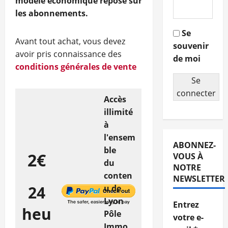
modèle économique repose sur
les abonnements.
Se
Avant tout achat, vous devez
souvenir
avoir pris connaissance des
de moi
conditions générales de vente
Se
connecter
Accès
illimité
à
l'ensem
ABONNEZ-
ble
2€
VOUS À
du
NOTRE
conten
NEWSLETTER
24
u de
Lyon
Entrez
heu
Pôle
votre e-
Immo