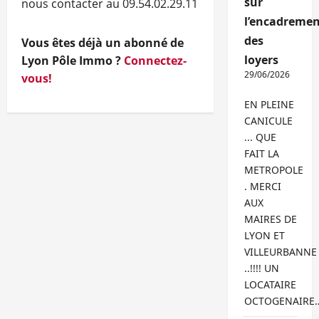
sur
nous contacter au 09.54.02.29.11
l’encadremen
des
Vous êtes déjà un abonné de
loyers
Lyon Pôle Immo ?
Connectez-
29/06/2026
vous!
EN PLEINE
CANICULE
... QUE
FAIT LA
METROPOLE
. MERCI
AUX
MAIRES DE
LYON ET
VILLEURBANNE
..!!!! UN
LOCATAIRE
OCTOGENAIRE