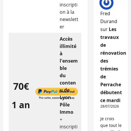
inscripti
on à la
Fred
newslett
Durand
er
sur
Les
travaux
Accès
de
illimité
rénovation
à
l'ensem
des
ble
trémies
du
de
conten
70€
Perrache
u de
débutent
Lyon
ce mardi
1 an
Pôle
28/07/2026
Immo
Je crois
+
que tout le
inscripti