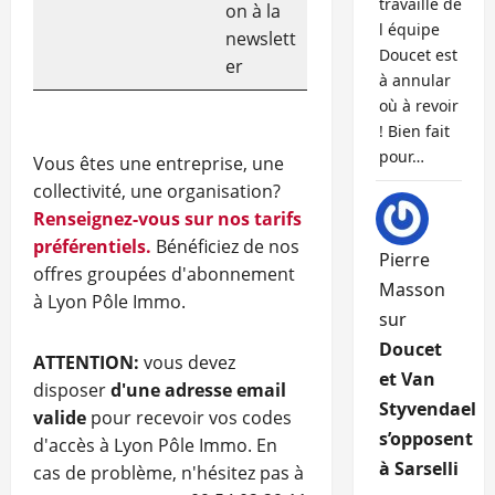
travaille de
on à la
l équipe
newslett
Doucet est
er
à annular
où à revoir
! Bien fait
pour…
Vous êtes une entreprise, une
collectivité, une organisation?
Renseignez-vous sur nos tarifs
préférentiels.
Bénéficiez de nos
Pierre
offres groupées d'abonnement
Masson
à Lyon Pôle Immo.
sur
Doucet
ATTENTION:
vous devez
et Van
disposer
d'une adresse email
Styvendael
valide
pour recevoir vos codes
s’opposent
d'accès à Lyon Pôle Immo. En
à Sarselli
cas de problème, n'hésitez pas à