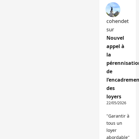
cohendet
sur
Nouvel
appel à
la
pérennisatio
de
l’encadremen
des
loyers
22/05/2026
"Garantir à
tous un
loyer
abordable"