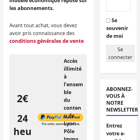
modèle économique repose sur
les abonnements.
Se
Avant tout achat, vous devez
souvenir
avoir pris connaissance des
de moi
conditions générales de vente
Se
connecter
Accès
illimité
à
l'ensem
ABONNEZ-
ble
2€
VOUS À
du
NOTRE
conten
NEWSLETTER
24
u de
Lyon
Entrez
heu
Pôle
votre e-
Immo