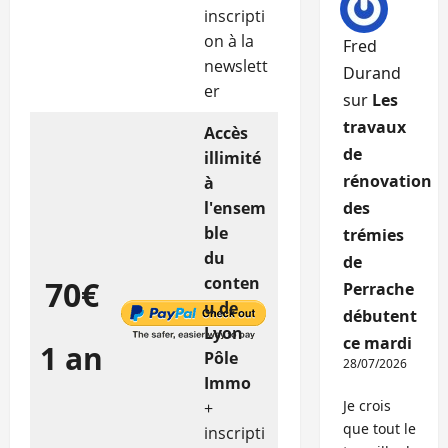
inscripti
on à la
Fred
newslett
Durand
er
sur
Les
travaux
Accès
de
illimité
rénovation
à
l'ensem
des
ble
trémies
du
de
conten
70€
Perrache
u de
débutent
Lyon
ce mardi
1 an
Pôle
28/07/2026
Immo
Je crois
+
que tout le
inscripti