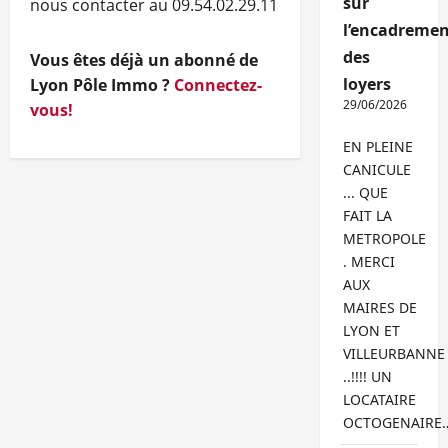
sur
nous contacter au 09.54.02.29.11
l’encadremen
des
Vous êtes déjà un abonné de
loyers
Lyon Pôle Immo ?
Connectez-
29/06/2026
vous!
EN PLEINE
CANICULE
... QUE
FAIT LA
METROPOLE
. MERCI
AUX
MAIRES DE
LYON ET
VILLEURBANNE
..!!!! UN
LOCATAIRE
OCTOGENAIRE