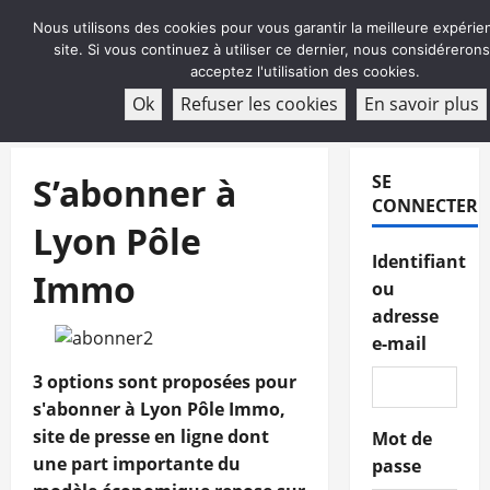
Aller
Nous utilisons des cookies pour vous garantir la meilleure expérie
au
site. Si vous continuez à utiliser ce dernier, nous considéreron
contenu
acceptez l'utilisation des cookies.
ABONNEMENT
Ok
Refuser les cookies
En savoir plus
Menu
principal
S’abonner à
SE
CONNECTER
Lyon Pôle
Identifiant
Immo
ou
adresse
e-mail
3 options sont proposées pour
s'abonner à Lyon Pôle Immo,
site de presse en ligne dont
Mot de
une part importante du
passe