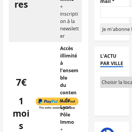
mail
*
res
+
inscripti
on à la
newslett
er
Accès
illimité
L'ACTU
à
PAR VILLE
l'ensem
ble
7€
du
conten
1
u de
Lyon
moi
Pôle
Immo
s
+