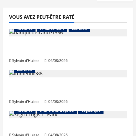
VOUS AVEZ PEUT-ÊTRE RATÉ
Abonnés
Financement
Les taux
La production de crédit retrouve ses
niveaux d’octobre
Sylvain d'Huissel
06/08/2026
Abonnés
Financement
L'avis des courtiers
Les taux
Les taux stables en août, après une
hausse en juillet
Sylvain d'Huissel
04/08/2026
Abonnés
Immo d'entreprise
Logistique
Prologis acquiert Segro
Sylvain d'Huissel
04/08/2026