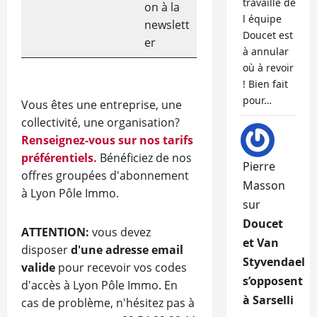
travaille de
on à la
l équipe
newslett
Doucet est
er
à annular
où à revoir
! Bien fait
pour…
Vous êtes une entreprise, une
collectivité, une organisation?
Renseignez-vous sur nos tarifs
préférentiels.
Bénéficiez de nos
Pierre
offres groupées d'abonnement
Masson
à Lyon Pôle Immo.
sur
Doucet
ATTENTION:
vous devez
et Van
disposer
d'une adresse email
Styvendael
valide
pour recevoir vos codes
s’opposent
d'accès à Lyon Pôle Immo. En
à Sarselli
cas de problème, n'hésitez pas à