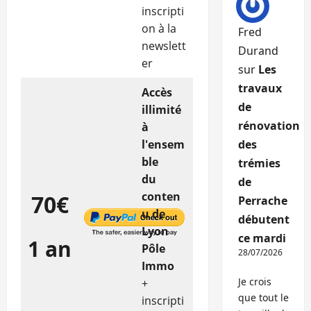
inscripti
on à la
Fred
newslett
Durand
er
sur
Les
travaux
Accès
de
illimité
rénovation
à
l'ensem
des
ble
trémies
du
de
conten
70€
Perrache
u de
débutent
Lyon
ce mardi
1 an
Pôle
28/07/2026
Immo
Je crois
+
que tout le
inscripti