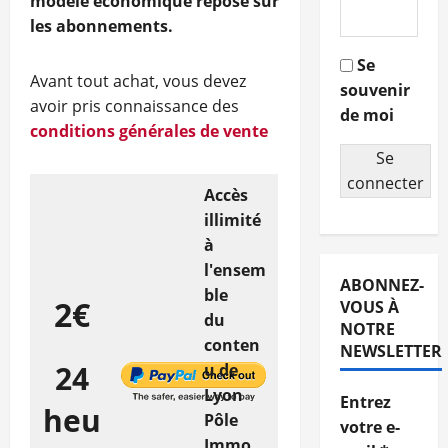
modèle économique repose sur
les abonnements.
Se
Avant tout achat, vous devez
souvenir
avoir pris connaissance des
de moi
conditions générales de vente
Se
connecter
Accès
illimité
à
l'ensem
ABONNEZ-
ble
2€
VOUS À
du
NOTRE
conten
NEWSLETTER
24
u de
Lyon
Entrez
heu
Pôle
votre e-
Immo