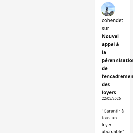
cohendet
sur
Nouvel
appel à
la
pérennisatio
de
l’encadremen
des
loyers
22/05/2026
"Garantir à
tous un
loyer
abordable"