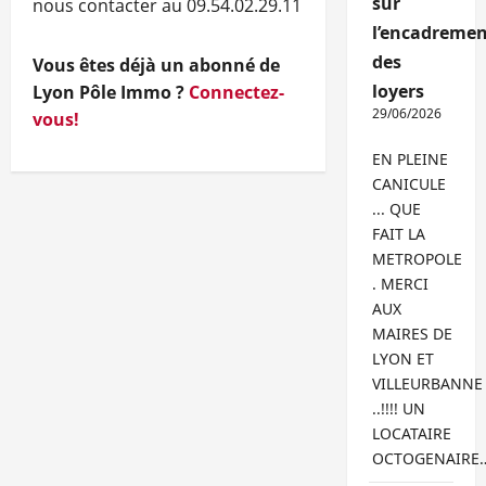
sur
nous contacter au 09.54.02.29.11
l’encadremen
des
Vous êtes déjà un abonné de
loyers
Lyon Pôle Immo ?
Connectez-
29/06/2026
vous!
EN PLEINE
CANICULE
... QUE
FAIT LA
METROPOLE
. MERCI
AUX
MAIRES DE
LYON ET
VILLEURBANNE
..!!!! UN
LOCATAIRE
OCTOGENAIRE