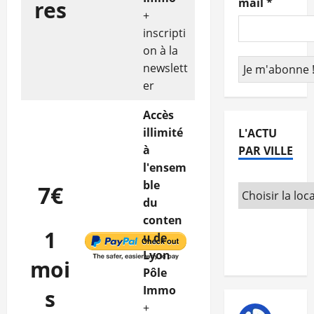
mail
*
res
+
inscripti
on à la
newslett
er
Accès
illimité
L'ACTU
à
PAR VILLE
l'ensem
ble
7€
du
conten
1
u de
Lyon
moi
Pôle
Immo
s
+