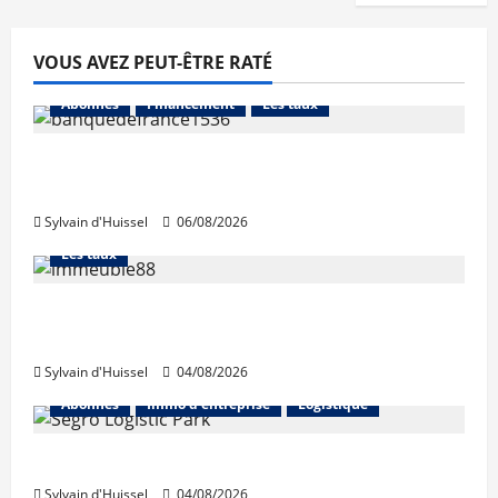
VOUS AVEZ PEUT-ÊTRE RATÉ
Abonnés
Financement
Les taux
La production de crédit retrouve ses
niveaux d’octobre
Sylvain d'Huissel
06/08/2026
Abonnés
Financement
L'avis des courtiers
Les taux
Les taux stables en août, après une
hausse en juillet
Sylvain d'Huissel
04/08/2026
Abonnés
Immo d'entreprise
Logistique
Prologis acquiert Segro
Sylvain d'Huissel
04/08/2026