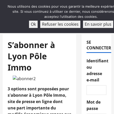
Aller
Nous utilisons des cookies pour vous garantir la meilleure expérie
au
site. Si vous continuez à utiliser ce dernier, nous considéreron
contenu
acceptez l'utilisation des cookies.
ABONNEMENT
Ok
Refuser les cookies
En savoir plus
Menu
principal
S’abonner à
SE
CONNECTER
Lyon Pôle
Identifiant
Immo
ou
adresse
e-mail
3 options sont proposées pour
s'abonner à Lyon Pôle Immo,
site de presse en ligne dont
Mot de
une part importante du
passe