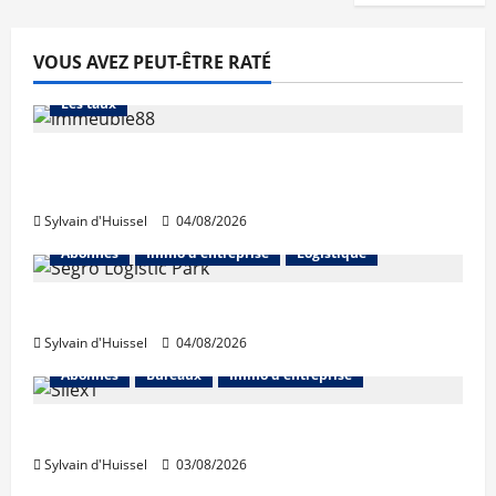
VOUS AVEZ PEUT-ÊTRE RATÉ
Abonnés
Financement
L'avis des courtiers
Les taux
Les taux stables en août, après une
hausse en juillet
Sylvain d'Huissel
04/08/2026
Abonnés
Immo d'entreprise
Logistique
Prologis acquiert Segro
Sylvain d'Huissel
04/08/2026
Abonnés
Bureaux
Immo d'entreprise
IWG acquiert Wojo
Sylvain d'Huissel
03/08/2026