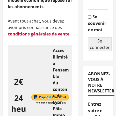
modèle économique repose sur
les abonnements.
Se
Avant tout achat, vous devez
souvenir
avoir pris connaissance des
de moi
conditions générales de vente
Se
connecter
Accès
illimité
à
l'ensem
ABONNEZ-
ble
2€
VOUS À
du
NOTRE
conten
NEWSLETTER
24
u de
Lyon
Entrez
heu
Pôle
votre e-
Immo