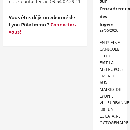
sur
nous contacter au 09.54.02.29.11
l’encadremen
des
Vous êtes déjà un abonné de
loyers
Lyon Pôle Immo ?
Connectez-
29/06/2026
vous!
EN PLEINE
CANICULE
... QUE
FAIT LA
METROPOLE
. MERCI
AUX
MAIRES DE
LYON ET
VILLEURBANNE
..!!!! UN
LOCATAIRE
OCTOGENAIRE