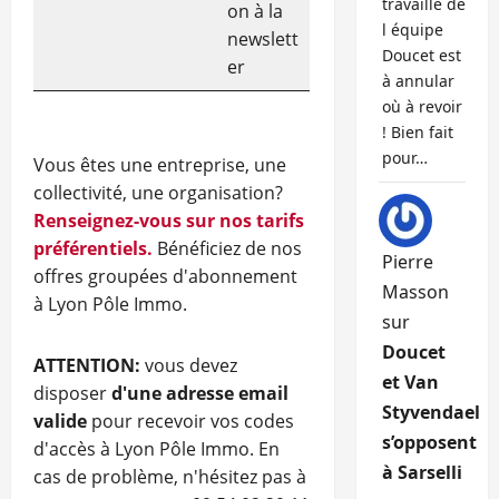
travaille de
on à la
l équipe
newslett
Doucet est
er
à annular
où à revoir
! Bien fait
pour…
Vous êtes une entreprise, une
collectivité, une organisation?
Renseignez-vous sur nos tarifs
préférentiels.
Bénéficiez de nos
Pierre
offres groupées d'abonnement
Masson
à Lyon Pôle Immo.
sur
Doucet
ATTENTION:
vous devez
et Van
disposer
d'une adresse email
Styvendael
valide
pour recevoir vos codes
s’opposent
d'accès à Lyon Pôle Immo. En
à Sarselli
cas de problème, n'hésitez pas à