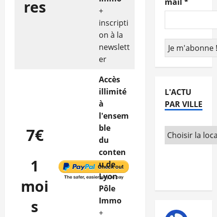
mail
*
res
+
inscripti
on à la
newslett
er
Accès
illimité
L'ACTU
à
PAR VILLE
l'ensem
ble
7€
du
conten
1
u de
Lyon
moi
Pôle
Immo
s
+