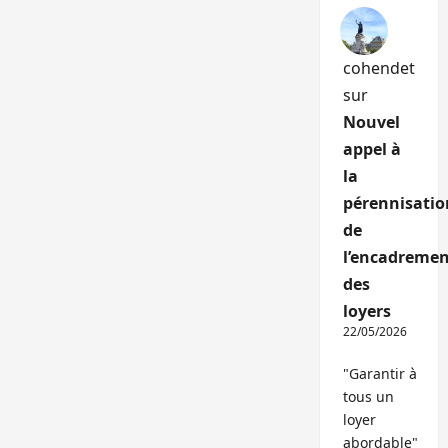
cohendet
sur
Nouvel
appel à
la
pérennisatio
de
l’encadremen
des
loyers
22/05/2026
"Garantir à
tous un
loyer
abordable"