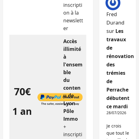
inscripti
on à la
Fred
newslett
Durand
er
sur
Les
travaux
Accès
de
illimité
rénovation
à
l'ensem
des
ble
trémies
du
de
conten
70€
Perrache
u de
débutent
Lyon
ce mardi
1 an
Pôle
28/07/2026
Immo
Je crois
+
que tout le
inscripti