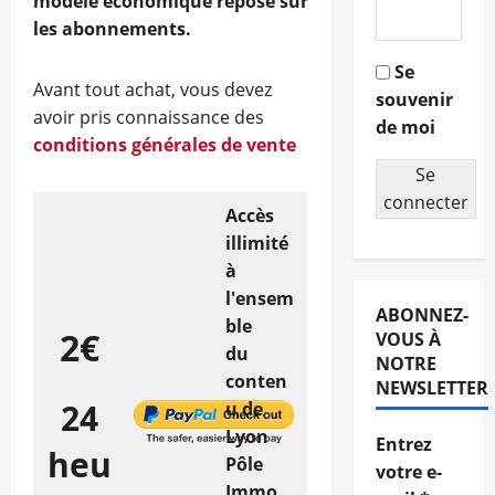
modèle économique repose sur
les abonnements.
Se
Avant tout achat, vous devez
souvenir
avoir pris connaissance des
de moi
conditions générales de vente
Se
connecter
Accès
illimité
à
l'ensem
ABONNEZ-
ble
2€
VOUS À
du
NOTRE
conten
NEWSLETTER
24
u de
Lyon
Entrez
heu
Pôle
votre e-
Immo