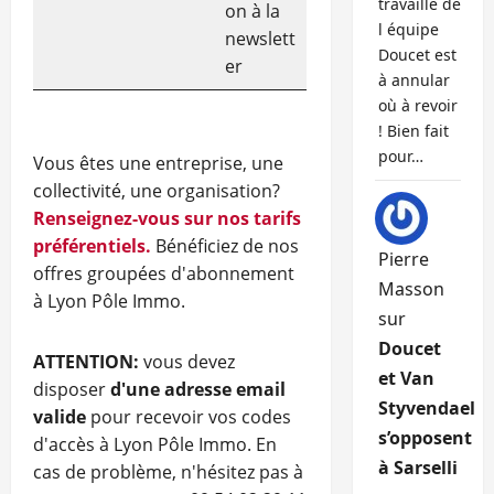
travaille de
on à la
l équipe
newslett
Doucet est
er
à annular
où à revoir
! Bien fait
pour…
Vous êtes une entreprise, une
collectivité, une organisation?
Renseignez-vous sur nos tarifs
préférentiels.
Bénéficiez de nos
Pierre
offres groupées d'abonnement
Masson
à Lyon Pôle Immo.
sur
Doucet
ATTENTION:
vous devez
et Van
disposer
d'une adresse email
Styvendael
valide
pour recevoir vos codes
s’opposent
d'accès à Lyon Pôle Immo. En
à Sarselli
cas de problème, n'hésitez pas à