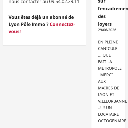
sur
nous contacter au 09.54.02.29.11
l’encadremen
des
Vous êtes déjà un abonné de
loyers
Lyon Pôle Immo ?
Connectez-
29/06/2026
vous!
EN PLEINE
CANICULE
... QUE
FAIT LA
METROPOLE
. MERCI
AUX
MAIRES DE
LYON ET
VILLEURBANNE
..!!!! UN
LOCATAIRE
OCTOGENAIRE