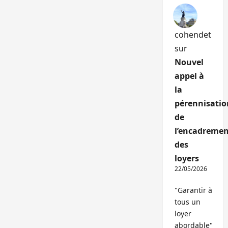
cohendet
sur
Nouvel
appel à
la
pérennisatio
de
l’encadremen
des
loyers
22/05/2026
"Garantir à
tous un
loyer
abordable"