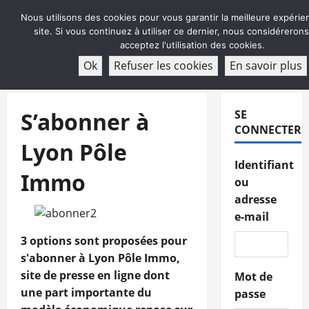
Aller
Nous utilisons des cookies pour vous garantir la meilleure expérie
au
site. Si vous continuez à utiliser ce dernier, nous considéreron
contenu
acceptez l'utilisation des cookies.
ABONNEMENT
Ok
Refuser les cookies
En savoir plus
Menu
principal
S’abonner à
SE
CONNECTER
Lyon Pôle
Identifiant
Immo
ou
adresse
e-mail
3 options sont proposées pour
s'abonner à Lyon Pôle Immo,
site de presse en ligne dont
Mot de
une part importante du
passe