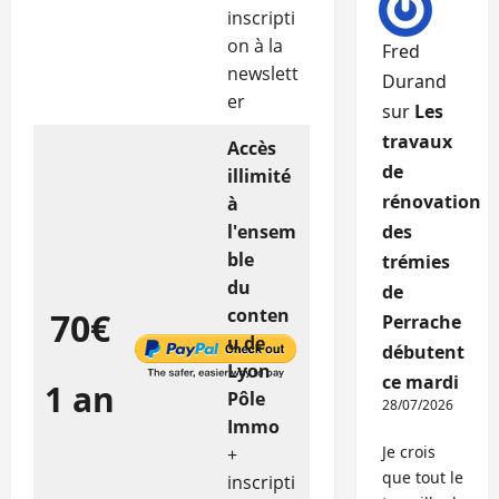
inscripti
on à la
Fred
newslett
Durand
er
sur
Les
travaux
Accès
de
illimité
rénovation
à
l'ensem
des
ble
trémies
du
de
conten
70€
Perrache
u de
débutent
Lyon
ce mardi
1 an
Pôle
28/07/2026
Immo
Je crois
+
que tout le
inscripti