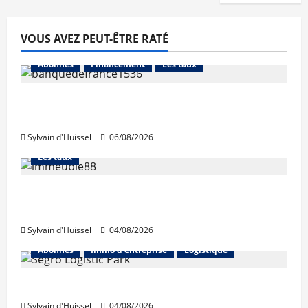
VOUS AVEZ PEUT-ÊTRE RATÉ
Abonnés
Financement
Les taux
La production de crédit retrouve ses
niveaux d’octobre
Sylvain d'Huissel
06/08/2026
Abonnés
Financement
L'avis des courtiers
Les taux
Les taux stables en août, après une
hausse en juillet
Sylvain d'Huissel
04/08/2026
Abonnés
Immo d'entreprise
Logistique
Prologis acquiert Segro
Sylvain d'Huissel
04/08/2026