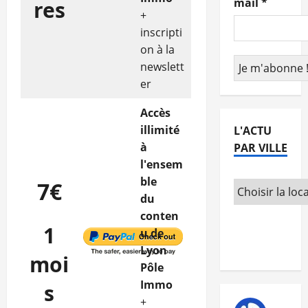
mail
*
res
+
inscripti
on à la
newslett
er
Accès
illimité
L'ACTU
à
PAR VILLE
l'ensem
ble
7€
du
conten
1
u de
Lyon
moi
Pôle
Immo
s
+