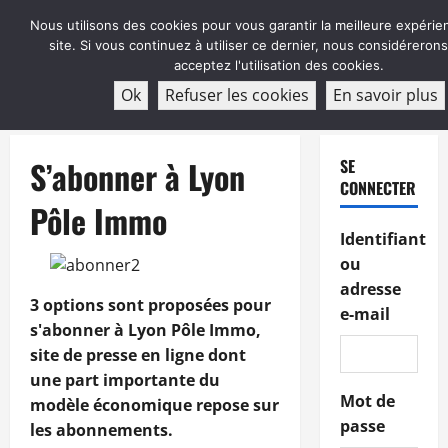
Aller
Nous utilisons des cookies pour vous garantir la meilleure expérie
au
site. Si vous continuez à utiliser ce dernier, nous considéreron
contenu
acceptez l'utilisation des cookies.
ABONNEMENT
Ok
Refuser les cookies
En savoir plus
Menu
principal
S’abonner à Lyon
SE
CONNECTER
Pôle Immo
Identifiant
ou
adresse
3 options sont proposées pour
e-mail
s'abonner à Lyon Pôle Immo,
site de presse en ligne dont
une part importante du
Mot de
modèle économique repose sur
passe
les abonnements.