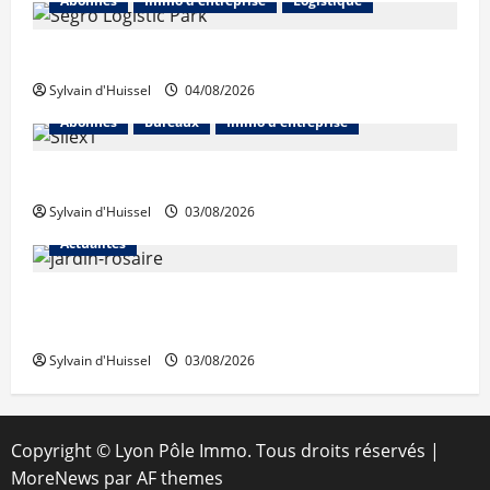
Abonnés
Immo d'entreprise
Logistique
Prologis acquiert Segro
Sylvain d'Huissel
04/08/2026
Abonnés
Bureaux
Immo d'entreprise
IWG acquiert Wojo
Sylvain d'Huissel
03/08/2026
Actualités
Le « secteur Jaricot » du Jardin du Rosaire rouvre au
public
Sylvain d'Huissel
03/08/2026
Copyright © Lyon Pôle Immo. Tous droits réservés
|
MoreNews
par AF themes