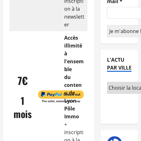
inscripti
mail
*
on à la
newslett
er
Accès
illimité
à
L'ACTU
l'ensem
PAR VILLE
ble
7€
du
conten
u de
1
Lyon
Pôle
mois
Immo
+
inscripti
on à la