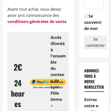
Avant tout achat, vous devez
avoir pris connaissance des
Se
conditions générales de vente
souvenir
de moi
Accès
Se
illimité
connecter
à
l'ensem
ble
2€
du
ABONNEZ-
conten
VOUS À
24
u de
NOTRE
NEWSLETTER
Lyon
heur
Pôle
Immo
Entrez
es
+
votre e-