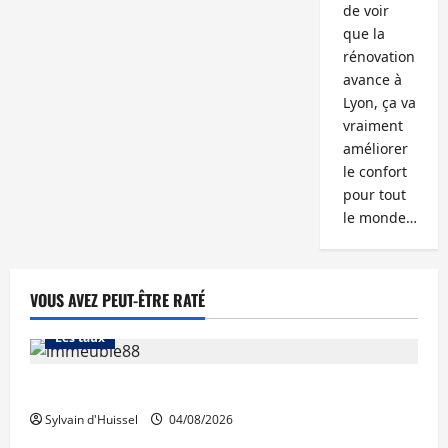
de voir
que la
rénovation
avance à
Lyon, ça va
vraiment
améliorer
le confort
pour tout
le monde…
VOUS AVEZ PEUT-ÊTRE RATÉ
Abonnés
Financement
L'avis des courtiers
Les taux
Les taux stables en août, après une hausse en juillet
Sylvain d'Huissel
04/08/2026