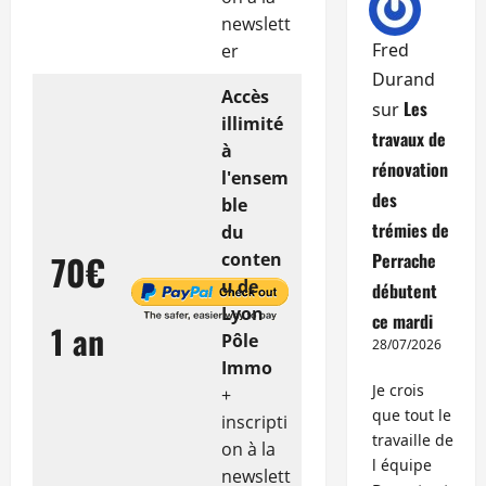
newslett
Fred
er
Durand
Accès
Les
sur
illimité
travaux de
à
rénovation
l'ensem
des
ble
trémies de
du
70€
conten
Perrache
u de
débutent
Lyon
ce mardi
1 an
Pôle
28/07/2026
Immo
Je crois
+
que tout le
inscripti
travaille de
on à la
l équipe
newslett