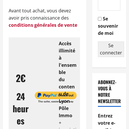
Avant tout achat, vous devez
avoir pris connaissance des
Se
conditions générales de vente
souvenir
de moi
Accès
Se
illimité
connecter
à
l'ensem
ble
2€
du
ABONNEZ-
conten
VOUS À
24
u de
NOTRE
NEWSLETTER
Lyon
heur
Pôle
Immo
Entrez
es
+
votre e-