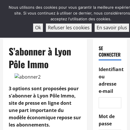
Aller
Nous utilisons des cookies pour vous garantir la meilleure expérie
au
site. Si vous continuez à utiliser ce dernier, nous considéreron
contenu
acceptez l'utilisation des cookies.
ABONNEMENT
Ok
Refuser les cookies
En savoir plus
Menu
principal
S’abonner à Lyon
SE
CONNECTER
Pôle Immo
Identifiant
ou
adresse
3 options sont proposées pour
e-mail
s'abonner à Lyon Pôle Immo,
site de presse en ligne dont
une part importante du
Mot de
modèle économique repose sur
passe
les abonnements.