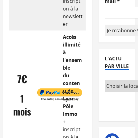
inscripti
mail
*
on à la
newslett
er
Accès
illimité
à
L'ACTU
l'ensem
PAR VILLE
ble
7€
du
conten
u de
1
Lyon
Pôle
mois
Immo
+
inscripti
on à la