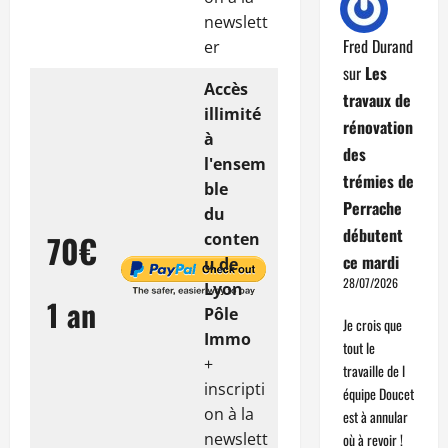
newslett
Fred Durand
er
sur
Les
Accès
travaux de
illimité
rénovation
à
des
l'ensem
trémies de
ble
Perrache
du
débutent
70€
conten
ce mardi
u de
28/07/2026
Lyon
1 an
Pôle
Je crois que
Immo
tout le
+
travaille de l
inscripti
équipe Doucet
on à la
est à annular
newslett
où à revoir !