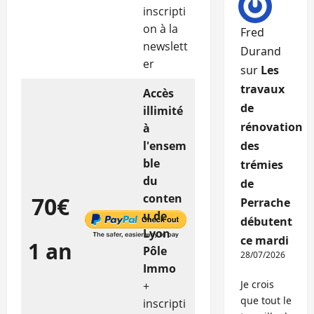
inscripti
on à la
Fred
newslett
Durand
er
sur
Les
travaux
Accès
de
illimité
rénovation
à
l'ensem
des
ble
trémies
du
de
conten
70€
Perrache
u de
débutent
Lyon
ce mardi
1 an
Pôle
28/07/2026
Immo
Je crois
+
que tout le
inscripti