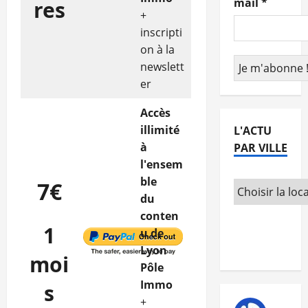
mail
*
res
+
inscripti
on à la
newslett
er
Accès
illimité
L'ACTU
à
PAR VILLE
l'ensem
ble
7€
du
conten
1
u de
Lyon
moi
Pôle
Immo
s
+