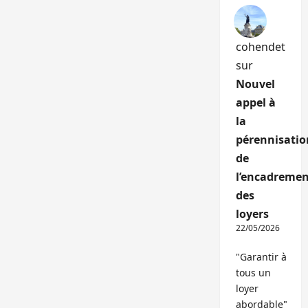
cohendet
sur
Nouvel
appel à
la
pérennisatio
de
l’encadremen
des
loyers
22/05/2026
"Garantir à
tous un
loyer
abordable"