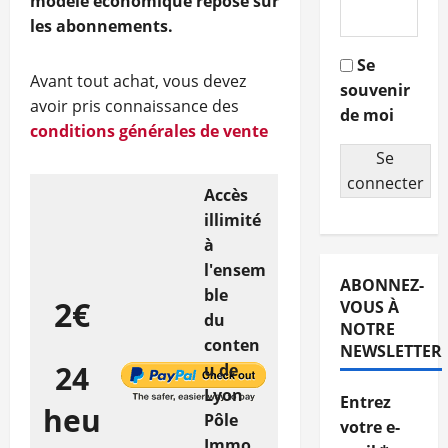
modèle économique repose sur
les abonnements.
Se
Avant tout achat, vous devez
souvenir
avoir pris connaissance des
de moi
conditions générales de vente
Se
connecter
Accès
illimité
à
l'ensem
ABONNEZ-
ble
2€
VOUS À
du
NOTRE
conten
NEWSLETTER
24
u de
Lyon
Entrez
heu
Pôle
votre e-
Immo