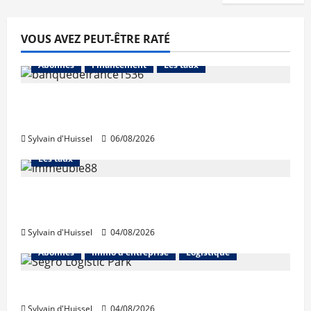
VOUS AVEZ PEUT-ÊTRE RATÉ
Abonnés
Financement
Les taux
La production de crédit retrouve ses
niveaux d’octobre
Sylvain d'Huissel
06/08/2026
Abonnés
Financement
L'avis des courtiers
Les taux
Les taux stables en août, après une
hausse en juillet
Sylvain d'Huissel
04/08/2026
Abonnés
Immo d'entreprise
Logistique
Prologis acquiert Segro
Sylvain d'Huissel
04/08/2026