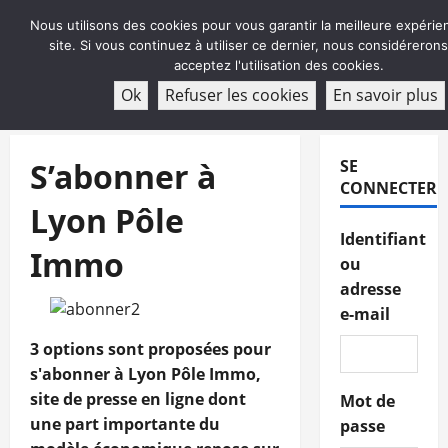
Aller
Nous utilisons des cookies pour vous garantir la meilleure expérie
au
site. Si vous continuez à utiliser ce dernier, nous considéreron
contenu
acceptez l'utilisation des cookies.
ABONNEMENT
Ok
Refuser les cookies
En savoir plus
Menu
principal
S’abonner à
SE
CONNECTER
Lyon Pôle
Identifiant
Immo
ou
adresse
e-mail
3 options sont proposées pour
s'abonner à Lyon Pôle Immo,
site de presse en ligne dont
Mot de
une part importante du
passe