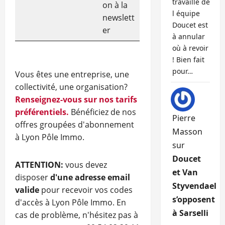
travaille de
on à la
l équipe
newslett
Doucet est
er
à annular
où à revoir
! Bien fait
pour…
Vous êtes une entreprise, une
collectivité, une organisation?
Renseignez-vous sur nos tarifs
préférentiels.
Bénéficiez de nos
Pierre
offres groupées d'abonnement
Masson
à Lyon Pôle Immo.
sur
Doucet
ATTENTION:
vous devez
et Van
disposer
d'une adresse email
Styvendael
valide
pour recevoir vos codes
s’opposent
d'accès à Lyon Pôle Immo. En
à Sarselli
cas de problème, n'hésitez pas à