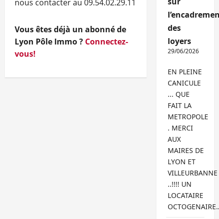
sur
nous contacter au 09.54.02.29.11
l’encadremen
des
Vous êtes déjà un abonné de
loyers
Lyon Pôle Immo ?
Connectez-
29/06/2026
vous!
EN PLEINE
CANICULE
... QUE
FAIT LA
METROPOLE
. MERCI
AUX
MAIRES DE
LYON ET
VILLEURBANNE
..!!!! UN
LOCATAIRE
OCTOGENAIRE