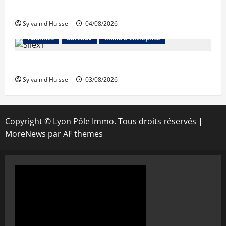
Prologis acquiert Segro
Sylvain d'Huissel
04/08/2026
Abonnés
Bureaux
Immo d'entreprise
IWG acquiert Wojo
Sylvain d'Huissel
03/08/2026
Copyright © Lyon Pôle Immo. Tous droits réservés
|
MoreNews
par AF themes