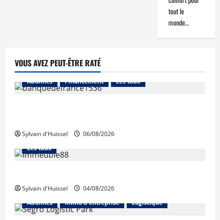
tout le
monde…
VOUS AVEZ PEUT-ÊTRE RATÉ
Abonnés
Financement
Les taux
La production de crédit retrouve ses niveaux
d’octobre
Sylvain d'Huissel
06/08/2026
Abonnés
Financement
L'avis des courtiers
Les taux
Les taux stables en août, après une hausse en juillet
Sylvain d'Huissel
04/08/2026
Abonnés
Immo d'entreprise
Logistique