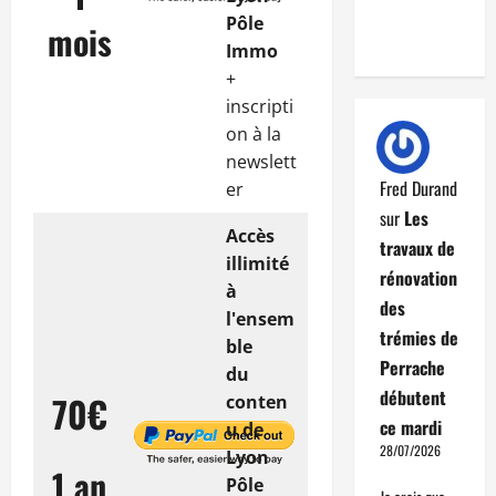
Pôle
mois
Immo
+
inscripti
on à la
newslett
Fred Durand
er
sur
Les
Accès
travaux de
illimité
rénovation
à
des
l'ensem
trémies de
ble
Perrache
du
débutent
70€
conten
ce mardi
u de
28/07/2026
Lyon
1 an
Pôle