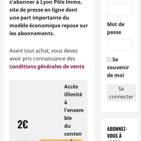
s'abonner à Lyon Pôle Immo,
site de presse en ligne dont
une part importante du
Mot de
modèle économique repose sur
passe
les abonnements.
Avant tout achat, vous devez
avoir pris connaissance des
Se
conditions générales de vente
souvenir
de moi
Accès
Se
illimité
connecter
à
l'ensem
ble
2€
du
ABONNEZ-
conten
VOUS À