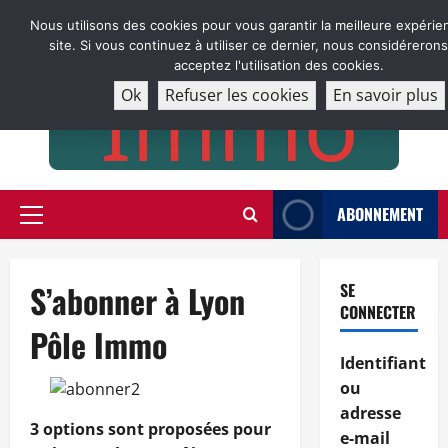
Aller
Nous utilisons des cookies pour vous garantir la meilleure expérie
au
site. Si vous continuez à utiliser ce dernier, nous considéreron
contenu
acceptez l'utilisation des cookies.
Ok
Refuser les cookies
En savoir plus
ABONNEMENT
Menu
principal
S’abonner à Lyon
SE
CONNECTER
Pôle Immo
Identifiant
ou
adresse
3 options sont proposées pour
e-mail