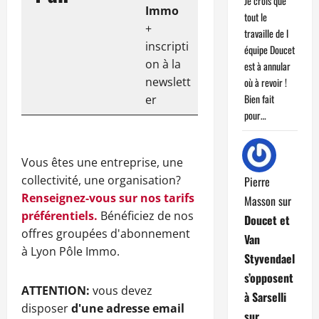
Je crois que
Immo
tout le
+
travaille de l
inscripti
équipe Doucet
on à la
est à annular
newslett
où à revoir !
Bien fait
er
pour…
Vous êtes une entreprise, une
collectivité, une organisation?
Pierre
Renseignez-vous sur nos tarifs
Masson
sur
préférentiels.
Bénéficiez de nos
Doucet et
offres groupées d'abonnement
Van
à Lyon Pôle Immo.
Styvendael
s’opposent
ATTENTION:
vous devez
à Sarselli
disposer
d'une adresse email
sur