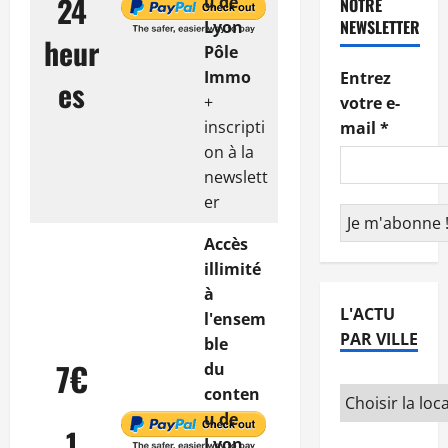
24
u de
NOTRE
NEWSLETTER
Lyon
heur
Pôle
Immo
Entrez
es
+
votre e-
inscripti
mail
*
on à la
newslett
er
Accès
illimité
à
L'ACTU
l'ensem
PAR VILLE
ble
7€
du
conten
u de
1
Lyon