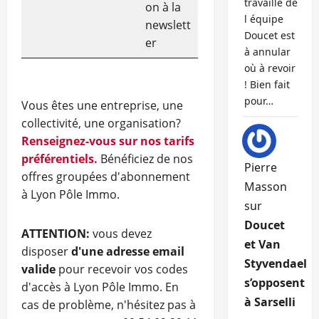
travaille de
on à la
l équipe
newslett
Doucet est
er
à annular
où à revoir
! Bien fait
pour…
Vous êtes une entreprise, une
collectivité, une organisation?
Renseignez-vous sur nos tarifs
préférentiels.
Bénéficiez de nos
Pierre
offres groupées d'abonnement
Masson
à Lyon Pôle Immo.
sur
Doucet
ATTENTION:
vous devez
et Van
disposer
d'une adresse email
Styvendael
valide
pour recevoir vos codes
s’opposent
d'accès à Lyon Pôle Immo. En
à Sarselli
cas de problème, n'hésitez pas à