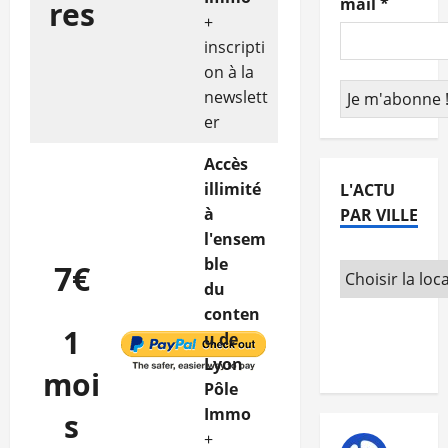
mail
*
res
+
inscripti
on à la
newslett
er
Accès
illimité
L'ACTU
à
PAR VILLE
l'ensem
ble
7€
du
conten
1
u de
Lyon
moi
Pôle
Immo
s
+