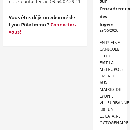
sur
nous contacter au 09.54.02.29.11
l’encadremen
des
Vous êtes déjà un abonné de
loyers
Lyon Pôle Immo ?
Connectez-
29/06/2026
vous!
EN PLEINE
CANICULE
... QUE
FAIT LA
METROPOLE
. MERCI
AUX
MAIRES DE
LYON ET
VILLEURBANNE
..!!!! UN
LOCATAIRE
OCTOGENAIRE