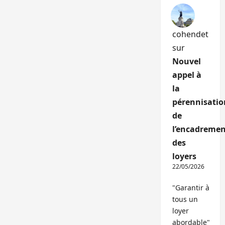
cohendet
sur
Nouvel
appel à
la
pérennisatio
de
l’encadremen
des
loyers
22/05/2026
"Garantir à
tous un
loyer
abordable"