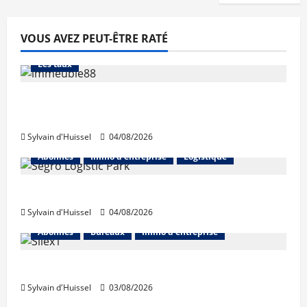
VOUS AVEZ PEUT-ÊTRE RATÉ
Abonnés
Financement
L'avis des courtiers
Les taux
Les taux stables en août, après une
hausse en juillet
Sylvain d'Huissel
04/08/2026
Abonnés
Immo d'entreprise
Logistique
Prologis acquiert Segro
Sylvain d'Huissel
04/08/2026
Abonnés
Bureaux
Immo d'entreprise
IWG acquiert Wojo
Sylvain d'Huissel
03/08/2026