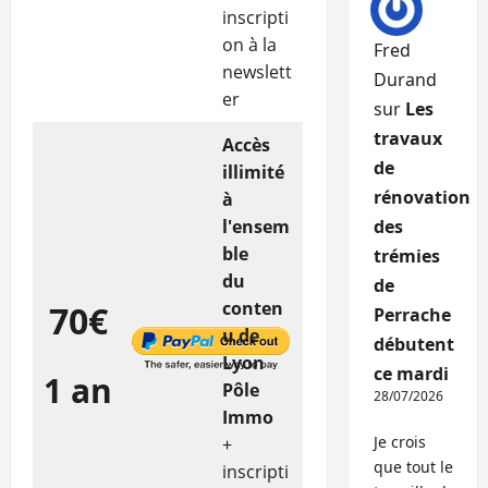
inscripti
on à la
Fred
newslett
Durand
er
sur
Les
travaux
Accès
de
illimité
rénovation
à
l'ensem
des
ble
trémies
du
de
conten
70€
Perrache
u de
débutent
Lyon
ce mardi
1 an
Pôle
28/07/2026
Immo
Je crois
+
que tout le
inscripti