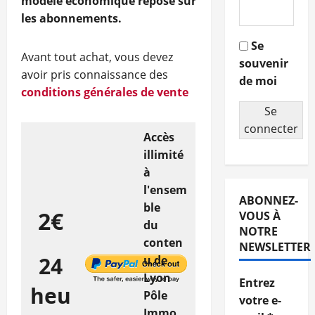
modèle économique repose sur
les abonnements.
Se
Avant tout achat, vous devez
souvenir
avoir pris connaissance des
de moi
conditions générales de vente
Se
connecter
Accès
illimité
à
l'ensem
ABONNEZ-
ble
2€
VOUS À
du
NOTRE
conten
NEWSLETTER
24
u de
Lyon
Entrez
heu
Pôle
votre e-
Immo