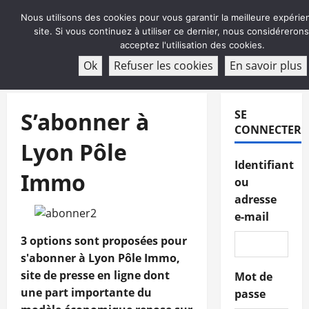
Aller
Nous utilisons des cookies pour vous garantir la meilleure expérie
au
site. Si vous continuez à utiliser ce dernier, nous considéreron
contenu
acceptez l'utilisation des cookies.
ABONNEMENT
Ok
Refuser les cookies
En savoir plus
Menu
principal
S’abonner à
SE
CONNECTER
Lyon Pôle
Identifiant
Immo
ou
adresse
e-mail
3 options sont proposées pour
s'abonner à Lyon Pôle Immo,
site de presse en ligne dont
Mot de
une part importante du
passe