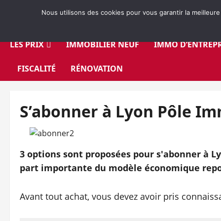
Aller
Nous utilisons des cookies pour vous garantir la meilleure
au
contenu
LES PRIX
IMMOBILIER NEUF
IMMO D’ENTREPR
FISCALITÉ
RÉNOVATION
S’abonner à Lyon Pôle I
3 options sont proposées pour s'abonner à Ly
part importante du modèle économique repo
Avant tout achat, vous devez avoir pris connais