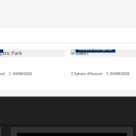
Immo d'entreprise
Abonnés
Bureaux
e
Immo d'entreprise
acquiert Segro
IWG acquiert Wojo
sel
04/08/2026
Sylvain d'Huissel
03/08/2026