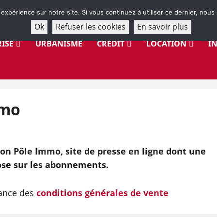
 expérience sur notre site. Si vous continuez à utiliser ce dernier, nous
Ok
Refuser les cookies
En savoir plus
ISE
URBANISME
CRÉDIT
LOCATION
I
mmo
on Pôle Immo, site de presse en ligne dont une
se sur les abonnements.
sance des
conditions générales de vente