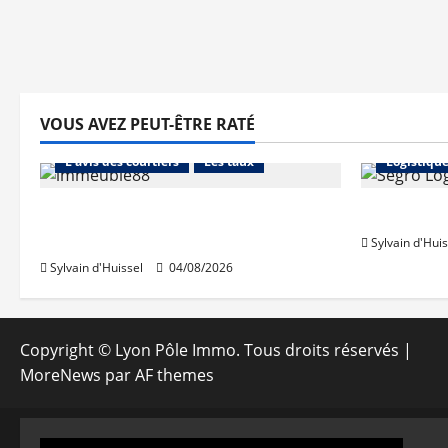
VOUS AVEZ PEUT-ÊTRE RATÉ
Abonnés
Financement
Abonnés
L'avis des courtiers
Les taux
Logistiqu
Les taux stables en août, après
Prologis 
une hausse en juillet
Sylvain d'Huis
Sylvain d'Huissel
04/08/2026
Copyright © Lyon Pôle Immo. Tous droits réservés
|
MoreNews
par AF themes