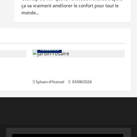
ça va vraiment améliorer le confort pour tout le
monde…
Actualités
Le « secteur Jaricot » du Jardin
du Rosaire rouvre au public
Sylvain d'Huissel
03/08/2026