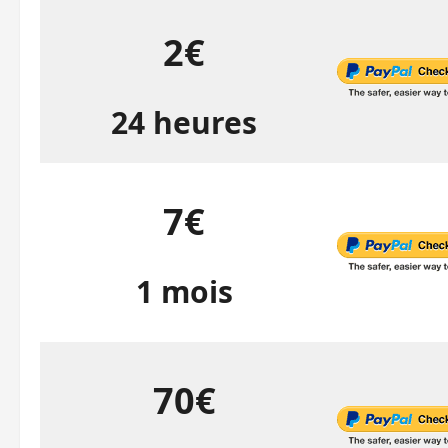
2€
24 heures
7€
1 mois
70€