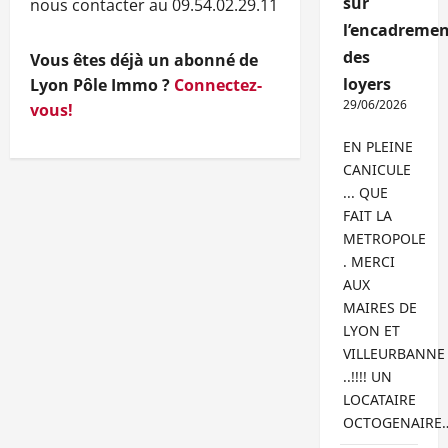
sur
nous contacter au 09.54.02.29.11
l’encadremen
des
Vous êtes déjà un abonné de
loyers
Lyon Pôle Immo ?
Connectez-
29/06/2026
vous!
EN PLEINE
CANICULE
... QUE
FAIT LA
METROPOLE
. MERCI
AUX
MAIRES DE
LYON ET
VILLEURBANNE
..!!!! UN
LOCATAIRE
OCTOGENAIRE