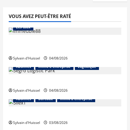
VOUS AVEZ PEUT-ÊTRE RATÉ
Abonnés
Financement
L'avis des courtiers
Les taux
Les taux stables en août, après une
hausse en juillet
Sylvain d'Huissel
04/08/2026
Abonnés
Immo d'entreprise
Logistique
Prologis acquiert Segro
Sylvain d'Huissel
04/08/2026
Abonnés
Bureaux
Immo d'entreprise
IWG acquiert Wojo
Sylvain d'Huissel
03/08/2026