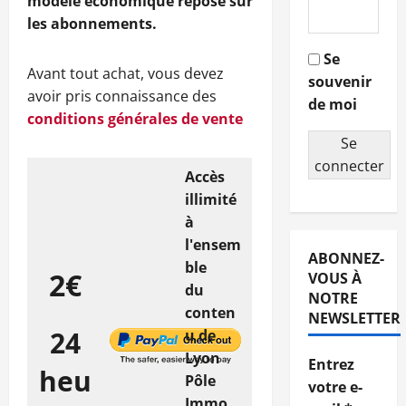
modèle économique repose sur
les abonnements.
Se
Avant tout achat, vous devez
souvenir
avoir pris connaissance des
de moi
conditions générales de vente
Se
connecter
Accès
illimité
à
l'ensem
ABONNEZ-
ble
2€
VOUS À
du
NOTRE
conten
NEWSLETTER
24
u de
Lyon
Entrez
heu
Pôle
votre e-
Immo