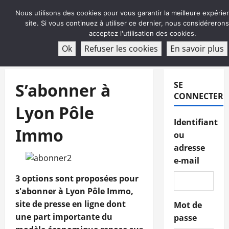
Aller
Nous utilisons des cookies pour vous garantir la meilleure expérie
au
site. Si vous continuez à utiliser ce dernier, nous considéreron
contenu
acceptez l'utilisation des cookies.
ABONNEMENT
Ok
Refuser les cookies
En savoir plus
Menu
principal
S’abonner à
SE
CONNECTER
Lyon Pôle
Identifiant
Immo
ou
adresse
e-mail
3 options sont proposées pour
s'abonner à Lyon Pôle Immo,
site de presse en ligne dont
Mot de
une part importante du
passe