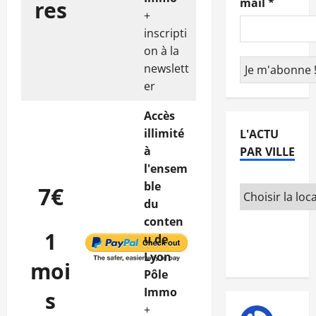
mail
*
res
+
inscripti
on à la
newslett
er
Accès
illimité
L'ACTU
à
PAR VILLE
l'ensem
ble
7€
du
conten
1
u de
Lyon
moi
Pôle
Immo
s
+