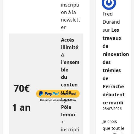
inscripti
on à la
Fred
newslett
Durand
er
sur
Les
travaux
Accès
de
illimité
rénovation
à
l'ensem
des
ble
trémies
du
de
conten
70€
Perrache
u de
débutent
Lyon
ce mardi
1 an
Pôle
28/07/2026
Immo
Je crois
+
que tout le
inscripti