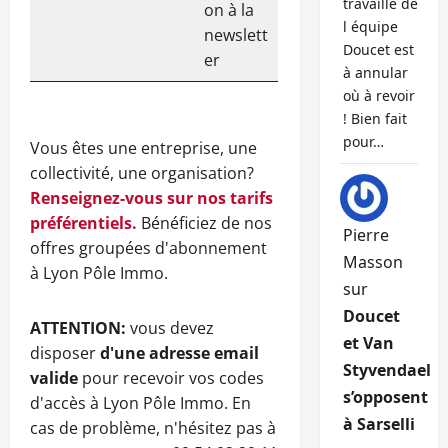
travaille de
on à la
l équipe
newslett
Doucet est
er
à annular
où à revoir
! Bien fait
pour…
Vous êtes une entreprise, une
collectivité, une organisation?
Renseignez-vous sur nos tarifs
préférentiels.
Bénéficiez de nos
Pierre
offres groupées d'abonnement
Masson
à Lyon Pôle Immo.
sur
Doucet
ATTENTION:
vous devez
et Van
disposer
d'une adresse email
Styvendael
valide
pour recevoir vos codes
s’opposent
d'accès à Lyon Pôle Immo. En
à Sarselli
cas de problème, n'hésitez pas à