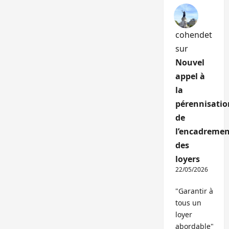
cohendet
sur
Nouvel
appel à
la
pérennisatio
de
l’encadremen
des
loyers
22/05/2026
"Garantir à
tous un
loyer
abordable"