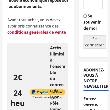
modèle économique repose sur
les abonnements.
Se
Avant tout achat, vous devez
souvenir
avoir pris connaissance des
de moi
conditions générales de vente
Se
connecter
Accès
illimité
à
l'ensem
ABONNEZ-
ble
2€
VOUS À
du
NOTRE
conten
NEWSLETTER
24
u de
Lyon
Entrez
heu
Pôle
votre e-
Immo