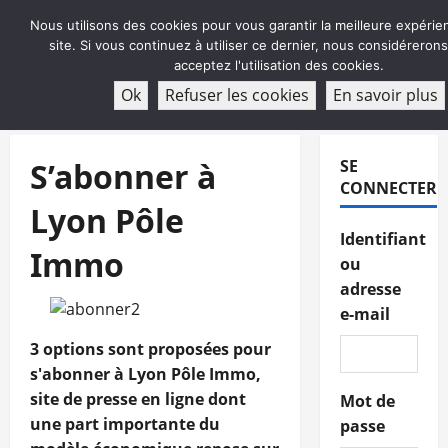
Aller
Nous utilisons des cookies pour vous garantir la meilleure expérie
au
site. Si vous continuez à utiliser ce dernier, nous considéreron
contenu
acceptez l'utilisation des cookies.
ABONNEMENT
Ok
Refuser les cookies
En savoir plus
Menu
principal
S’abonner à
SE
CONNECTER
Lyon Pôle
Identifiant
Immo
ou
adresse
e-mail
3 options sont proposées pour
s'abonner à Lyon Pôle Immo,
site de presse en ligne dont
Mot de
une part importante du
passe