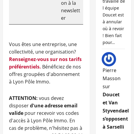
travaille de
on à la
l équipe
newslett
Doucet est
er
à annular
où à revoir
! Bien fait
pour…
Vous êtes une entreprise, une
collectivité, une organisation?
Renseignez-vous sur nos tarifs
préférentiels.
Bénéficiez de nos
Pierre
offres groupées d'abonnement
Masson
à Lyon Pôle Immo.
sur
Doucet
ATTENTION:
vous devez
et Van
disposer
d'une adresse email
Styvendael
valide
pour recevoir vos codes
s’opposent
d'accès à Lyon Pôle Immo. En
à Sarselli
cas de problème, n'hésitez pas à