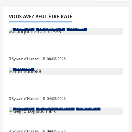
VOUS AVEZ PEUT-ÊTRE RATÉ
Abonnés
Financement
Les taux
La production de crédit retrouve ses
niveaux d’octobre
Sylvain d'Huissel
06/08/2026
Abonnés
Financement
L'avis des courtiers
Les taux
Les taux stables en août, après une
hausse en juillet
Sylvain d'Huissel
04/08/2026
Abonnés
Immo d'entreprise
Logistique
Prologis acquiert Segro
Sylvain d'Huissel
04/08/2026