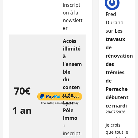
inscripti
on à la
Fred
newslett
Durand
er
sur
Les
travaux
Accès
de
illimité
rénovation
à
l'ensem
des
ble
trémies
du
de
conten
70€
Perrache
u de
débutent
Lyon
ce mardi
1 an
Pôle
28/07/2026
Immo
Je crois
+
que tout le
inscripti