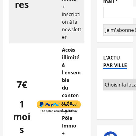
mail
*
res
+
inscripti
on à la
newslett
er
Accès
illimité
L'ACTU
à
PAR VILLE
l'ensem
ble
7€
du
conten
1
u de
Lyon
moi
Pôle
Immo
s
+