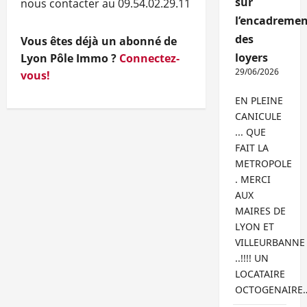
sur
nous contacter au 09.54.02.29.11
l’encadremen
des
Vous êtes déjà un abonné de
loyers
Lyon Pôle Immo ?
Connectez-
29/06/2026
vous!
EN PLEINE
CANICULE
... QUE
FAIT LA
METROPOLE
. MERCI
AUX
MAIRES DE
LYON ET
VILLEURBANNE
..!!!! UN
LOCATAIRE
OCTOGENAIRE