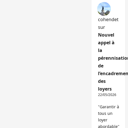
cohendet
sur
Nouvel
appel à
la
pérennisatio
de
l’encadremen
des
loyers
22/05/2026
"Garantir à
tous un
loyer
abordable"