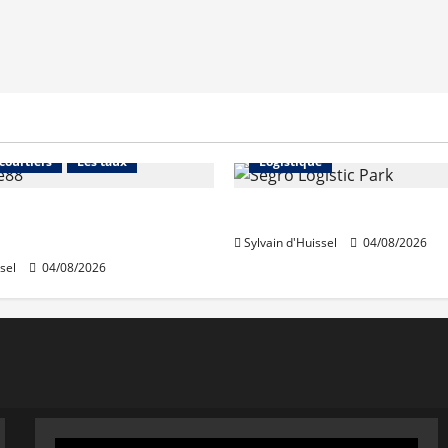
Financement
Abonnés
Immo d'entreprise
 courtiers
Les taux
Logistique
stables en août, après
Prologis acquiert Segro
e en juillet
Sylvain d'Huissel
04/08/2026
sel
04/08/2026