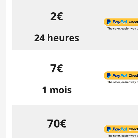
2€
24 heures
7€
1 mois
70€