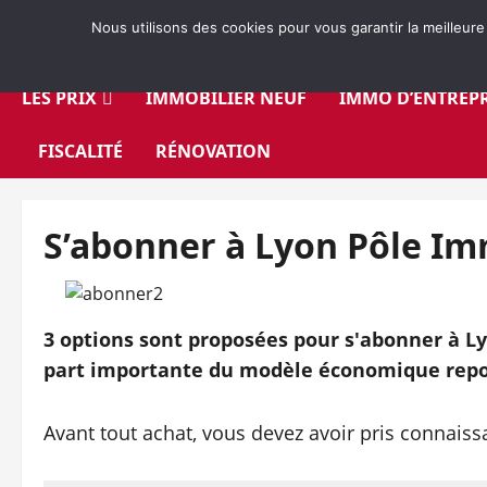
Aller
Nous utilisons des cookies pour vous garantir la meilleure
au
contenu
LES PRIX
IMMOBILIER NEUF
IMMO D’ENTREPR
FISCALITÉ
RÉNOVATION
S’abonner à Lyon Pôle I
3 options sont proposées pour s'abonner à Ly
part importante du modèle économique repo
Avant tout achat, vous devez avoir pris connais