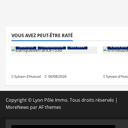
VOUS AVEZ PEUT-ÊTRE RATÉ
Abonnés
Abonnés
Financement
Les taux
L'avis des
La production de crédit retrouve
Les taux 
ses niveaux d’octobre
une hauss
Sylvain d'Huissel
06/08/2026
Sylvain d'Huis
Copyright © Lyon Pôle Immo. Tous droits réservés
|
MoreNews
par AF themes