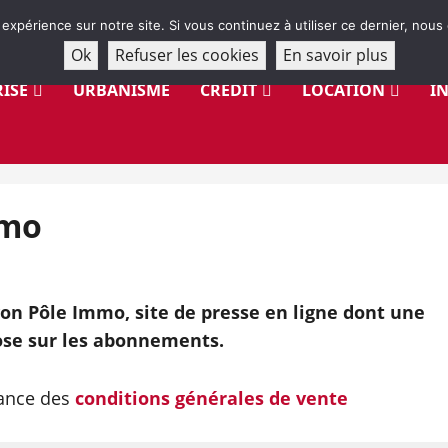
 expérience sur notre site. Si vous continuez à utiliser ce dernier, nous
Ok
Refuser les cookies
En savoir plus
ISE
URBANISME
CRÉDIT
LOCATION
I
mmo
on Pôle Immo, site de presse en ligne dont une
se sur les abonnements.
sance des
conditions générales de vente