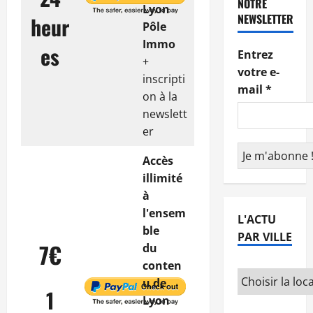
NOTRE
Lyon
NEWSLETTER
heur
Pôle
Immo
es
Entrez
+
votre e-
inscripti
mail
*
on à la
newslett
er
Accès
illimité
à
l'ensem
L'ACTU
ble
PAR VILLE
7€
du
conten
u de
1
Lyon