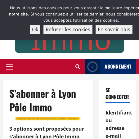
Aller
Nous utilisons des cookies pour vous garantir la meilleure expérie
au
notre site. Si vous continuez à utiliser ce dernier, nous considére
contenu
vous acceptez l'utilisation des cookies.
Ok
Refuser les cookies
En savoir plus
ABONNEMENT
Menu
principal
S’abonner à Lyon
SE
CONNECTER
Pôle Immo
Identifiant
ou
adresse
3 options sont proposées pour
e-mail
s'abonner à Lyon Pôle Immo,