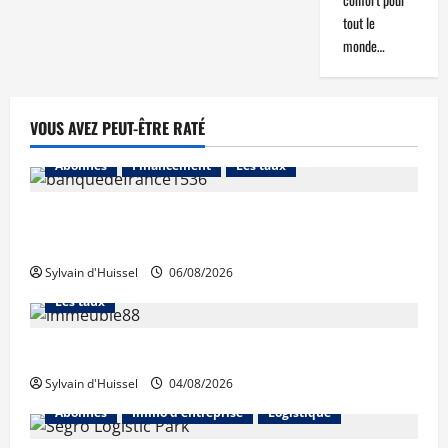
tout le
monde…
VOUS AVEZ PEUT-ÊTRE RATÉ
Abonnés
Financement
Les taux
La production de crédit retrouve ses niveaux
d’octobre
Sylvain d'Huissel
06/08/2026
Abonnés
Financement
L'avis des courtiers
Les taux
Les taux stables en août, après une hausse en juillet
Sylvain d'Huissel
04/08/2026
Abonnés
Immo d'entreprise
Logistique