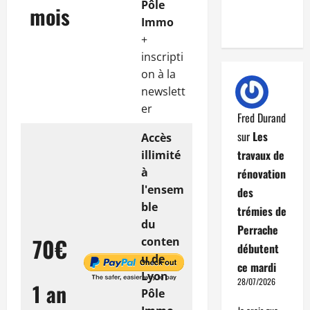
Pôle
mois
Immo
+
inscripti
on à la
newslett
er
Fred Durand
sur
Les
Accès
travaux de
illimité
à
rénovation
l'ensem
des
ble
trémies de
du
Perrache
70€
conten
débutent
u de
ce mardi
Lyon
28/07/2026
1 an
Pôle