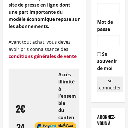
site de presse en ligne dont
une part importante du
modèle économique repose sur
Mot de
les abonnements.
passe
Avant tout achat, vous devez
avoir pris connaissance des
Se
conditions générales de vente
souvenir
de moi
Accès
Se
illimité
connecter
à
l'ensem
ble
2€
du
ABONNEZ-
conten
VOUS À
24
u de