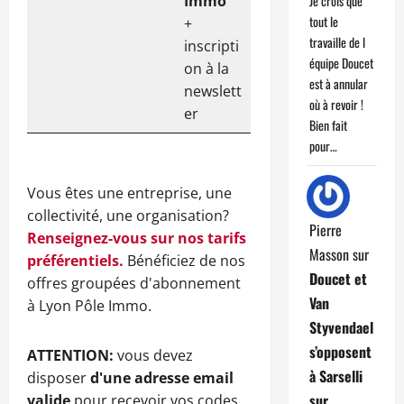
Immo
Je crois que
tout le
+
travaille de l
inscripti
équipe Doucet
on à la
est à annular
newslett
où à revoir !
er
Bien fait
pour…
Vous êtes une entreprise, une
collectivité, une organisation?
Pierre
Renseignez-vous sur nos tarifs
Masson
sur
préférentiels.
Bénéficiez de nos
Doucet et
offres groupées d'abonnement
Van
à Lyon Pôle Immo.
Styvendael
s’opposent
ATTENTION:
vous devez
à Sarselli
disposer
d'une adresse email
sur
valide
pour recevoir vos codes