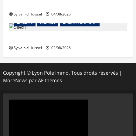
Prologis acquiert Segro
Sylvain d'Huissel
04/08/2026
Abonnés
Bureaux
Immo d'entreprise
IWG acquiert Wojo
Sylvain d'Huissel
03/08/2026
Copyright © Lyon Pôle Immo. Tous droits réservés
|
MoreNews
par AF themes