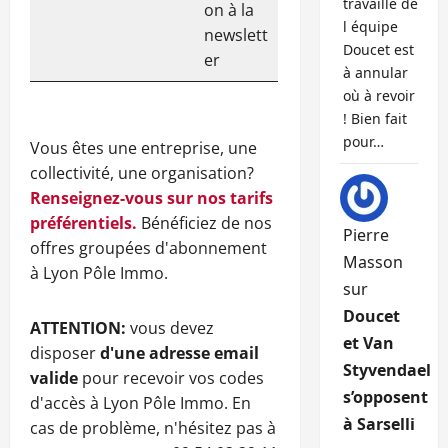
travaille de
on à la
l équipe
newslett
Doucet est
er
à annular
où à revoir
! Bien fait
pour…
Vous êtes une entreprise, une
collectivité, une organisation?
Renseignez-vous sur nos tarifs
préférentiels.
Bénéficiez de nos
Pierre
offres groupées d'abonnement
Masson
à Lyon Pôle Immo.
sur
Doucet
ATTENTION:
vous devez
et Van
disposer
d'une adresse email
Styvendael
valide
pour recevoir vos codes
s’opposent
d'accès à Lyon Pôle Immo. En
à Sarselli
cas de problème, n'hésitez pas à