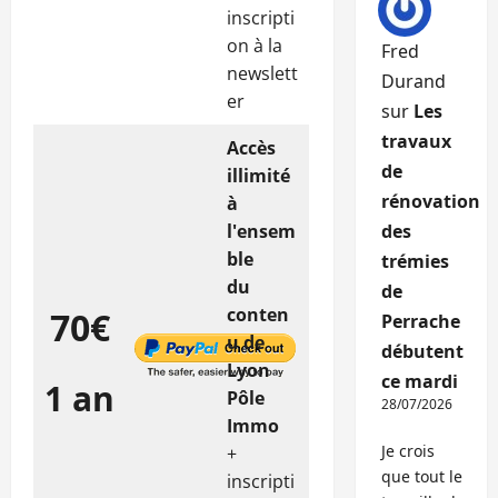
inscripti
on à la
Fred
newslett
Durand
er
sur
Les
travaux
Accès
de
illimité
rénovation
à
l'ensem
des
ble
trémies
du
de
conten
70€
Perrache
u de
débutent
Lyon
ce mardi
1 an
Pôle
28/07/2026
Immo
Je crois
+
que tout le
inscripti