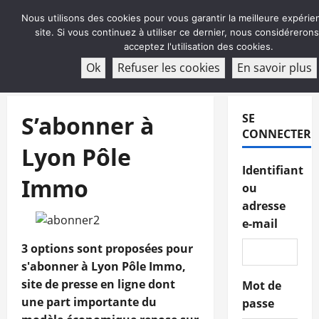
Aller
Nous utilisons des cookies pour vous garantir la meilleure expérie
au
site. Si vous continuez à utiliser ce dernier, nous considéreron
contenu
acceptez l'utilisation des cookies.
ABONNEMENT
Ok
Refuser les cookies
En savoir plus
Menu
principal
S’abonner à
SE
CONNECTER
Lyon Pôle
Identifiant
Immo
ou
adresse
e-mail
3 options sont proposées pour
s'abonner à Lyon Pôle Immo,
site de presse en ligne dont
Mot de
une part importante du
passe