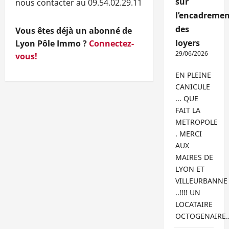
sur
nous contacter au 09.54.02.29.11
l’encadremen
des
Vous êtes déjà un abonné de
loyers
Lyon Pôle Immo ?
Connectez-
29/06/2026
vous!
EN PLEINE
CANICULE
... QUE
FAIT LA
METROPOLE
. MERCI
AUX
MAIRES DE
LYON ET
VILLEURBANNE
..!!!! UN
LOCATAIRE
OCTOGENAIRE