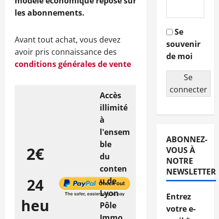
modèle économique repose sur
les abonnements.
Se
Avant tout achat, vous devez
souvenir
avoir pris connaissance des
de moi
conditions générales de vente
Se
connecter
Accès
illimité
à
l'ensem
ABONNEZ-
ble
2€
VOUS À
du
NOTRE
conten
NEWSLETTER
24
u de
Lyon
Entrez
heu
Pôle
votre e-
Immo