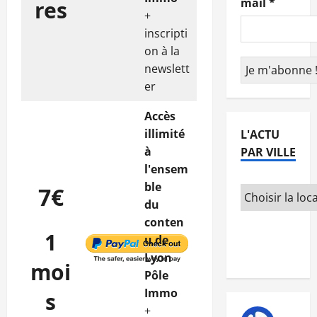
mail
*
res
+
inscripti
on à la
newslett
er
Accès
illimité
L'ACTU
à
PAR VILLE
l'ensem
ble
7€
du
conten
1
u de
Lyon
moi
Pôle
Immo
s
+