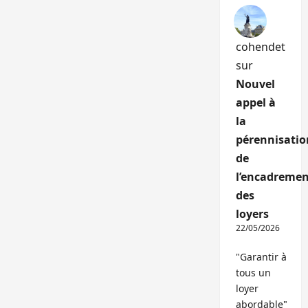
cohendet
sur
Nouvel
appel à
la
pérennisatio
de
l’encadremen
des
loyers
22/05/2026
"Garantir à
tous un
loyer
abordable"