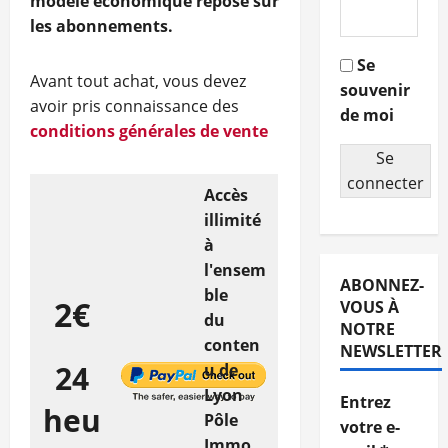
modèle économique repose sur
les abonnements.
Se
Avant tout achat, vous devez
souvenir
avoir pris connaissance des
de moi
conditions générales de vente
Se
connecter
Accès
illimité
à
l'ensem
ABONNEZ-
ble
2€
VOUS À
du
NOTRE
conten
NEWSLETTER
24
u de
Lyon
Entrez
heu
Pôle
votre e-
Immo