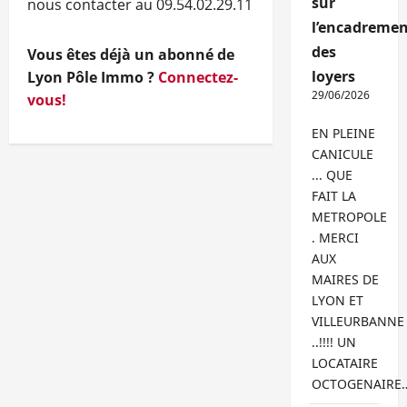
sur
nous contacter au 09.54.02.29.11
l’encadremen
des
Vous êtes déjà un abonné de
loyers
Lyon Pôle Immo ?
Connectez-
29/06/2026
vous!
EN PLEINE
CANICULE
... QUE
FAIT LA
METROPOLE
. MERCI
AUX
MAIRES DE
LYON ET
VILLEURBANNE
..!!!! UN
LOCATAIRE
OCTOGENAIRE