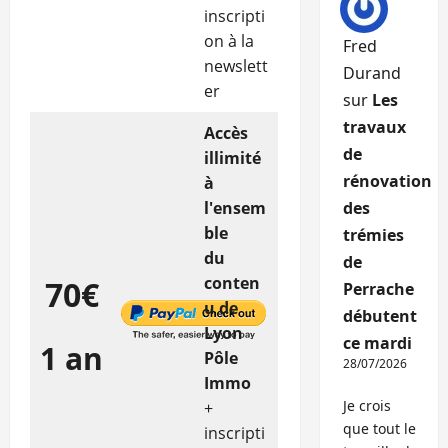
inscripti
on à la
Fred
newslett
Durand
er
sur
Les
travaux
Accès
de
illimité
rénovation
à
l'ensem
des
ble
trémies
du
de
conten
70€
Perrache
u de
débutent
Lyon
ce mardi
1 an
Pôle
28/07/2026
Immo
Je crois
+
que tout le
inscripti