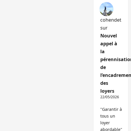
cohendet
sur
Nouvel
appel à
la
pérennisatio
de
l’encadremen
des
loyers
22/05/2026
"Garantir à
tous un
loyer
abordable"