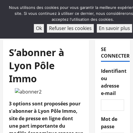
Aller
Nous utilisons des cookies pour vous garantir la meilleure expérie
au
site. Si vous continuez à utiliser ce dernier, nous considéreron
contenu
acceptez l'utilisation des cookies.
ABONNEMENT
Ok
Refuser les cookies
En savoir plus
Menu
principal
S’abonner à
SE
CONNECTER
Lyon Pôle
Identifiant
Immo
ou
adresse
e-mail
3 options sont proposées pour
s'abonner à Lyon Pôle Immo,
site de presse en ligne dont
Mot de
une part importante du
passe