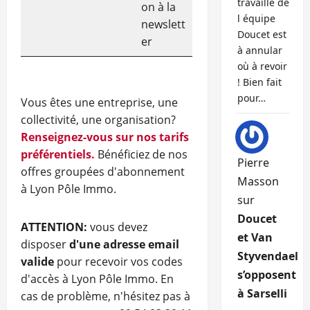
travaille de
on à la
l équipe
newslett
Doucet est
er
à annular
où à revoir
! Bien fait
pour…
Vous êtes une entreprise, une
collectivité, une organisation?
Renseignez-vous sur nos tarifs
préférentiels.
Bénéficiez de nos
Pierre
offres groupées d'abonnement
Masson
à Lyon Pôle Immo.
sur
Doucet
ATTENTION:
vous devez
et Van
disposer
d'une adresse email
Styvendael
valide
pour recevoir vos codes
s’opposent
d'accès à Lyon Pôle Immo. En
à Sarselli
cas de problème, n'hésitez pas à