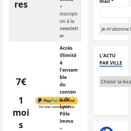
mail
*
res
+
inscripti
on à la
newslett
er
Accès
illimité
L'ACTU
à
PAR VILLE
l'ensem
ble
7€
du
conten
1
u de
Lyon
moi
Pôle
Immo
s
+