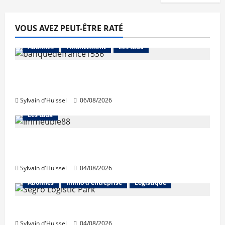
VOUS AVEZ PEUT-ÊTRE RATÉ
Abonnés
Financement
Les taux
La production de crédit retrouve ses
niveaux d’octobre
Sylvain d'Huissel
06/08/2026
Abonnés
Financement
L'avis des courtiers
Les taux
Les taux stables en août, après une
hausse en juillet
Sylvain d'Huissel
04/08/2026
Abonnés
Immo d'entreprise
Logistique
Prologis acquiert Segro
Sylvain d'Huissel
04/08/2026