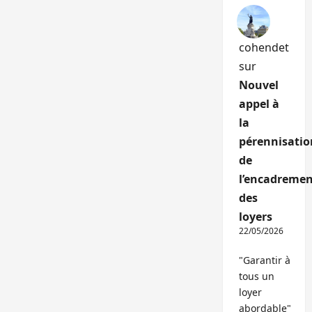
cohendet
sur
Nouvel
appel à
la
pérennisatio
de
l’encadremen
des
loyers
22/05/2026
"Garantir à
tous un
loyer
abordable"