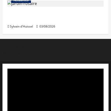
Actualités
Le « secteur Jaricot » du Jardin du Rosaire
rouvre au public
Sylvain d'Huissel
03/08/2026
Copyright © Lyon Pôle Immo. Tous droits réservés
|
MoreNews
par AF themes