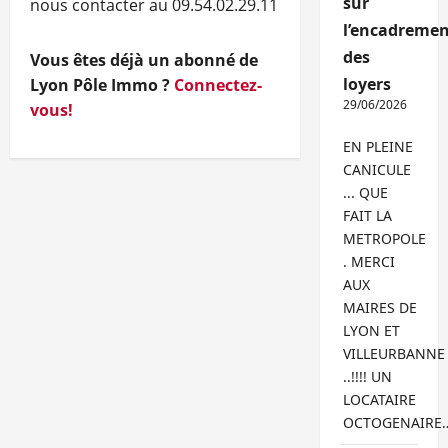
sur
nous contacter au 09.54.02.29.11
l’encadremen
des
Vous êtes déjà un abonné de
loyers
Lyon Pôle Immo ?
Connectez-
29/06/2026
vous!
EN PLEINE
CANICULE
... QUE
FAIT LA
METROPOLE
. MERCI
AUX
MAIRES DE
LYON ET
VILLEURBANNE
..!!!! UN
LOCATAIRE
OCTOGENAIRE