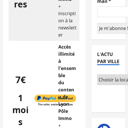
mail
*
res
+
inscripti
on à la
newslett
er
Accès
illimité
L'ACTU
à
PAR VILLE
l'ensem
ble
7€
du
conten
1
u de
Lyon
moi
Pôle
Immo
s
+