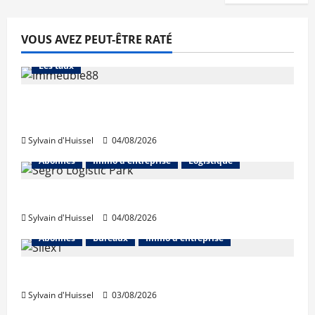
VOUS AVEZ PEUT-ÊTRE RATÉ
Abonnés
Financement
L'avis des courtiers
Les taux
Les taux stables en août, après une
hausse en juillet
Sylvain d'Huissel
04/08/2026
Abonnés
Immo d'entreprise
Logistique
Prologis acquiert Segro
Sylvain d'Huissel
04/08/2026
Abonnés
Bureaux
Immo d'entreprise
IWG acquiert Wojo
Sylvain d'Huissel
03/08/2026