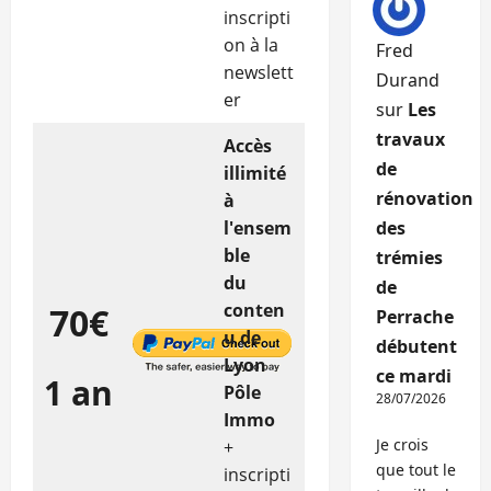
inscripti
on à la
Fred
newslett
Durand
er
sur
Les
travaux
Accès
de
illimité
rénovation
à
l'ensem
des
ble
trémies
du
de
conten
70€
Perrache
u de
débutent
Lyon
ce mardi
1 an
Pôle
28/07/2026
Immo
Je crois
+
que tout le
inscripti