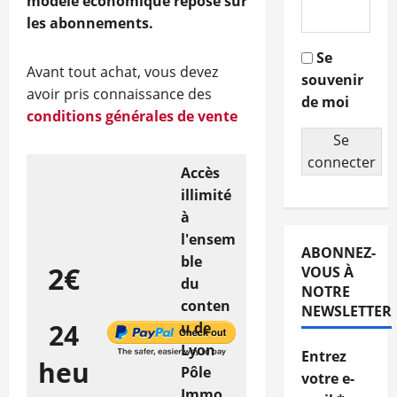
modèle économique repose sur
les abonnements.
Se
Avant tout achat, vous devez
souvenir
avoir pris connaissance des
de moi
conditions générales de vente
Se
connecter
Accès
illimité
à
l'ensem
ABONNEZ-
ble
2€
VOUS À
du
NOTRE
conten
NEWSLETTER
24
u de
Lyon
Entrez
heu
Pôle
votre e-
Immo