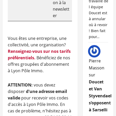
travaille de
on à la
l équipe
newslett
Doucet est
er
à annular
où à revoir
! Bien fait
pour…
Vous êtes une entreprise, une
collectivité, une organisation?
Renseignez-vous sur nos tarifs
préférentiels.
Bénéficiez de nos
Pierre
offres groupées d'abonnement
Masson
à Lyon Pôle Immo.
sur
Doucet
ATTENTION:
vous devez
et Van
disposer
d'une adresse email
Styvendael
valide
pour recevoir vos codes
s’opposent
d'accès à Lyon Pôle Immo. En
à Sarselli
cas de problème, n'hésitez pas à