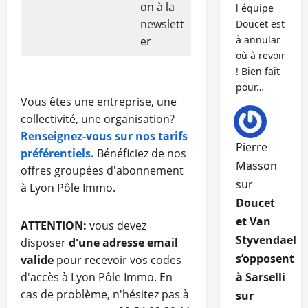
on à la
l équipe
newslett
Doucet est
à annular
er
où à revoir
! Bien fait
pour…
Vous êtes une entreprise, une
collectivité, une organisation?
Renseignez-vous sur nos tarifs
Pierre
préférentiels.
Bénéficiez de nos
Masson
offres groupées d'abonnement
sur
à Lyon Pôle Immo.
Doucet
et Van
ATTENTION:
vous devez
Styvendael
disposer
d'une adresse email
s’opposent
valide
pour recevoir vos codes
d'accès à Lyon Pôle Immo. En
à Sarselli
cas de problème, n'hésitez pas à
sur