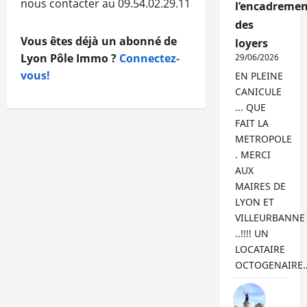
nous contacter au 09.54.02.29.11
l’encadremen
des
Vous êtes déjà un abonné de
loyers
Lyon Pôle Immo ?
Connectez-
29/06/2026
vous!
EN PLEINE
CANICULE
... QUE
FAIT LA
METROPOLE
. MERCI
AUX
MAIRES DE
LYON ET
VILLEURBANNE
..!!!! UN
LOCATAIRE
OCTOGENAIRE