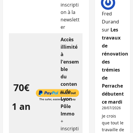
inscripti
on à la
Fred
newslett
Durand
er
sur
Les
travaux
Accès
de
illimité
rénovation
à
l'ensem
des
ble
trémies
du
de
conten
70€
Perrache
u de
débutent
Lyon
ce mardi
1 an
Pôle
28/07/2026
Immo
Je crois
+
que tout le
inscripti
travaille de