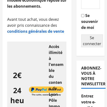
modèle économique repose sur
les abonnements.
Se
Avant tout achat, vous devez
souvenir
avoir pris connaissance des
de moi
conditions générales de vente
Se
connecter
Accès
illimité
à
l'ensem
ABONNEZ-
ble
2€
VOUS À
du
NOTRE
conten
NEWSLETTER
24
u de
Lyon
Entrez
heu
Pôle
votre e-
Immo