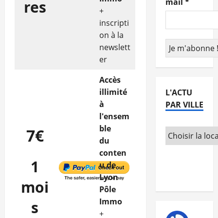
mail
*
res
+
inscripti
on à la
newslett
er
Accès
illimité
L'ACTU
à
PAR VILLE
l'ensem
ble
7€
du
conten
1
u de
Lyon
moi
Pôle
Immo
s
+