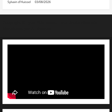
Sylvain d'Huissel
03/08/2026
Copyright © Lyon Pôle Immo. Tous droits réservés
|
MoreNews
par AF themes