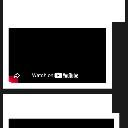
Qui sommes nous ? /
Avertissement légal /
Contact
/
Conditions générales de vente /
Partenaires /