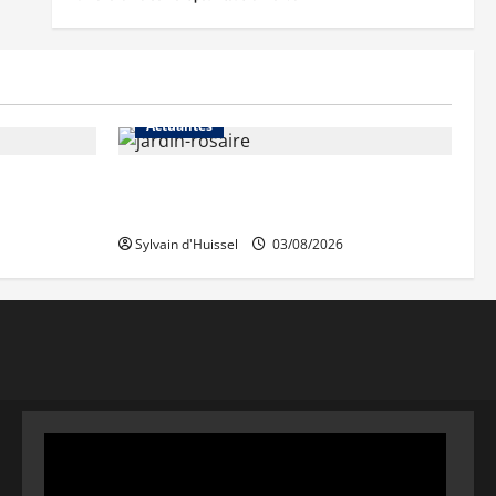
Actualités
Le « secteur Jaricot » du Jardin du
Rosaire rouvre au public
Sylvain d'Huissel
03/08/2026