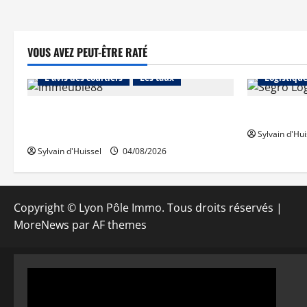
VOUS AVEZ PEUT-ÊTRE RATÉ
Abonnés
Financement
Abonnés
L'avis des courtiers
Les taux
Logistiqu
Les taux stables en août, après une
Prologis ac
hausse en juillet
Sylvain d'Hui
Sylvain d'Huissel
04/08/2026
Copyright © Lyon Pôle Immo. Tous droits réservés
|
MoreNews
par AF themes