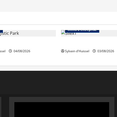
Immo d'entreprise
Abonnés
Bureaux
e
Immo d'entreprise
quiert Segro
IWG acquiert Wojo
ssel
04/08/2026
Sylvain d'Huissel
03/08/2026