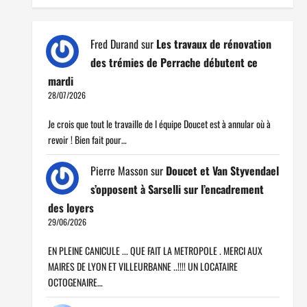
Fred Durand
sur
Les travaux de rénovation
des trémies de Perrache débutent ce
mardi
28/07/2026
Je crois que tout le travaille de l équipe Doucet est à annular où à
revoir ! Bien fait pour…
Pierre Masson
sur
Doucet et Van Styvendael
s’opposent à Sarselli sur l’encadrement
des loyers
29/06/2026
EN PLEINE CANICULE ... QUE FAIT LA METROPOLE . MERCI AUX
MAIRES DE LYON ET VILLEURBANNE ..!!!! UN LOCATAIRE
OCTOGENAIRE…