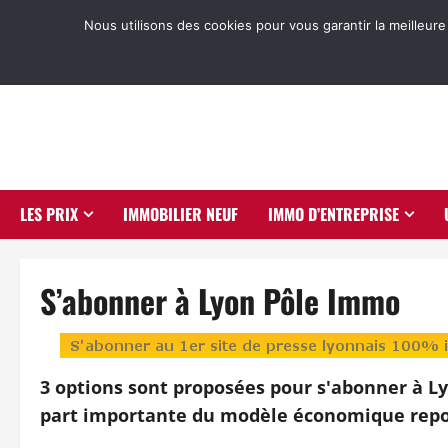
Aller
Nous utilisons des cookies pour vous garantir la meilleure
au
contenu
LES PRIX
IMMOBILIER NEUF
IMMO D’ENTREPRISE
S’abonner à Lyon Pôle Immo
3 options sont proposées pour s'abonner à Ly
part importante du modèle économique repo