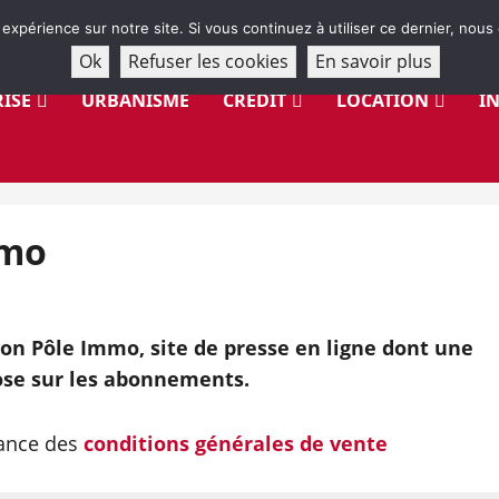
 expérience sur notre site. Si vous continuez à utiliser ce dernier, nous
Ok
Refuser les cookies
En savoir plus
ISE
URBANISME
CRÉDIT
LOCATION
I
mmo
on Pôle Immo, site de presse en ligne dont une
se sur les abonnements.
sance des
conditions générales de vente