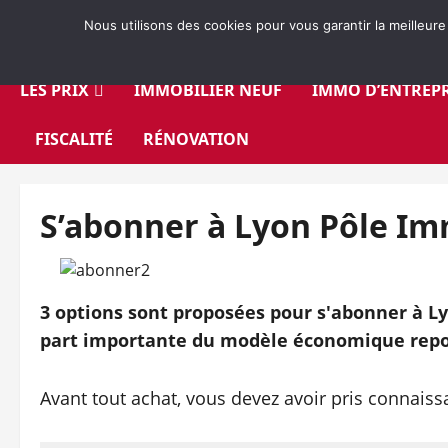
Aller
Nous utilisons des cookies pour vous garantir la meilleure
au
contenu
LES PRIX
IMMOBILIER NEUF
IMMO D’ENTREPR
FISCALITÉ
RÉNOVATION
S’abonner à Lyon Pôle I
3 options sont proposées pour s'abonner à Ly
part importante du modèle économique repo
Avant tout achat, vous devez avoir pris connais