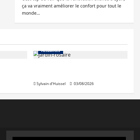
ça va vraiment améliorer le confort pour tout le
monde…
Actualités
Le « secteur Jaricot » du Jardin
du Rosaire rouvre au public
Sylvain d'Huissel
03/08/2026