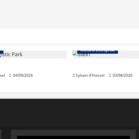
Immo d'entreprise
Abonnés
Bureaux
e
Immo d'entreprise
acquiert Segro
IWG acquiert Wojo
sel
04/08/2026
Sylvain d'Huissel
03/08/2026