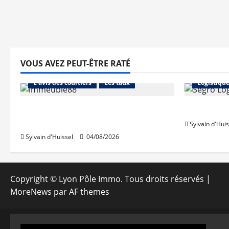
VOUS AVEZ PEUT-ÊTRE RATÉ
Abonnés
Financement
Abonnés
L'avis des courtiers
Les taux
Logistiqu
Les taux stables en août, après
Prologis 
une hausse en juillet
Sylvain d'Huis
Sylvain d'Huissel
04/08/2026
Copyright © Lyon Pôle Immo. Tous droits réservés
|
MoreNews
par AF themes