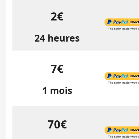
2€
24 heures
7€
1 mois
70€