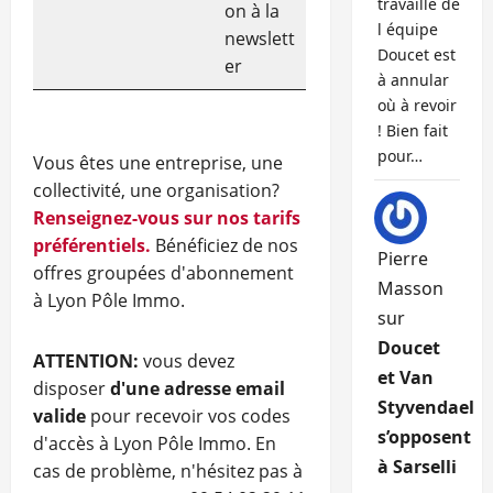
travaille de
on à la
l équipe
newslett
Doucet est
er
à annular
où à revoir
! Bien fait
pour…
Vous êtes une entreprise, une
collectivité, une organisation?
Renseignez-vous sur nos tarifs
préférentiels.
Bénéficiez de nos
Pierre
offres groupées d'abonnement
Masson
à Lyon Pôle Immo.
sur
Doucet
ATTENTION:
vous devez
et Van
disposer
d'une adresse email
Styvendael
valide
pour recevoir vos codes
s’opposent
d'accès à Lyon Pôle Immo. En
à Sarselli
cas de problème, n'hésitez pas à