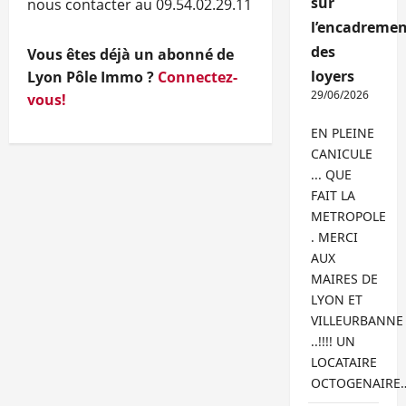
sur
nous contacter au 09.54.02.29.11
l’encadremen
des
Vous êtes déjà un abonné de
loyers
Lyon Pôle Immo ?
Connectez-
29/06/2026
vous!
EN PLEINE
CANICULE
... QUE
FAIT LA
METROPOLE
. MERCI
AUX
MAIRES DE
LYON ET
VILLEURBANNE
..!!!! UN
LOCATAIRE
OCTOGENAIRE