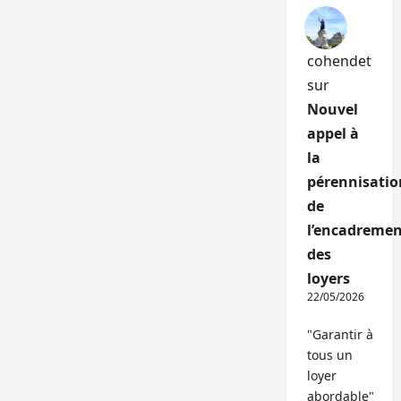
cohendet
sur
Nouvel
appel à
la
pérennisatio
de
l’encadremen
des
loyers
22/05/2026
"Garantir à
tous un
loyer
abordable"