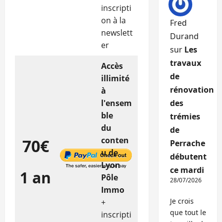
inscripti
on à la
Fred
newslett
Durand
er
sur
Les
travaux
Accès
de
illimité
rénovation
à
l'ensem
des
ble
trémies
du
de
conten
70€
Perrache
u de
débutent
Lyon
ce mardi
1 an
Pôle
28/07/2026
Immo
Je crois
+
que tout le
inscripti