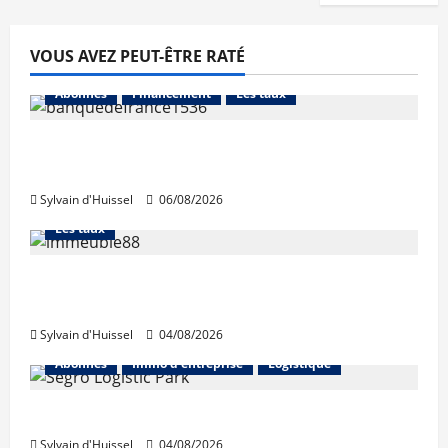
VOUS AVEZ PEUT-ÊTRE RATÉ
Abonnés
Financement
Les taux
La production de crédit retrouve ses
niveaux d’octobre
Sylvain d'Huissel
06/08/2026
Abonnés
Financement
L'avis des courtiers
Les taux
Les taux stables en août, après une
hausse en juillet
Sylvain d'Huissel
04/08/2026
Abonnés
Immo d'entreprise
Logistique
Prologis acquiert Segro
Sylvain d'Huissel
04/08/2026