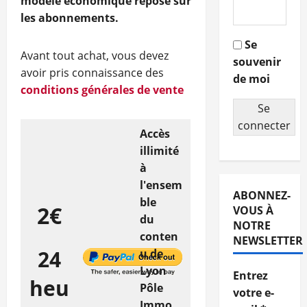
modèle économique repose sur
les abonnements.
Se
Avant tout achat, vous devez
souvenir
avoir pris connaissance des
de moi
conditions générales de vente
Se
connecter
Accès
illimité
à
l'ensem
ABONNEZ-
ble
2€
VOUS À
du
NOTRE
conten
NEWSLETTER
24
u de
Lyon
Entrez
heu
Pôle
votre e-
Immo