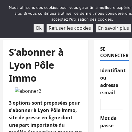
Aller
Nous utilisons des cookies pour vous garantir la meilleure expérie
au
site. Si vous continuez à utiliser ce dernier, nous considéreron
contenu
acceptez l'utilisation des cookies.
ABONNEMENT
Ok
Refuser les cookies
En savoir plus
Menu
principal
S’abonner à
SE
CONNECTER
Lyon Pôle
Identifiant
Immo
ou
adresse
e-mail
3 options sont proposées pour
s'abonner à Lyon Pôle Immo,
site de presse en ligne dont
Mot de
une part importante du
passe