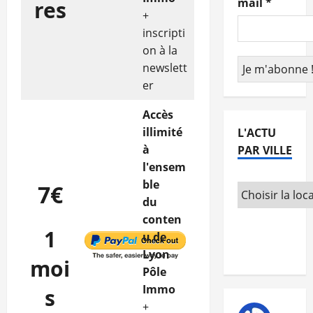
mail
*
res
+
inscripti
on à la
newslett
er
Accès
illimité
L'ACTU
à
PAR VILLE
l'ensem
ble
7€
du
conten
1
u de
Lyon
moi
Pôle
Immo
s
+