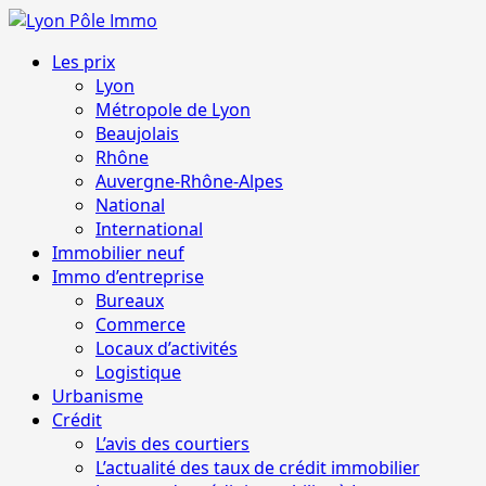
Aller
au
Menu
Les prix
contenu
principal
Lyon
Métropole de Lyon
Beaujolais
Rhône
Auvergne-Rhône-Alpes
National
International
Immobilier neuf
Immo d’entreprise
Bureaux
Commerce
Locaux d’activités
Logistique
Urbanisme
Crédit
L’avis des courtiers
L’actualité des taux de crédit immobilier