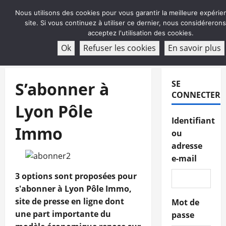
Aller
Nous utilisons des cookies pour vous garantir la meilleure expérie
au
site. Si vous continuez à utiliser ce dernier, nous considéreron
contenu
acceptez l'utilisation des cookies.
ABONNEMENT
Ok
Refuser les cookies
En savoir plus
Menu
principal
S’abonner à
SE
CONNECTER
Lyon Pôle
Identifiant
Immo
ou
adresse
e-mail
3 options sont proposées pour
s'abonner à Lyon Pôle Immo,
site de presse en ligne dont
Mot de
une part importante du
passe