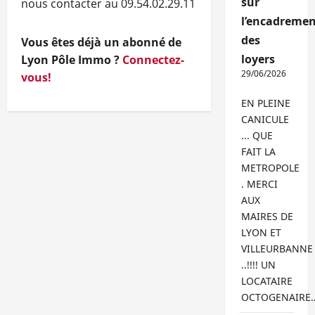
sur
nous contacter au 09.54.02.29.11
l’encadremen
des
Vous êtes déjà un abonné de
loyers
Lyon Pôle Immo ?
Connectez-
29/06/2026
vous!
EN PLEINE
CANICULE
... QUE
FAIT LA
METROPOLE
. MERCI
AUX
MAIRES DE
LYON ET
VILLEURBANNE
..!!!! UN
LOCATAIRE
OCTOGENAIRE