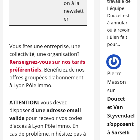
travaille de
on à la
l équipe
newslett
Doucet est
er
à annular
où à revoir
! Bien fait
pour…
Vous êtes une entreprise, une
collectivité, une organisation?
Renseignez-vous sur nos tarifs
préférentiels.
Bénéficiez de nos
Pierre
offres groupées d'abonnement
Masson
à Lyon Pôle Immo.
sur
Doucet
ATTENTION:
vous devez
et Van
disposer
d'une adresse email
Styvendael
valide
pour recevoir vos codes
s’opposent
d'accès à Lyon Pôle Immo. En
à Sarselli
cas de problème, n'hésitez pas à