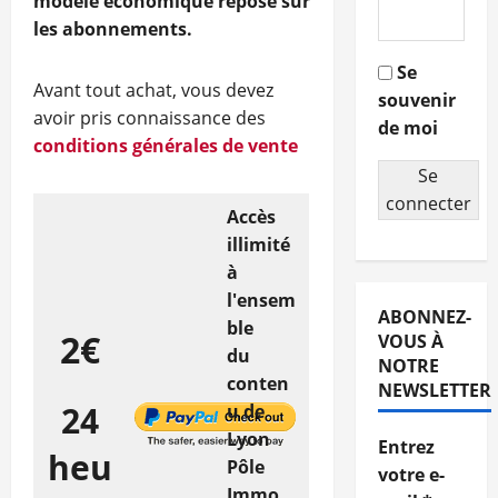
modèle économique repose sur
les abonnements.
Se
Avant tout achat, vous devez
souvenir
avoir pris connaissance des
de moi
conditions générales de vente
Se
connecter
Accès
illimité
à
l'ensem
ABONNEZ-
ble
2€
VOUS À
du
NOTRE
conten
NEWSLETTER
24
u de
Lyon
Entrez
heu
Pôle
votre e-
Immo