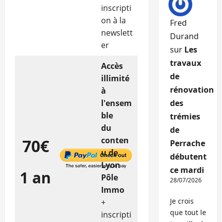
inscripti
on à la
Fred
newslett
Durand
er
sur
Les
travaux
Accès
de
illimité
rénovation
à
l'ensem
des
ble
trémies
du
de
conten
70€
Perrache
u de
débutent
Lyon
ce mardi
1 an
Pôle
28/07/2026
Immo
Je crois
+
que tout le
inscripti