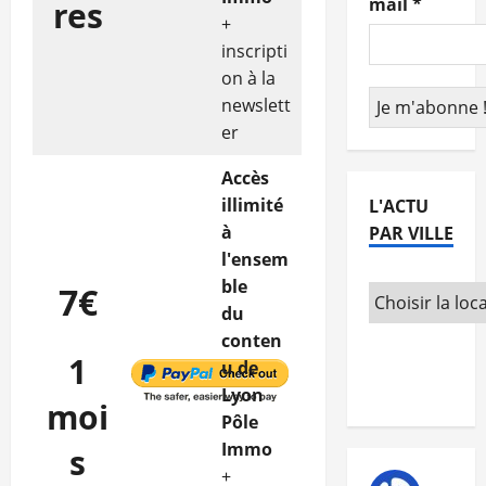
mail
*
res
+
inscripti
on à la
newslett
er
Accès
illimité
L'ACTU
à
PAR VILLE
l'ensem
ble
7€
du
conten
1
u de
Lyon
moi
Pôle
Immo
s
+