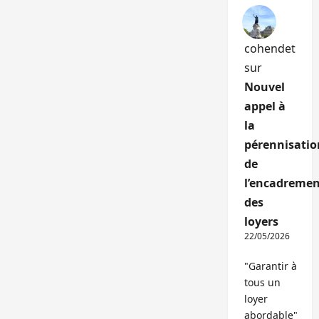
cohendet
sur
Nouvel
appel à
la
pérennisatio
de
l’encadremen
des
loyers
22/05/2026
"Garantir à
tous un
loyer
abordable"