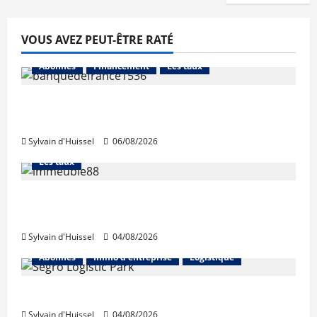
VOUS AVEZ PEUT-ÊTRE RATÉ
Abonnés
Financement
Les taux
La production de crédit retrouve ses
niveaux d’octobre
Sylvain d'Huissel
06/08/2026
Abonnés
Financement
L'avis des courtiers
Les taux
Les taux stables en août, après une
hausse en juillet
Sylvain d'Huissel
04/08/2026
Abonnés
Immo d'entreprise
Logistique
Prologis acquiert Segro
Sylvain d'Huissel
04/08/2026