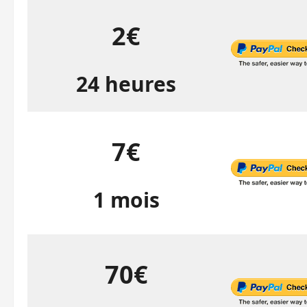
2€
24 heures
7€
1 mois
70€