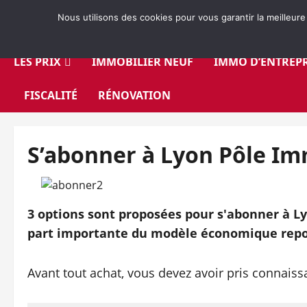
Aller
Nous utilisons des cookies pour vous garantir la meilleure
au
contenu
LES PRIX
IMMOBILIER NEUF
IMMO D’ENTREPR
FISCALITÉ
RÉNOVATION
S’abonner à Lyon Pôle I
3 options sont proposées pour s'abonner à Ly
part importante du modèle économique repo
Avant tout achat, vous devez avoir pris connais