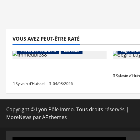
VOUS AVEZ PEUT-ÊTRE RATÉ
Abonnés
Financement
Abonnés
L'avis des courtiers
Les taux
Logistiqu
Les taux stables en août, après
Prologis 
une hausse en juillet
Sylvain d'Huis
Sylvain d'Huissel
04/08/2026
Copyright © Lyon Pôle Immo. Tous droits réservés
|
MoreNews
par AF themes