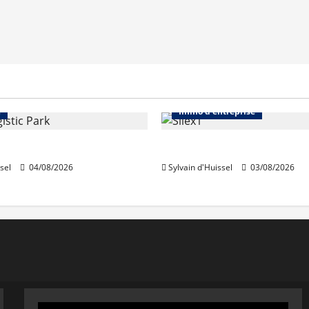
Immo d'entreprise
Abonnés
Bureaux
e
Immo d'entreprise
acquiert Segro
IWG acquiert Wojo
sel
04/08/2026
Sylvain d'Huissel
03/08/2026