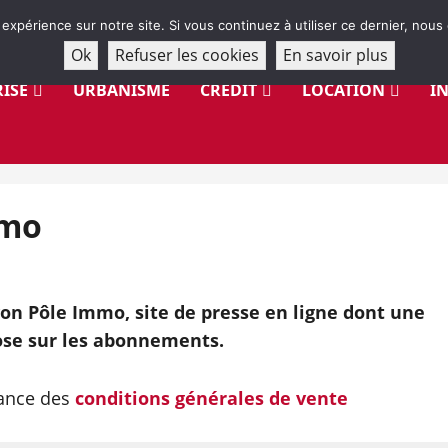
 expérience sur notre site. Si vous continuez à utiliser ce dernier, nous
Ok
Refuser les cookies
En savoir plus
ISE
URBANISME
CRÉDIT
LOCATION
I
mmo
on Pôle Immo, site de presse en ligne dont une
se sur les abonnements.
sance des
conditions générales de vente