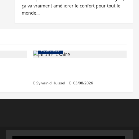
ça va vraiment améliorer le confort pour tout le
monde…
Actualités
Le « secteur Jaricot » du Jardin
du Rosaire rouvre au public
Sylvain d'Huissel
03/08/2026