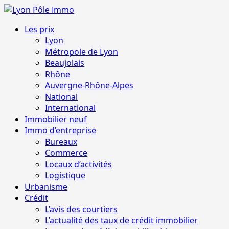
Aller
au
Menu
Les prix
contenu
principal
Lyon
Métropole de Lyon
Beaujolais
Rhône
Auvergne-Rhône-Alpes
National
International
Immobilier neuf
Immo d’entreprise
Bureaux
Commerce
Locaux d’activités
Logistique
Urbanisme
Crédit
L’avis des courtiers
L’actualité des taux de crédit immobilier